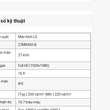
số kỹ thuật
n xuất
Màn hình LG
27MR400-B
ước màn
27 inch
giải
Full HD (1920x1080)
16:9
n màn
IPS
(Typ.) 250 cd/m² (Min.) 220 cd/m²
hiển thị
16.7 triệu màu
g phản
Typ. 1300:1 and Min 1000:1