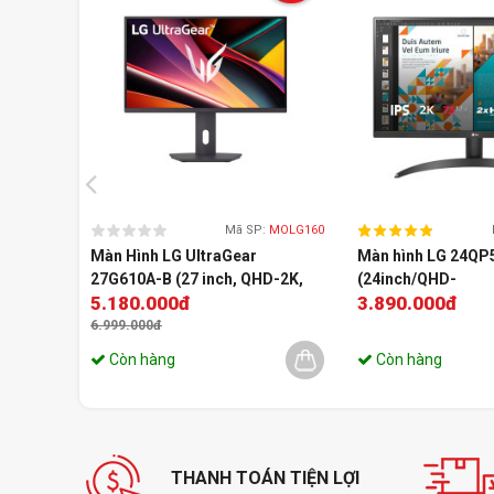
Mã SP:
MOLG160
Màn Hình LG UltraGear
Màn hình LG 24QP
27G610A-B (27 inch, QHD-2K,
(24inch/QHD-
5.180.000đ
3.890.000đ
IPS, 200Hz, 1ms)
2K/IPS/75Hz/Free
6.999.000đ
Còn hàng
Còn hàng
THANH TOÁN TIỆN LỢI