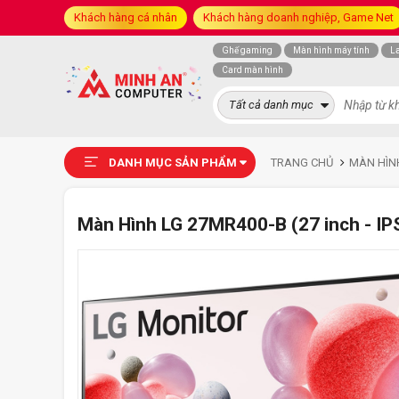
Khách hàng cá nhân
Khách hàng doanh nghiệp, Game Net
Ghế gaming
Màn hình máy tính
L
Card màn hình
Tất cả danh mục
DANH MỤC SẢN PHẨM
TRANG CHỦ
MÀN HÌN
Màn Hình LG 27MR400-B (27 inch - IPS