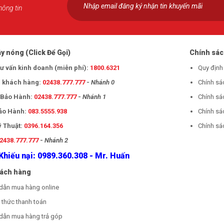
hông tin
y nóng (Click Để Gọi)
Chính sá
tư vấn kinh doanh (miễn phí):
1800.6321
Quy định
 khách hàng:
02438.777.777
-
Nhánh 0
Chính sá
- Bảo Hành:
02438.777.777
-
Nhánh 1
Chính sá
Bảo Hành:
083.5555.938
Chính sá
ỹ Thuật:
0396.164.356
Chính sác
2438.777.777
-
Nhánh 2
Khiếu nại: 0989.360.308 - Mr. Huấn
hách hàng
dẫn mua hàng online
thức thanh toán
dẫn mua hàng trả góp