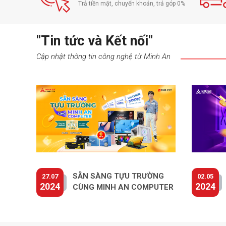
Trả tiền mặt, chuyển khoản, trả góp 0%
"Tin tức và Kết nối"
Cập nhật thông tin công nghệ từ Minh An
SẴN SÀNG TỰU TRƯỜNG
27.07
02.05
2024
2024
CÙNG MINH AN COMPUTER