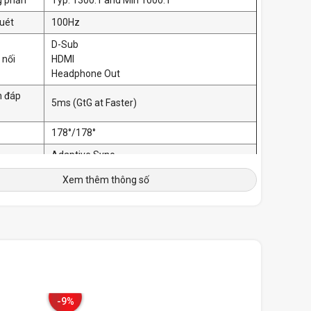
uét
100Hz
D-Sub
 nối
HDMI
Headphone Out
n đáp
5ms (GtG at Faster)
178°/178°
Adaptive Sync
AMD FreeSync
Xem thêm thông số
Auto Input Switch
Yes
Black Stabilizer®
Yes
Color Weakness Mode
Yes
Dynamic Action Sync®
Yes
ng
Flicker Safe
-9%