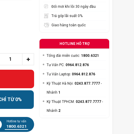
Đổi mới khi lỗi 30 ngày đầu
Trả góp lãi suất 0%
Giao hàng toàn quốc
HOTLINE HỖ TRỢ
Tổng đài miễn cước:
1800.6321
Tư Vấn PC:
0964.812.876
Tư Vấn Laptop:
0964.812.876
Kỹ Thuật Hà Nội:
0243.877.7777
-
Nhánh
1
CHỈ TỪ 0%
Kỹ Thuật TPHCM:
0243.877.7777
-
Nhánh
2
Hotline tư vấn
1800.6321