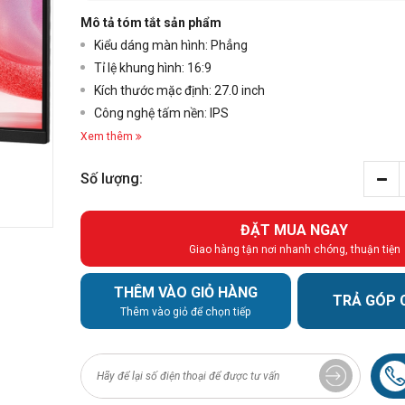
Mô tả tóm tắt sản phẩm
Kiểu dáng màn hình: Phẳng
Tỉ lệ khung hình: 16:9
Kích thước mặc định: 27.0 inch
Công nghệ tấm nền: IPS
Xem thêm
Số lượng:
ĐẶT MUA NGAY
Giao hàng tận nơi nhanh chóng, thuận tiện
+3
THÊM VÀO GIỎ HÀNG
TRẢ GÓP 
Thêm vào giỏ để chọn tiếp