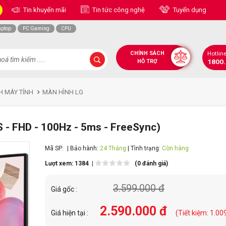
Tin khuyến mãi
Tin tức công nghệ
Tuyển dụng
aptop
PC Gaming
CPU
CHÍNH SÁCH
Hotlin
1800
HỖ TRỢ
H MÁY TÍNH
MÀN HÌNH LG
 - FHD - 100Hz - 5ms - FreeSync)
Mã SP:
| Bảo hành:
24 Tháng
| Tình trạng:
Còn hàng
Lượt xem: 1384 |
(0 đánh giá)
3.599.000 đ
Giá gốc :
2.590.000 đ
Giá hiện tại :
(Tiết kiệm: 1.00