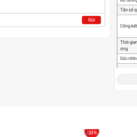
Tần số q
Gửi
Cổng kết
Thời gia
ứng
Góc nhìn
Tính nă
-23%