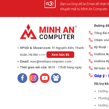
Bạn vui lòng để lại Email để nhận t
khuyến mãi từ Minh An Computer
Đường dâ
Tổng đài 
Chăm sóc
Kỹ thuật 
VPGD & Showroom:
91 Nguyễn Xiển, Thanh
Hotline 
Xuân, Hà Nội ==>>
Xem bản đồ
Hotline K
Email:
mac@minhancomputer.com
Thời gian mở cửa:
8h15 - 17h45 hàng ngày
Kế toán:
0
Góp ý - 
Hỗ trợ k
Hướng 
Phương 
Hướng 