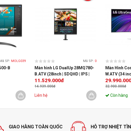
Mã SP:
MOLG039
Mã SP:
0
500-B
Màn hình LG DualUp 28MQ780-
Màn Hình Co
Điện năn
B.ATV (28inch | SDQHD | IPS |
W.ATV (34 in
thụ
11.529.000đ
29.990.00
Sync)
60Hz | Flat)
- 240Hz - 0.
14.939.000đ
32.900.000đ
Liên hệ
Còn hàng
Kích thư
Cân nặn
Phụ kiện
GIAO HÀNG TOÀN QUỐC
HỖ TRỢ NHIỆT TÌ