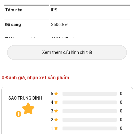
Tấm nền
IPS
Độ sáng
350cd/㎡
Tỷ lệ tương phản
1000:1(Typ)
Xem thêm cấu hình chi tiết
HDR
Yes
Thời gian phản hồi
1ms(GtG)
0 Đánh giá, nhận xét sản phẩm
Màu sắc hiển thị
Max 16.7M
5
0
Độ phủ màu sRGB
99%
SAO TRUNG BÌNH
4
0
0
3
0
Góc nhìn
178°(H)/178°(V)
2
0
Tần số quét
180Hz
1
0