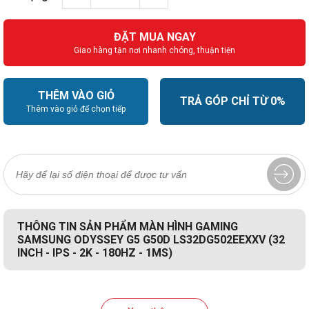
ĐẶT MUA NGAY
Giao hàng tận nơi nhanh chóng, thuận tiện
THÊM VÀO GIỎ
TRẢ GÓP CHỈ TỪ 0%
Thêm vào giỏ để chọn tiếp
THÔNG TIN SẢN PHẨM MÀN HÌNH GAMING
SAMSUNG ODYSSEY G5 G50D LS32DG502EEXXV (32
INCH - IPS - 2K - 180HZ - 1MS)