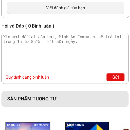
1 x HDMI 2.0
Viết đánh giá của bạn
Kết nối
1 x Displayport 1.2
Hỏi và Đáp ( 0 Bình luận )
1 x Tai nghe
Kích thước
714.2 x 581.9 x 263.5 mm
Trọng lượng
7.4 kg
Quy định đăng bình luận
Gửi
SẢN PHẨM TƯƠNG TỰ