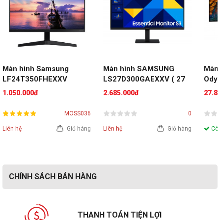
Màn hình Samsung 
Màn hình SAMSUNG 
Màn 
LF24T350FHEXXV 
LS27D300GAEXXV ( 27 
Odys
(24inch/FHD/75Hz/Flat)-
inch - FHD - IPS - 100Hz 
G95
1.050.000đ
2.685.000đ
27.8
 Cũ, Đẹp
)
LS4
inch
MOSS036
0
Hz |
Liên hệ
Giỏ hàng
Liên hệ
Giỏ hàng
Còn
CHÍNH SÁCH BÁN HÀNG
THANH TOÁN TIỆN LỢI