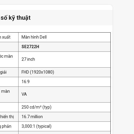
số kỹ thuật
n xuất
Màn hình Dell
SE2722H
ước màn
27 inch
giải
FHD (1920x1080)
16:9
n màn
VA
250 cd/m² (typ)
hiển thị
16.7 million
g phản
3,000:1 (typical)