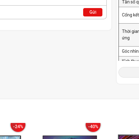
Tần số q
Gửi
Cổng kết
Thời gia
ứng
Góc nhìn
Kích thư
Cân nặn
Phụ kiện
Tiêu thụ
-24%
-40%