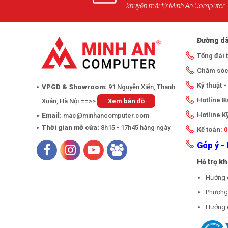
khuyến mãi từ Minh An Computer
Đường dâ
Tổng đài 
Chăm sóc
Kỹ thuật 
VPGD & Showroom:
91 Nguyễn Xiển, Thanh
Hotline 
Xuân, Hà Nội ==>>
Xem bản đồ
Hotline K
Email:
mac@minhancomputer.com
Thời gian mở cửa:
8h15 - 17h45 hàng ngày
Kế toán:
0
Góp ý - 
Hỗ trợ k
Hướng 
Phương 
Hướng 