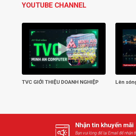
YOUTUBE CHANNEL
TVC GIỚI THIỆU DOANH NGHIỆP
Nhận tin khuyến mãi
Bạn vui lòng để lại Email để nhận t