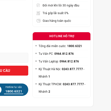
Đổi mới khi lỗi 30 ngày đầu
Trả góp lãi suất 0%
Giao hàng toàn quốc
HOTLINE HỖ TRỢ
Tổng đài miễn cước:
1800.6321
Tư Vấn PC:
0964.812.876
Tư Vấn Laptop:
0964.812.876
Kỹ Thuật Hà Nội:
0243.877.7777
-
ÊU CẦU
Nhánh
1
Kỹ Thuật TPHCM:
0243.877.7777
-
Hotline tư vấn
1800.6321
Nhánh
2