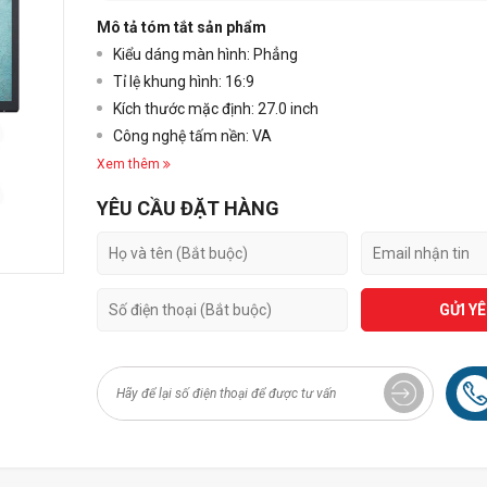
Mô tả tóm tắt sản phẩm
Kiểu dáng màn hình: Phẳng
Tỉ lệ khung hình: 16:9
Kích thước mặc định: 27.0 inch
Công nghệ tấm nền: VA
Xem thêm
YÊU CẦU ĐẶT HÀNG
GỬI Y
+3