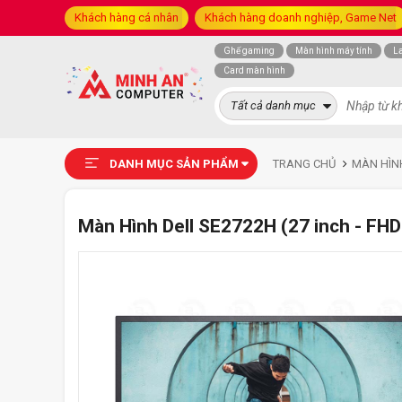
Khách hàng cá nhân
Khách hàng doanh nghiệp, Game Net
Ghế gaming
Màn hình máy tính
L
Card màn hình
Tất cả danh mục
DANH MỤC SẢN PHẨM
TRANG CHỦ
MÀN HÌN
Màn Hình Dell SE2722H (27 inch - FHD