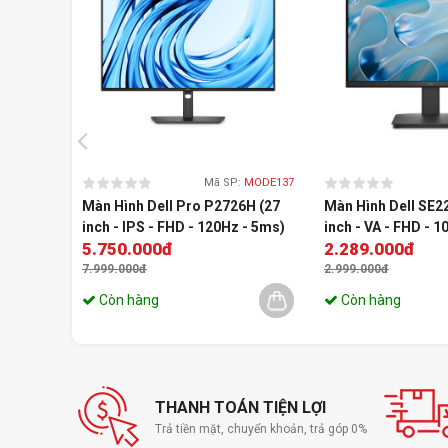
Mã SP:
MODE137
Màn Hình Dell Pro P2726H (27
Màn Hình Dell SE2
inch - IPS - FHD - 120Hz - 5ms)
inch - VA - FHD - 
5.750.000đ
2.289.000đ
7.999.000đ
2.999.000đ
Còn hàng
Còn hàng
THANH TOÁN TIỆN LỢI
Trả tiền mặt, chuyển khoản, trả góp 0%