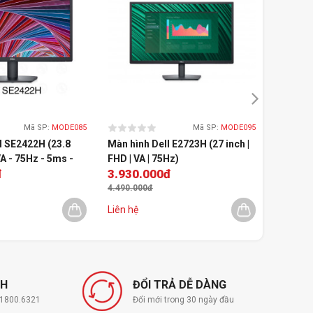
Mã SP:
MODE085
Mã SP:
MODE095
l SE2422H (23.8
Màn hình Dell E2723H (27 inch |
Màn hìn
VA - 75Hz - 5ms -
FHD | VA | 75Hz)
(23.6in
đ
3.930.000đ
4.090
4.490.000đ
Liên hệ
Liên hệ
NH
ĐỔI TRẢ DỄ DÀNG
í 1800.6321
Đổi mới trong 30 ngày đầu