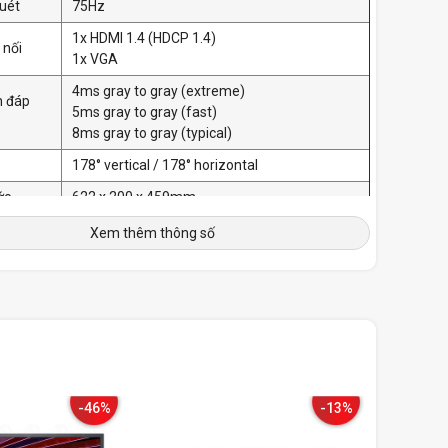
uét
75Hz
1x HDMI 1.4 (HDCP 1.4)
 nối
1x VGA
4ms gray to gray (extreme)
n đáp
5ms gray to gray (fast)
8ms gray to gray (typical)
178° vertical / 178° horizontal
ớc
622 x 200 x 459mm
g
3.8Kg
Xem thêm thông số
1 x HDMI cable
 điện
20 W
-46%
-13%