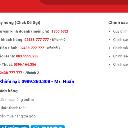
y nóng (Click Để Gọi)
Chính sá
tư vấn kinh doanh (miễn phí):
1800.6321
Quy định
 khách hàng:
02438.777.777
-
Nhánh 0
Chính sá
- Bảo Hành:
02438.777.777
-
Nhánh 1
Chính sá
Bảo Hành:
083.5555.938
Chính sá
ỹ Thuật:
0396.164.356
Chính sác
2438.777.777
-
Nhánh 2
Khiếu nại: 0989.360.308 - Mr. Huấn
hách hàng
dẫn mua hàng online
thức thanh toán
dẫn mua hàng trả góp