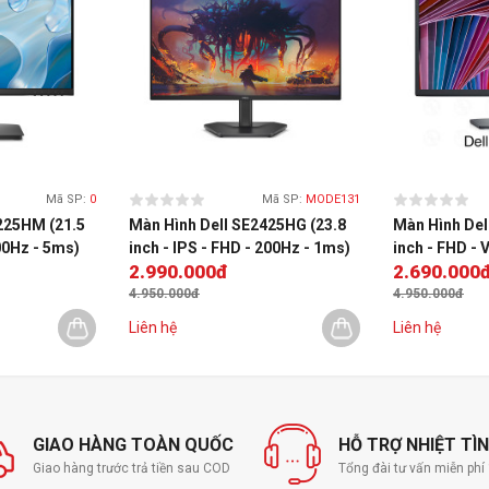
Mã SP:
0
Mã SP:
MODE131
225HM (21.5
Màn Hình Dell SE2425HG (23.8
Màn Hình Del
100Hz - 5ms)
inch - IPS - FHD - 200Hz - 1ms)
inch - FHD - 
2.990.000đ
2.690.000
FreeSync)
4.950.000đ
4.950.000đ
Liên hệ
Liên hệ
GIAO HÀNG TOÀN QUỐC
HỖ TRỢ NHIỆT TÌ
Giao hàng trước trả tiền sau COD
Tổng đài tư vấn miễn ph