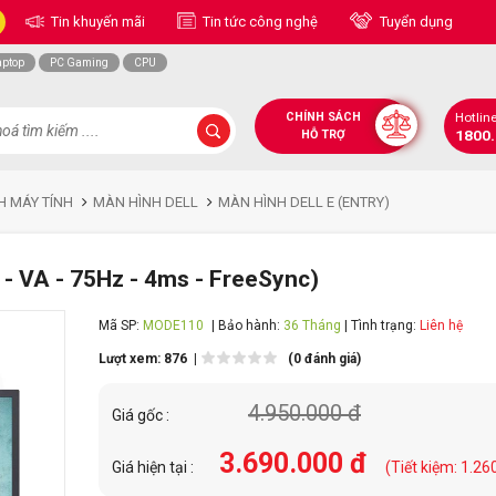
Tin khuyến mãi
Tin tức công nghệ
Tuyển dụng
aptop
PC Gaming
CPU
CHÍNH SÁCH
Hotlin
1800
HỖ TRỢ
H MÁY TÍNH
MÀN HÌNH DELL
MÀN HÌNH DELL E (ENTRY)
 - VA - 75Hz - 4ms - FreeSync)
Mã SP:
MODE110
| Bảo hành:
36 Tháng
| Tình trạng:
Liên hệ
Lượt xem: 876 |
(0 đánh giá)
4.950.000 đ
Giá gốc :
3.690.000 đ
Giá hiện tại :
(Tiết kiệm: 1.26