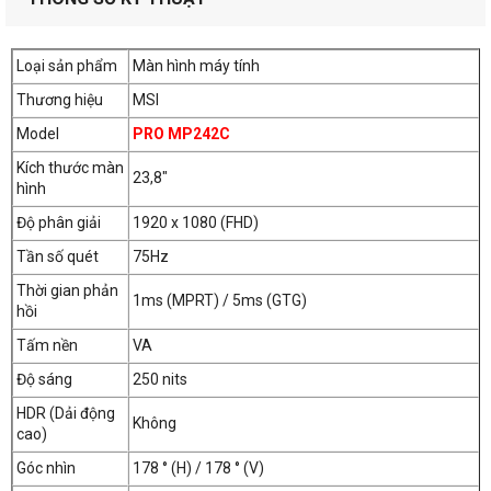
Loại sản phẩm
Màn hình máy tính
Thương hiệu
MSI
Model
PRO MP242C
Nhờ công nghệ chống nhấp nháy bảo vệ mắt, dòng điện đầu ra
Kích thước màn
23,8"
được cung cấp ổn định cho màn hình sẽ giúp chống khô mắt, mỏi
hình
mắt và giảm thiểu rủi ro cần kính đọc sách trong tương lai.
Độ phân giải
1920 x 1080 (FHD)
Tần số quét
75Hz
Công nghệ lọc ánh sáng xanh bảo vệ mắt
Thời gian phản
1ms (MPRT) / 5ms (GTG)
hồi
Tấm nền
VA
Độ sáng
250 nits
HDR (Dải động
Không
cao)
Góc nhìn
178 ° (H) / 178 ° (V)