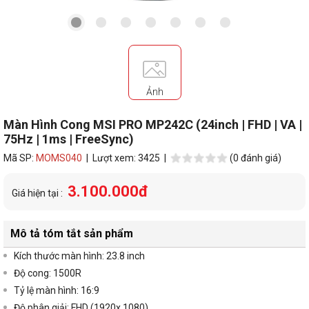
Ảnh
Màn Hình Cong MSI PRO MP242C (24inch | FHD | VA |
75Hz | 1ms | FreeSync)
Mã SP:
MOMS040
| Lượt xem: 3425 |
(0 đánh giá)
3.100.000đ
Giá hiện tại :
Mô tả tóm tắt sản phẩm
Kích thước màn hình: 23.8 inch
Độ cong:
1500R
Tỷ lệ màn hình: 16:9
Độ phân giải: FHD (
1920x 1080
)