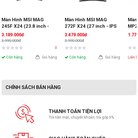
Màn Hình MSI MAG 
Màn Hình MSI MAG 
Màn 
245F X24 (23.8 inch - 
272F X24 (27 inch - IPS 
MP22
IPS - FHD - 240Hz - 
- FHD - 240Hz - 0.5ms)
| VA
3.189.000đ
3.479.000đ
1.77
0.5ms)
3.990.000đ
3.990.000đ
0
Còn hàng
Giỏ hàng
Còn hàng
Giỏ hàng
Liên 
CHÍNH SÁCH BÁN HÀNG
THANH TOÁN TIỆN LỢI
Trả tiền mặt, chuyển khoản, trả góp 0%