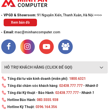
VPGD & Showroom:
91 Nguyễn Xiển, Thanh Xuân, Hà Nội ==>>
Xem bản đồ
Email:
mac@minhancomputer.com
HỖ TRỢ KHÁCH HÀNG (CLICK ĐỂ GỌI)
Tổng đài tư vấn kinh doanh (miễn phí):
1800.6321
Tổng đài chăm sóc khách hàng:
02438.777.777
-
Nhánh 0
Tổng đài Kỹ thuật - Bảo Hành:
02438.777.777
-
Nhánh 1
Hotline Bảo Hành:
083.5555.938
Hotline Kỹ Thuật:
0396.164.356