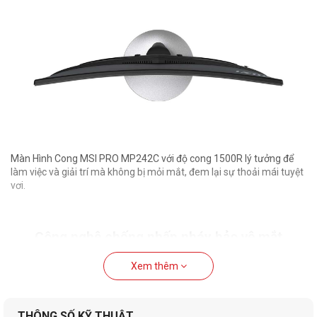
Màn Hình Cong MSI PRO MP242C với độ cong 1500R lý tưởng để
làm việc và giải trí mà không bị mỏi mắt, đem lại sự thoải mái tuyệt
vơi.
Công nghệ chống nhấp nháy bảo vệ mắt
Xem thêm
THÔNG SỐ KỸ THUẬT