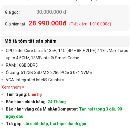
30.000.000 đ
Giá gốc :
28.990.000đ
Giá hiện tại :
(Tiết kiệm: 1.010.000đ)
Mô tả tóm tắt sản phẩm
CPU: Intel Core Ultra 5 135H, 14C (4P + 8E + 2LPE) / 18T, Max Turbo
up to 4.6GHz, 18MB Intel® Smart Cache
RAM: 16GB DDR5
Ổ cứng: 512GB SSD M.2 2280 PCIe 3.0x4 NVMe
VGA: Integrated Intel® Graphics
Xem thêm
Tình trạng:
Liên hệ
Bảo hành chính hãng:
24 Tháng
Bảo hành vàng của MinhAnComputer:
Tận nơi trong 3 giờ, 90
ngày đầu
Trả góp:
Lãi suất thấp, thủ thục nhanh gọn