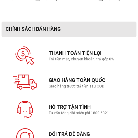
11 Pro | Xám)
Pro | Xám)
ứng 
Bluetooth
BT5.3
CHÍNH SÁCH BÁN HÀNG
Bàn phím, Touchpad
Kiểu bàn phím
Backlit, English
THANH TOÁN TIỆN LỢI
Trả tiền mặt, chuyển khoản, trả góp 0%
Touchpad
Cảm ứng đa điểm
Giao tiếp mở rộng
GIAO HÀNG TOÀN QUỐC
Giao hàng trước trả tiền sau COD
1x USB-A (USB 5Gbps / USB 3.2 Gen 1)
1x USB-A (USB 10Gbps / USB 3.2 Gen 2),
Always On
HỖ TRỢ TẬN TÌNH
1x USB-C® (Thunderbolt™ 4 / USB4® 40Gbps),
Kết nối USB
Tư vấn tổng đài miễn phí 1800.6321
with USB PD 45-65W and DisplayPort™ 2.1
1x HDMI® 2.1, up to 4K/60Hz
1x Headphone / microphone combo jack
(3.5mm)
ĐỔI TRẢ DỄ DÀNG
1x Ethernet (RJ-45)