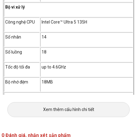
Bộ vi xử lý
Công nghệ CPU
Intel Core™ Ultra 5 135H
Số nhân
14
Số luồng
18
Tốc độ tối đa
up to 4.6GHz
Bộ nhớ đệm
18MB
Bộ nhớ trong (RAM)
Xem thêm cấu hình chi tiết
RAM
1x 16GB SODIMM DDR5-5600
Loại RAM
DDR5
0 Đánh giá, nhận xét sản phẩm