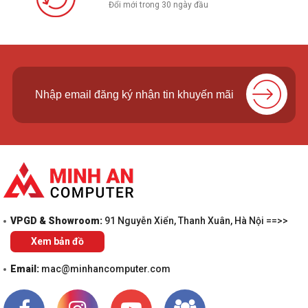
Đổi mới trong 30 ngày đầu
Kết nối
1x HDMI® 2.1, up to 4K/60Hz
HDMI/VGA
1x Headphone / microphone combo jack
Tai nghe
(3.5mm)
Camera
FHD 1080p + IR Hybrid with Privacy Shutter
Fingerprint
Touch Style, Match-on-Chip, Integrated in
Reader
Power Button
LOA
2 Loa
VPGD & Showroom:
91 Nguyễn Xiển, Thanh Xuân, Hà Nội ==>>
Kiểu Pin
48Wh
Xem bản đồ
Sạc pin
Đi kèm
Email:
mac@minhancomputer.com
Hệ điều hành