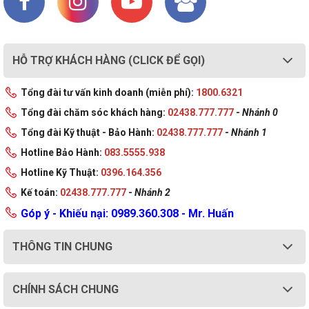
(bản quyền) đi
None
kèm
356 x 249 x 10.1/17.05 (front/rear), 21.15
HỖ TRỢ KHÁCH HÀNG (CLICK ĐỂ GỌI)
(maximum) mm
Kích thước (Dài
x Rộng x Cao)
14.01 x 9.80 x 0.40/0.67 (front/rear), 0.83
Tổng đài tư vấn kinh doanh (miễn phí):
1800.6321
(maximum) inches
Tổng đài chăm sóc khách hàng:
02438.777.777
-
Nhánh 0
Trọng Lượng
1.63 kg
Tổng đài Kỹ thuật - Bảo Hành:
02438.777.777
-
Nhánh 1
Hotline Bảo Hành:
083.5555.938
Màu sắc
Black
Hotline Kỹ Thuật:
0396.164.356
Kế toán:
02438.777.777
-
Nhánh 2
Chất liệu
Aluminium (Top), Aluminium (Bottom)
Góp ý - Khiếu nại: 0989.360.308 - Mr. Huấn
Xuất Xứ
Trung Quốc
THÔNG TIN CHUNG
CHÍNH SÁCH CHUNG