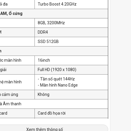
ối đa
Turbo Boost 4.20GHz
RAM, Ổ cứng
8GB, 3200MHz
M
DDR4
SSD 512GB
nh
ớc màn hình
16inch
giải
Full HD (1920 x 1080)
- Tần số quét 144Hz
hệ màn hình
- Màn hình Nano Edge
h cảm ứng
Không
và Âm thanh
 card
Card đồ họa rời
 họa
NVIDIA GTX 1650 4GB
Xem thêm thông số