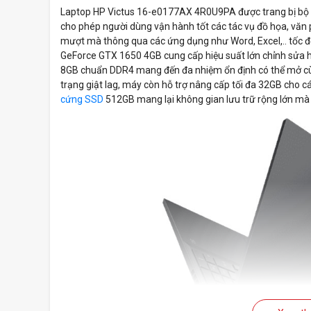
Laptop HP Victus 16-e0177AX 4R0U9PA được trang bị bộ 
cho phép người dùng vận hành tốt các tác vụ đồ họa, văn 
mượt mà thông qua các ứng dụng như Word, Excel,.. tốc độ
GeForce GTX 1650 4GB cung cấp hiệu suất lớn chỉnh sửa
8GB chuẩn DDR4 mang đến đa nhiệm ổn định có thể mở cùng
trạng giật lag, máy còn hỗ trợ nâng cấp tối đa 32GB cho
cứng SSD
512GB mang lại không gian lưu trữ rộng lớn mà 