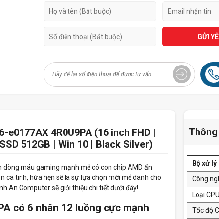
GỬI Y
Thông 
16-e0177AX 4R0U9PA (16 inch FHD |
SD 512GB | Win 10 | Black Silver)
Bộ xử lý
h dòng máu gaming mạnh mẽ có con chip AMD ấn
n cá tính, hứa hẹn sẽ là sự lựa chọn mới mẻ dành cho
Công ng
 An Computer sẽ giới thiệu chi tiết dưới đây!
Loại CP
A có 6 nhân 12 luồng cực mạnh
Tốc độ 