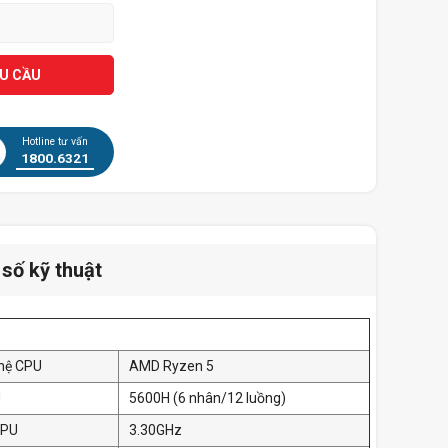
ÊU CẦU
Hotline tư vấn
1800.6321
số kỹ thuật
hệ CPU
AMD Ryzen 5
U
5600H (6 nhân/12 luồng)
CPU
3.30GHz