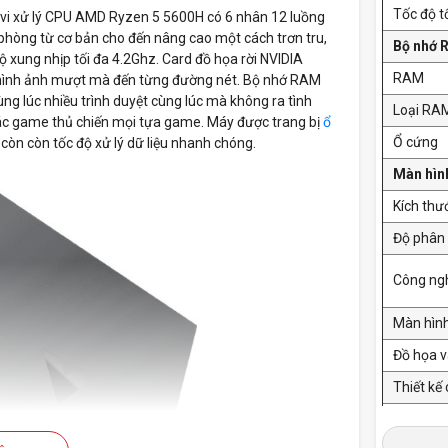
Tốc độ t
vi xử lý CPU AMD Ryzen 5 5600H có 6 nhân 12 luồng
phòng từ cơ bản cho đến nâng cao một cách trơn tru,
Bộ nhớ 
 xung nhịp tối đa 4.2Ghz. Card đồ họa rời NVIDIA
RAM
 hình ảnh mượt mà đến từng đường nét. Bộ nhớ RAM
 lúc nhiều trình duyệt cùng lúc mà không ra tình
Loại RA
 các game thủ chiến mọi tựa game. Máy được trang bị
ổ
Ổ cứng
còn còn tốc độ xử lý dữ liệu nhanh chóng.
Màn hì
Kích thư
Độ phân 
Công ng
Màn hìn
Đồ họa 
Thiết kế
Card đồ