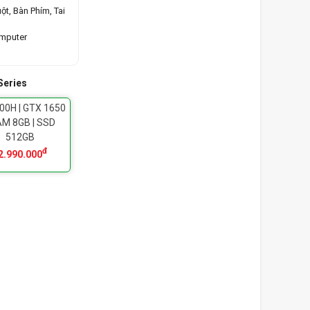
ột, Bàn Phím, Tai
omputer
Series
00H | GTX 1650
AM 8GB | SSD
512GB
đ
2.990.000