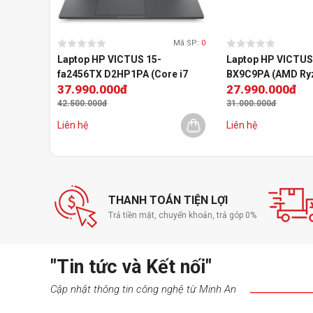
Mã SP:
0
Laptop HP VICTUS 15-
Laptop HP VICTUS
fa2456TX D2HP1PA (Core i7
BX9C9PA (AMD Ryz
37.990.000đ
27.990.000đ
13620H| RTX 5050 8GB | 15.6
RTX 4050 | 15.6 i
inch FHD 144Hz | 16GB | 512GB |
| 16GB | 512GB | Win
42.500.000đ
31.000.000đ
Win 11 | Đen)
Liên hệ
Liên hệ
THANH TOÁN TIỆN LỢI
Trả tiền mặt, chuyển khoản, trả góp 0%
Hình ảnh sắc nét, tần số quét ấn tượng
"Tin tức và Kết nối"
Không gian hiển thị lớn nhờ kích thước màn hình 16 inch c
Cập nhật thông tin công nghệ từ Minh An
góc nhìn lên đến 179 độ, màn hình Nano Edge sắc nét. Máy