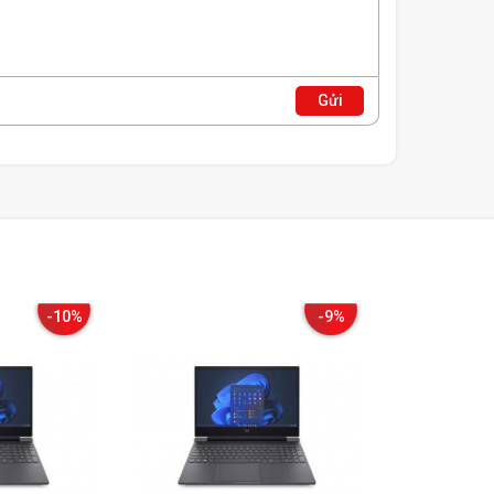
Hệ điều
Hệ điều 
Kích thư
Gửi
Kích thư
Trọng l
Chất liệu
ết hợp cùng những đường viền tinh xảo trên thân máy.
ài mang phong cách tối giản, trọng lượng 2.46kg hiện
-10%
-9%
n phím Fullsize cho bạn thao tác dễ dàng, bàn phím của
 sâu tốt giúp thao tác chính xác ở mọi môi trường khi
ợt mà sẵn sàng cho bạn sử dụng nhiều giờ mà không gây