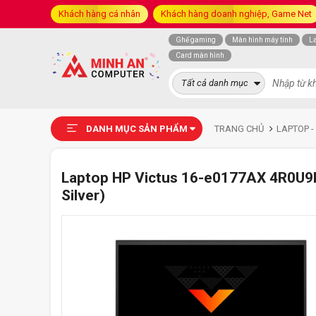
Khách hàng cá nhân
Khách hàng doanh nghiệp, Game Net
Ghế gaming
Màn hình máy tính
L
Card màn hình
Tất cả danh mục
DANH MỤC SẢN PHẨM
TRANG CHỦ
LAPTOP -
Laptop HP Victus 16-e0177AX 4R0U9PA
Silver)