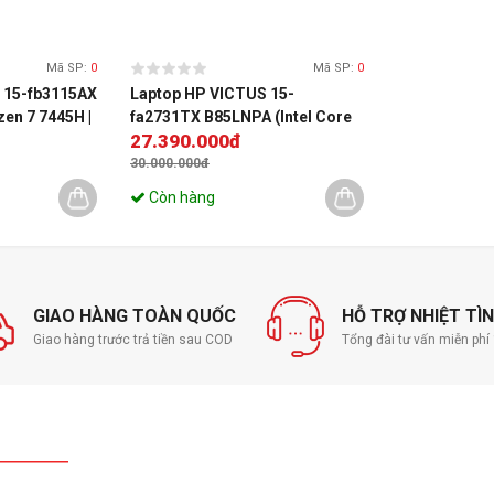
Mã SP:
0
Mã SP:
0
 15-fb3115AX
Laptop HP VICTUS 15-
en 7 7445H |
fa2731TX B85LNPA (Intel Core
27.390.000đ
nch FHD 144Hz
i5-13420H | RTX 3050 | 15.6 inch
 11 | Đen)
FHD 144Hz | 16GB | 512GB | Win
30.000.000đ
11 | Đen)
Còn hàng
GIAO HÀNG TOÀN QUỐC
HỖ TRỢ NHIỆT TÌ
Giao hàng trước trả tiền sau COD
Tổng đài tư vấn miễn ph
ùng độ phân giải Full HD cùng tần số quét 144Hz cho
 được trang bị Webcam HD giúp hình ảnh luôn hiển thị