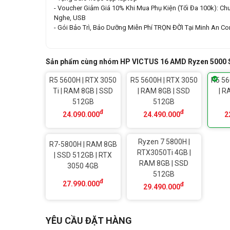
- Voucher Giảm Giá 10% Khi Mua Phụ Kiện (Tối Đa 100k): Chu
Nghe, USB
- Gói Bảo Trì, Bảo Dưỡng Miễn Phí TRỌN ĐỜI Tại Minh An C
Sản phẩm cùng nhóm HP VICTUS 16 AMD Ryzen 5000 
R5 5600H | RTX 3050
R5 5600H | RTX 3050
R5 56
Ti | RAM 8GB | SSD
| RAM 8GB | SSD
| R
512GB
512GB
đ
đ
24.090.000
24.490.000
2
Ryzen 7 5800H |
R7-5800H | RAM 8GB
RTX3050Ti 4GB |
| SSD 512GB | RTX
RAM 8GB | SSD
3050 4GB
512GB
đ
27.990.000
đ
29.490.000
YÊU CẦU ĐẶT HÀNG