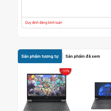
Quy định đăng bình luận
Thiết kế hầm hố
Sản phẩm tương tự
Sản phẩm đã xem
Được bao bọc bởi lớp vỏ nhựa với sắc đen đầy cuốn hút, k
Laptop HP chinh phục mọi đối tượng người dùng với vẻ ngo
-11%
đại nhưng không kém phần sang trọng, cá tính. Sở hữu bà
máy tính xách tay hp
có khoảng cách vừa phải, phím nảy độ
sử dụng giúp tối đa hóa thời gian của bạn. Touchpad mư
bết dính.