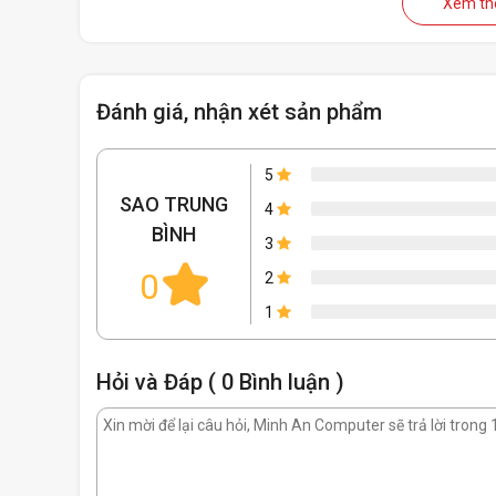
Xem t
Đánh giá, nhận xét sản phẩm
Tính năng nổi bật laptop HP Victus
5
SAO TRUNG
Máy được tích hợp đèn nền cho bạn làm việc trong điều k
4
BÌNH
phòng. Với tính năng này bạn thỏa mái sử dụng mà không l
3
0
2
1
Hỏi và Đáp ( 0 Bình luận )