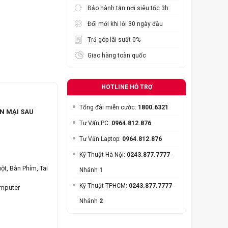
Bảo hành tận nơi siêu tốc 3h
Đổi mới khi lỗi 30 ngày đầu
Trả góp lãi suất 0%
Giao hàng toàn quốc
HOTLINE HỖ TRỢ
Tổng đài miễn cước:
1800.6321
N MẠI SAU
Tư Vấn PC:
0964.812.876
Tư Vấn Laptop:
0964.812.876
Kỹ Thuật Hà Nội:
0243.877.7777
-
ột, Bàn Phím, Tai
Nhánh
1
Kỹ Thuật TPHCM:
0243.877.7777
-
omputer
Nhánh
2