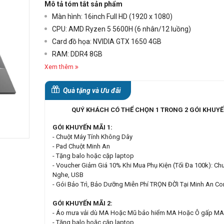
Mô tả tóm tắt sản phẩm
Màn hình: 16inch Full HD (1920 x 1080)
CPU: AMD Ryzen 5 5600H (6 nhân/12 luồng)
Card đồ họa: NVIDIA GTX 1650 4GB
RAM: DDR4 8GB
Xem thêm
Quà tặng và Ưu đãi
QUÝ KHÁCH CÓ THỂ CHỌN 1 TRONG 2 GÓI KHUYẾ
GÓI KHUYẾN MÃI 1:
- Chuột Máy Tính Không Dây
- Pad Chuột Minh An
- Tặng balo hoặc cặp laptop
- Voucher Giảm Giá 10% Khi Mua Phụ Kiện (Tối Đa 100k): Chu
Nghe, USB
- Gói Bảo Trì, Bảo Dưỡng Miễn Phí TRỌN ĐỜI Tại Minh An C
GÓI KHUYẾN MÃI 2:
- Áo mưa vải dù MA Hoặc Mũ bảo hiểm MA Hoặc Ô gấp MA
- Tặng balo hoặc cặp laptop