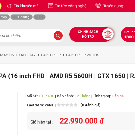
Tin khuyến mãi
Tin tức công nghệ
Tuyển dụng
aptop
PC Gaming
CPU
CHÍNH SÁCH
Hotlin
1800
HỖ TRỢ
 MÁY TÍNH XÁCH TAY
LAPTOP HP
LAPTOP HP VICTUS
 (16 inch FHD | AMD R5 5600H | GTX 1650 | RA
Mã SP:
LTHP078
| Bảo hành:
12 Tháng
| Tình trạng:
Liên hệ
Lượt xem: 2463 |
(0 đánh giá)
22.990.000 đ
Giá hiện tại :