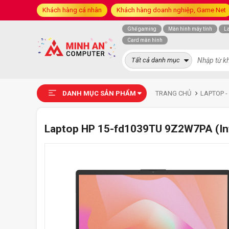
Khách hàng cá nhân
Khách hàng doanh nghiệp, Game Net
Ghế gaming
Màn hình máy tính
L
Card màn hình
Tất cả danh mục
DANH MỤC SẢN PHẨM
TRANG CHỦ
LAPTOP -
Laptop HP 15-fd1039TU 9Z2W7PA (Intel 