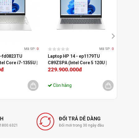
 phím
Bàn phím tiêu chuẩn
Cảm ứng đa điểm
ếp mở rộng
1 x USB Type-C 10Gbps
USB
2 SuperSpeed USB Type-A 5Gbps signaling
rate;
Mã SP:
0
Mã SP:
0
5-fd0823TU
Laptop HP 14 - ep1179TU
Laptop
 HDMI/VGA
1 HDMI 1.4b
el Core i7-1355U |
C89ZSPA (Intel Core 5 120U |
8D736PA
1 headphone/microphone combo
0đ
229.900.000đ
19.39
 Intel Iris Xe | 15.6
16GB | 512GB | Intel Graphics |
16GB | 5
 11 | Bạc)
14 inch FHD | Win 11 | Bạc)
15.6 in
22.590.
HP True Vision 720p HD camera with
Natural 
integrated dual array digital microphones
Còn hàng
Liên hệ
 rộng
1 multi-format SD media card reader
2 Loa
3-cell, 41 Wh Li-ion
NH
ĐỔI TRẢ DỄ DÀNG
Đi kèm
í 1800.6321
Đổi mới trong 30 ngày đầu