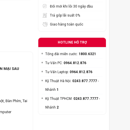
Đổi mới khi lỗi 30 ngày đầu
Trả góp lãi suất 0%
Giao hàng toàn quốc
HOTLINE HỖ TRỢ
Tổng đài miễn cước:
1800.6321
Tư Vấn PC:
0964.812.876
N MẠI SAU
Tư Vấn Laptop:
0964.812.876
Kỹ Thuật Hà Nội:
0243.877.7777
-
Nhánh
1
Kỹ Thuật TPHCM:
0243.877.7777
-
ột, Bàn Phím, Tai
Nhánh
2
omputer