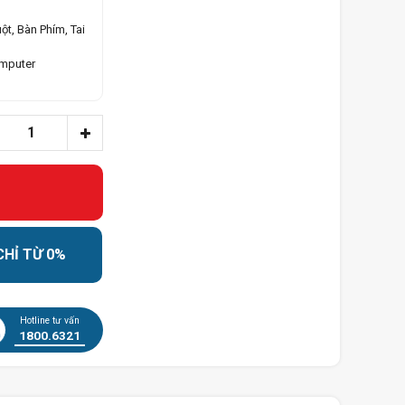
ột, Bàn Phím, Tai
omputer
CHỈ TỪ 0%
Hotline tư vấn
1800.6321