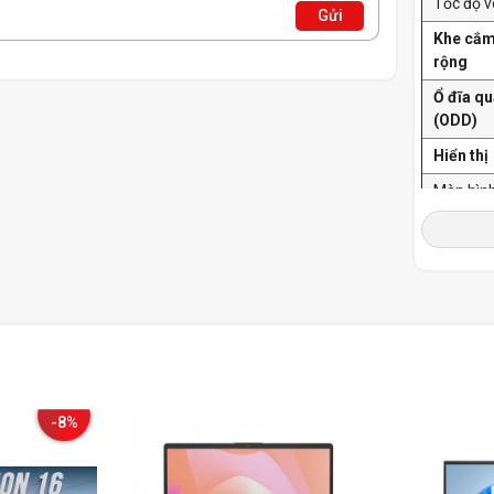
Tốc độ 
Gửi
Khe cắ
rộng
Ổ đĩa q
(ODD)
Hiển thị
Màn hìn
Độ phân 
Đồ Họa 
Card mà
Kết nối
Wireless
LAN
-8%
Bluetoo
Bàn phí