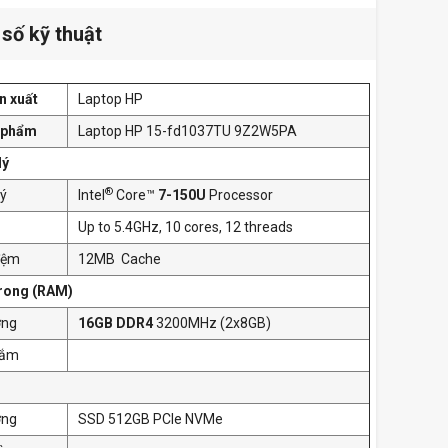
số kỹ thuật
n xuất
Laptop HP
 phẩm
Laptop HP 15-fd1037TU 9Z2W5PA
lý
®
lý
Intel
Core™
7-150U
Processor
Up to 5.4GHz, 10 cores, 12 threads
đệm
12MB Cache
trong (RAM)
ợng
16GB DDR4
3200MHz (2x8GB)
cắm
ợng
SSD 512GB PCIe NVMe