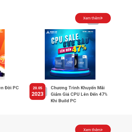
ản quyền)
Windows 11 Home 64
ớc (Dài x
Xem thêm
35.85 x 23.6 x 1.86 cm
Cao)
ượng
1.59 kg
Bạc
c
Trung Quốc
ên Đời PC
Chương Trình Khuyến Mãi
20.05
2023
Giảm Giá CPU Lên Đến 47%
Khi Build PC
Xem thêm