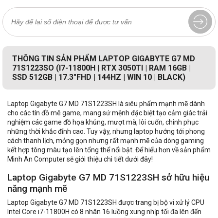
THÔNG TIN SẢN PHẨM LAPTOP GIGABYTE G7 MD
71S1223SO (I7-11800H | RTX 3050TI | RAM 16GB |
SSD 512GB | 17.3"FHD | 144HZ | WIN 10 | BLACK)
Laptop Gigabyte G7 MD 71S1223SH là siêu phẩm mạnh mẽ dành
cho các tín đồ mê game, mang sứ mệnh đặc biệt tạo cảm giác trải
nghiệm các game đồ họa khủng, mượt mà, lôi cuốn, chinh phục
những thời khắc đỉnh cao. Tuy vậy, nhưng laptop hướng tới phong
cách thanh lịch, mỏng gọn nhưng rất mạnh mẽ của dòng gaming
kết hợp tông màu tạo lên tổng thể nổi bật. Để hiểu hơn về sản phẩm
Minh An Computer sẽ giới thiệu chi tiết dưới đây!
Laptop Gigabyte G7 MD 71S1223SH sở hữu hiệu
năng mạnh mẽ
Laptop Gigabyte G7 MD 71S1223SH được trang bị bộ vi xử lý CPU
Intel Core i7-11800H có 8 nhân 16 luồng xung nhịp tối đa lên đến