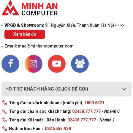
VPGD & Showroom:
91 Nguyễn Xiển, Thanh Xuân, Hà Nội ==>>
Xem bản đồ
Email:
mac@minhancomputer.com
Tổng kết chung laptop Gigabyte G7 MD
HỖ TRỢ KHÁCH HÀNG (CLICK ĐỂ GỌI)
71S1223SH
Laptop Gigabyte G7 MD 71S1223SH được thiết kế tinh tế, phù hợp
Tổng đài tư vấn kinh doanh (miễn phí):
1800.6321
với gaming và đồ họa đáp ứng đa tác vụ của bạn.
Tổng đài chăm sóc khách hàng:
02438.777.777
-
Nhánh 0
Đây là chiếc laptop bạn đáng sở hữu trong tầm giá, đầy đủ những
Tổng đài Kỹ thuật - Bảo Hành:
02438.777.777
-
Nhánh 1
tính năng mà laptop đem lại, từ vẻ bên ngoài cho đến cấu hình
không có điểm gì đáng chê trách. Nếu bạn đang quan tâm sản
Hotline Bảo Hành:
083.5555.938
phẩm hãy liên hệ
Minh An Computer
theo hotline 1800 6321 để