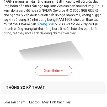
4.6GHz mang lại hiệu năng mạnh mẽ đỉnh cao tuyệt vời giúp đáp
ứng hoàn hảo nhu cầu học tập, làm việc của bạn mọi nơi, mọi lúc. Đi
kèm đó là card đồ họa rời NVIDIA GeForce RTX 3060 8GB GDDR6
cho bạn xử lý vấn đề liên quan đến đồ họa mạnh mẽ, không bị giật
lag khi sử dụng. Bộ nhớ dung lượng RAM 16GB cho bạn thao tác
mượt mà. Phải kể đến
ổ cứng SSD
512GB với tốc độ xử lý dữ liệu
nhanh chóng mang lại khả năng lưu trữ hoàn hảo cho bạn, khởi
động, tắt máy một cách dễ dàng chỉ mất vài giây.
Xem thêm
THÔNG SỐ KỸ THUẬT
Loại sản phẩm
Laptop - Máy Tính Xách Tay
Tính năng nổi bật của laptop Gigabyte G7 MD