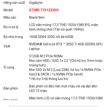
71S1223SH
Hãng sản xuất
Gigabyte
Tính năng nổi bật của máy không thể bỏ qua đó là máy được tích
Model
G7 MD 71S1223SO
hợp đèn nền cho bạn dễ dàng sử dụng trong đêm mà không làm
Mầu sắc
Black/Đen
ảnh hưởng đến bạn cùng phòng.
LCD viền mỏng 17,3 "FHD 1920x1080 IPS, màn
Bộ vi xử lý
hình chống chói (Tần số quét 144Hz)
Bộ nhớ trong
16GB DDR4 3200, tối đa 64GB
NVIDIA® GeForce RTX ™ 3050 Ti 4GB GDDR6 GPU
VGA
Laptop
512GB M.2 PCIe NVMe
Khe cắm HDD / SSD 1x 2,5 ”(Chỉ hỗ trợ 7mm hoặc
mỏng hơn)
Ổ cứng
Khe SSD 2x M.2 (Loại 2280, hỗ trợ 1x NVMe PCIe
Gen3 & SATA / 1x NVMe PCIe Gen4)
* Hỗ trợ 3 Hệ thống lưu trữ
Bàn phím có đèn nền một màu với cài đặt đèn
Thiết kế tinh tế, bàn phím chỉn chu
Bàn phím
LED 15 màu
Được thiết kế từ nhôm nguyên khối tạo nên tổng thể máy giống
Màn hình LCD có viền mỏng 17,3 "FHD 1920x1080
như một viên kim cương đen đẳng cấp,
laptop nhỏ gọn
sở hữu bàn
Màn hình
IPS, màn hình chống chói (Tần số quét 144Hz)
phím Fullsize, các phím có khoảng cách vừa phải, độ nảy tốt cho