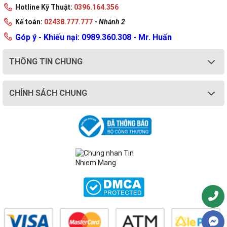
Hotline Kỹ Thuật:
0396.164.356
được tư vấn nhiệt tình nhất!
Kế toán:
02438.777.777
-
Nhánh 2
Góp ý - Khiếu nại: 0989.360.308 - Mr. Huấn
THÔNG TIN CHUNG
CHÍNH SÁCH CHUNG