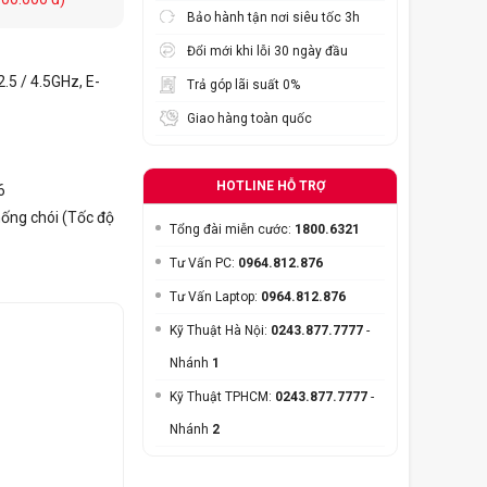
Bảo hành tận nơi siêu tốc 3h
Đổi mới khi lỗi 30 ngày đầu
.5 / 4.5GHz, E-
Trả góp lãi suất 0%
Giao hàng toàn quốc
HOTLINE HỖ TRỢ
6
hống chói (Tốc độ
Tổng đài miễn cước:
1800.6321
Tư Vấn PC:
0964.812.876
Tư Vấn Laptop:
0964.812.876
Kỹ Thuật Hà Nội:
0243.877.7777
-
Nhánh
1
Kỹ Thuật TPHCM:
0243.877.7777
-
Nhánh
2