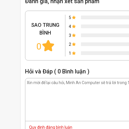
Đánh giá, nhận xét sản phẩm
mọi thử thách.
5
SAO TRUNG
4
GPU thế 
BÌNH
3
0
2
1
Hỏi và Đáp ( 0 Bình luận )
Quy định đăng bình luận