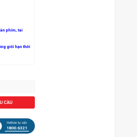
bàn phím, tai
ông giới hạn thời
ÊU CẦU
Hotline tư vấn
1800.6321