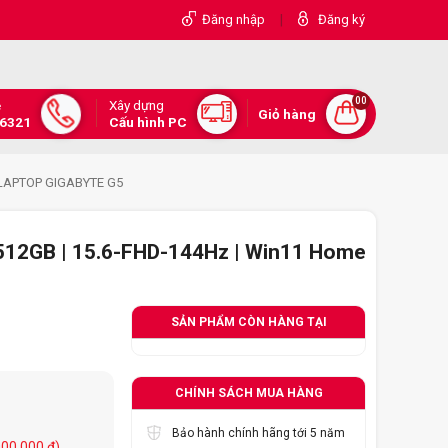
|
Đăng nhập
Đăng ký
00
Xây dựng
e
Giỏ hàng
.6321
Cấu hình PC
LAPTOP GIGABYTE G5
512GB | 15.6-FHD-144Hz | Win11 Home
SẢN PHẨM CÒN HÀNG TẠI
CHÍNH SÁCH MUA HÀNG
Bảo hành chính hãng tới 5 năm
000.000 đ)