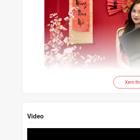
Xem t
Hãy tận hưởng sự tự do di chuyển với Gigabyte G5
được chế tạo từ hợp kim nhôm-magiê, kích thước mỏ
dàng cầm nắm và đem nó đi muôn nơi, làm mọi việc.
Video
Bộ vi xử l