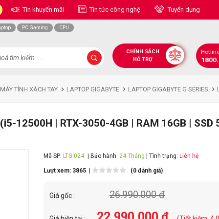
Tin khuyến mãi
Tin tức công nghệ
Tuyển dụng
aptop
PC Gaming
CPU
CHÍNH SÁCH
Hotlin
1800
HỖ TRỢ
 MÁY TÍNH XÁCH TAY
LAPTOP GIGABYTE
LAPTOP GIGABYTE G SERIES
i5-12500H | RTX-3050-4GB | RAM 16GB | SSD 
Mã SP:
LTGI024
| Bảo hành:
24 Tháng
| Tình trạng:
Liên hệ
Lượt xem: 3865 |
(0 đánh giá)
26.990.000 đ
Giá gốc :
22.990.000 đ
Giá hiện tại :
(Tiết kiệm: 4.