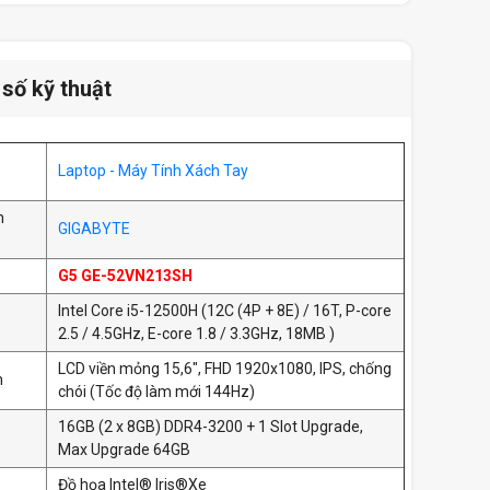
số kỹ thuật
Laptop - Máy Tính Xách Tay
n
GIGABYTE
G5 GE-52VN213SH
Intel Core i5-12500H (12C (4P + 8E) / 16T, P-core
2.5 / 4.5GHz, E-core 1.8 / 3.3GHz, 18MB )
LCD viền mỏng 15,6", FHD 1920x1080, IPS, chống
h
chói (Tốc độ làm mới 144Hz)
16GB (2 x 8GB) DDR4-3200 + 1 Slot Upgrade,
Max Upgrade 64GB
Đồ họa Intel® Iris®Xe