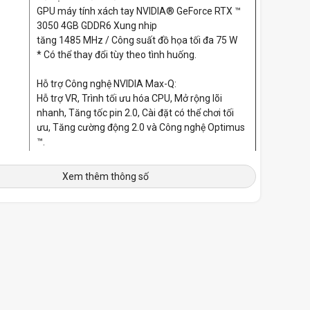
GPU máy tính xách tay NVIDIA® GeForce RTX ™
3050 4GB GDDR6 Xung nhịp
tăng 1485 MHz / Công suất đồ họa tối đa 75 W
* Có thể thay đổi tùy theo tình huống.
Hỗ trợ Công nghệ NVIDIA Max-Q:
Hỗ trợ VR, Trình tối ưu hóa CPU, Mở rộng lõi
nhanh, Tăng tốc pin 2.0, Cài đặt có thể chơi tối
ưu, Tăng cường động 2.0 và Công nghệ Optimus
™.
512GB PCIe Gen4x4 (7000MB / s) + Khe cắm
Xem thêm thông số
PCIe Gen3x4
Bàn phím kích thước đầy đủ 15 màu được chiếu
m
sáng đa ngôn ngữ với bàn phím số
1x USB2.0 (Loại A)
1x USB3.2 Gen1 (Loại A)
1x USB3.2 Gen2 (Loại-C)
1x Mini DisplayPort 1.4
1x Cổng ra HDMI 2.1 (với HDCP)
O
1 x Giắc cắm âm thanh 2 trong 1 (Tai nghe /