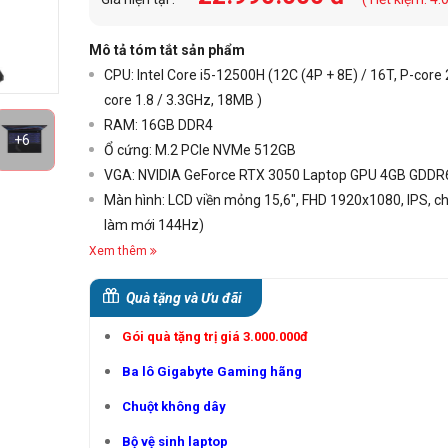
Mô tả tóm tắt sản phẩm
CPU: Intel Core i5-12500H (12C (4P + 8E) / 16T, P-core 2
core 1.8 / 3.3GHz, 18MB )
RAM: 16GB DDR4
+6
Ổ cứng: M.2 PCIe NVMe 512GB
VGA: NVIDIA GeForce RTX 3050 Laptop GPU 4GB GDDR
Màn hình: LCD viền mỏng 15,6", FHD 1920x1080, IPS, c
làm mới 144Hz)
Xem thêm
Quà tặng và Ưu đãi
Gói quà tặng trị giá 3.000.000đ
Ba lô Gigabyte Gaming hãng
Chuột không dây
Bộ vệ sinh laptop