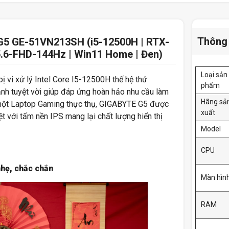
Thông 
G5 GE-51VN213SH (i5-12500H | RTX-
.6-FHD-144Hz | Win11 Home | Đen)
Loại sản
ị vi xử lý Intel Core I5-12500H thế hệ thứ
phẩm
nh tuyệt vời giúp đáp ứng hoàn hảo nhu cầu làm
Hãng sả
Là một Laptop Gaming thực thụ, GIGABYTE G5 được
xuất
t với tấm nền IPS mang lại chất lượng hiển thị
Model
CPU
hẹ, chắc chắn
Màn hìn
RAM