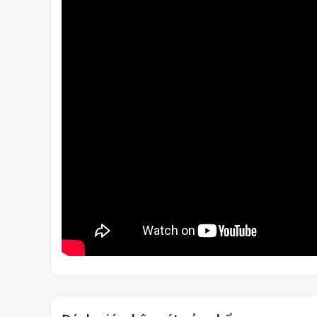
Máy tính xách tay Gigabyte G5 GE-51VN213SH được
mới nhất với 12 lõi & 16 luồng có thể đạt tần số tối 
hiệu suất lên 28%, cho sức mạnh xử lý và đồ họa bạ