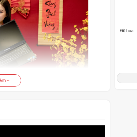
Đồ họa
Lưu Trữ
hêm
Bàn phí
 ME-51VN263SH hoàn toàn mới có thân máy nhẹ
ng hơn 22% so với thế hệ trước, bạn có thể dễ
ý đa năng
Cổng I / 