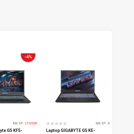
-4%
Mã SP:
LTGI030
Mã SP:
0
yte G5 KF5-
Laptop GIGABYTE G5 KE-