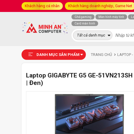
Khách hàng cá nhân
Khách hàng doanh nghiệp, Game Net
Ghế gaming
Màn hình máy tính
L
Card màn hình
Tất cả danh mục
DANH MỤC SẢN PHẨM
TRANG CHỦ
LAPTOP -
Laptop GIGABYTE G5 GE-51VN213SH (
| Đen)