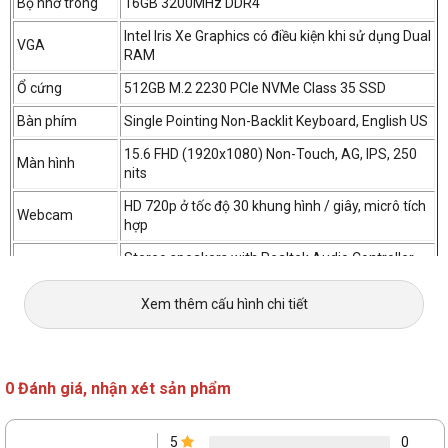
Bộ nhớ trong
16GB 3200MHz DDR4
Intel Iris Xe Graphics có điều kiện khi sử dụng Dual
VGA
RAM
Ổ cứng
512GB M.2 2230 PCIe NVMe Class 35 SSD
Bàn phím
Single Pointing Non-Backlit Keyboard, English US
15.6 FHD (1920x1080) Non-Touch, AG, IPS, 250
Màn hình
nits
HD 720p ở tốc độ 30 khung hình / giây, micrô tích
Webcam
hợp
Stereo speakers with Realtek Audio Controller,
Âm thanh
2W x 2 = 4 W
Xem thêm cấu hình chi tiết
Giao tiếp không
Intel Dual Band Wi-Fi 6 AX201 2x2 802.11ax
dây
160MHz + Bluetooth 5.2
1 USB 3.2 Gen 2x2 Type-C port with DisplayPort
alt mode/Power Delivery
0 Đánh giá, nhận xét sản phẩm
1 USB 3.2 Gen 1 port
1 USB 3.2 Gen 1 port with PowerShare
Cổng kết nối
1 USB 2.0 port
5
0