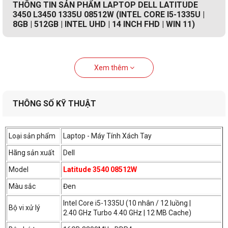
THÔNG TIN SẢN PHẨM LAPTOP DELL LATITUDE
3450 L3450 1335U 08512W (INTEL CORE I5-1335U |
8GB | 512GB | INTEL UHD | 14 INCH FHD | WIN 11)
Xem thêm
THÔNG SỐ KỸ THUẬT
Loại sản phẩm
Laptop - Máy Tính Xách Tay
Hãng sản xuất
Dell
Model
Latitude 3540 08512W
Màu sắc
Đen
Intel Core i5-1335U (10 nhân / 12 luồng |
Bộ vi xử lý
2.40
GHz
Turbo
4.40 GHz
| 12
MB Cache)