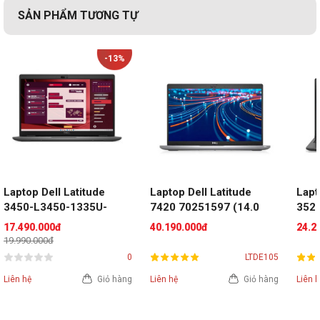
SẢN PHẨM TƯƠNG TỰ
-13%
Laptop Dell Latitude 
Laptop Dell Latitude 
Lapt
3450-L3450-1335U-
7420 70251597 (14.0 
3520
08512U (Intel Core i5-
inch FHD | i7 1185G7 | 
inch
17.490.000đ
40.190.000đ
24.2
1335U | 8GB | 512GB | 
RAM 16GB | SSD 256GB 
RAM 
19.990.000đ
Intel UHD | 14 inch FHD | 
| Ubuntu | Màu xám)
Win1
0
LTDE105
Ubuntu)
Liên hệ
Giỏ hàng
Liên hệ
Giỏ hàng
Liên 