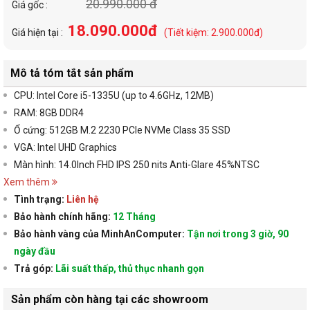
20.990.000 đ
Giá gốc :
18.090.000đ
Giá hiện tại :
(Tiết kiệm: 2.900.000đ)
Mô tả tóm tắt sản phẩm
CPU:
Intel Core i5-1335U (up to 4.6GHz, 12MB)
RAM: 8GB DDR4
Ổ cứng:
512GB M.2 2230 PCIe NVMe Class 35 SSD
VGA:
Intel UHD Graphics
Màn hình:
1
4.0Inch FHD IPS 250 nits Anti-Glare 45%NTSC
Xem thêm
Tình trạng:
Liên hệ
Bảo hành chính hãng:
12 Tháng
Bảo hành vàng của MinhAnComputer:
Tận nơi trong 3 giờ, 90
ngày đầu
Trả góp:
Lãi suất thấp, thủ thục nhanh gọn
Sản phẩm còn hàng tại các showroom