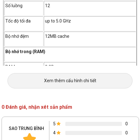
Số luồng
12
Tốc độ tối đa
up to 5.0 GHz
Bộ nhớ đệm
12MB cache
Bộ nhớ trong (RAM)
RAM
8 GB
Xem thêm cấu hình chi tiết
Loại RAM
DDR4
Tốc độ Bus RAM
2666MHz
0 Đánh giá, nhận xét sản phẩm
Số khe cắm
5
0
Hỗ trợ RAM tối đa
SAO TRUNG BÌNH
4
0