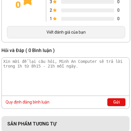
0
3
0
Ổ cứng
2
0
Dung lượng
SSD 512GB M.2 PCIe NVMe
1
0
Tốc độ vòng quay
Viết đánh giá của bạn
Khe cắm SSD mở
Hỏi và Đáp ( 0 Bình luận )
rộng
Ổ đĩa quang
Không có
(ODD)
Màn hình
Kích thước màn
Quy định đăng bình luận
Gửi
15.6 inch
hình
Độ phân giải
FHD (1920 x 1080)
SẢN PHẨM TƯƠNG TỰ