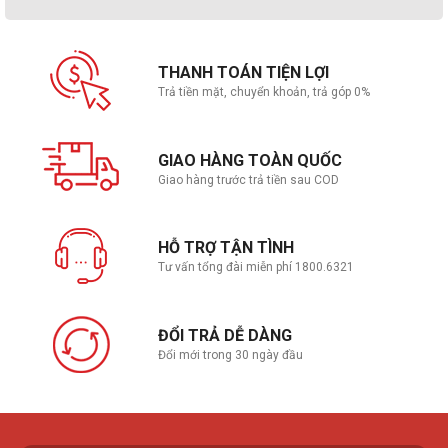
Kiểu bàn phím
Bàn phím tiêu chuẩn
THANH TOÁN TIỆN LỢI
Chuột
Cảm ứng đa điểm
Trả tiền mặt, chuyển khoản, trả góp 0%
Giao tiếp mở rộng
GIAO HÀNG TOÀN QUỐC
Giao hàng trước trả tiền sau COD
1 x USB 3.2 Gen1 Type-A
Kết nối USB
1 x USB 3.2 Type-C
1 x USB 2.0
HỖ TRỢ TẬN TÌNH
Kết nối HDMI/VGA
1 x HDMI 1.4 - hỗ trợ xuất hình 1080P
Tư vấn tổng đài miễn phí 1800.6321
Tai nghe
1 Audio jack
ĐỔI TRẢ DỄ DÀNG
Đổi mới trong 30 ngày đầu
Camera
Card mở rộng
1 x SD Card reader