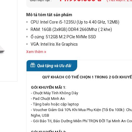
Mô tả tóm tắt sản phẩm
CPU: Intel Core i5-1235U (Up to 4.40 GHz, 12MB)
RAM: 16GB (2x8GB) DDR4 2660Mhz ( 2 khe)
Ổ cứng: 512GB M.2 PCIe NVMe SSD
VGA: Intel Iris Xe Graphics
Xem thêm
Quà tặng và Ưu đãi
QUÝ KHÁCH CÓ THỂ CHỌN 1 TRONG 2 GÓI KHUYẾ
GÓI KHUYẾN MÃI 1:
- Chuột Máy Tính Không Dây
- Pad Chuột Minh An
- Tặng balo hoặc cặp laptop
- Voucher Giảm Giá 10% Khi Mua Phụ Kiện (Tối Đa 100k): Chu
Nghe, USB
- Gói Bảo Trì, Bảo Dưỡng Miễn Phí TRỌN ĐỜI Tại Minh An C