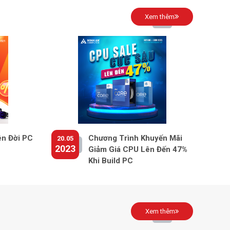
1 Audio jack
Xem thêm
720p at 30 fps HD camera, single-
integrated microphone
 rộng
1 SD Media Card Reader
2 Loa
3 Cell
Đi kèm
 hành (bản
Windows 11 Home + Office Home and
đi kèm
Student 2021
ên Đời PC
Chương Trình Khuyến Mãi
20.05
Height: 18.0 mm – 19.9 mm (0.71" – 0.78")
2023
Giảm Giá CPU Lên Đến 47%
ớc (Dài x
Width: 363.96 mm (14.33")
Cao)
Khi Build PC
Depth: 249 mm (9.80")
ượng
1.83 kg
c
Bạc
Xem thêm
Trung Quốc