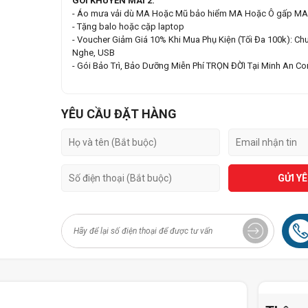
GÓI KHUYẾN MÃI 2:
- Áo mưa vải dù MA Hoặc Mũ bảo hiểm MA Hoặc Ô gấp MA
- Tặng balo hoặc cặp laptop
- Voucher Giảm Giá 10% Khi Mua Phụ Kiện (Tối Đa 100k): Chu
Nghe, USB
- Gói Bảo Trì, Bảo Dưỡng Miễn Phí TRỌN ĐỜI Tại Minh An C
YÊU CẦU ĐẶT HÀNG
GỬI Y