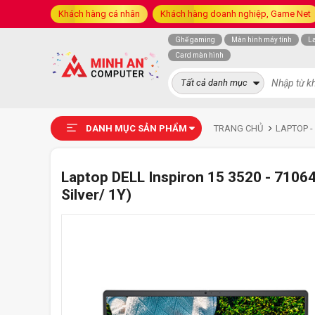
Khách hàng cá nhân
Khách hàng doanh nghiệp, Game Net
Ghế gaming
Màn hình máy tính
L
Card màn hình
Tất cả danh mục
DANH MỤC SẢN PHẨM
TRANG CHỦ
LAPTOP -
Laptop DELL Inspiron 15 3520 - 71064
Silver/ 1Y)