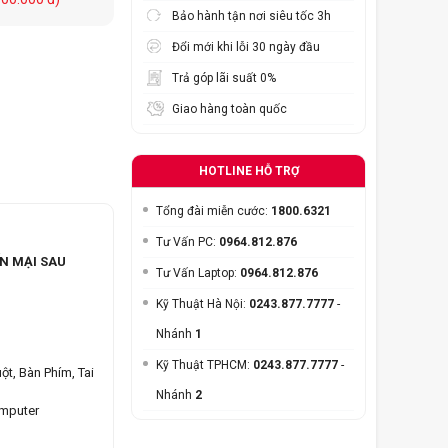
Bảo hành tận nơi siêu tốc 3h
Đổi mới khi lỗi 30 ngày đầu
Trả góp lãi suất 0%
Giao hàng toàn quốc
HOTLINE HỖ TRỢ
Tổng đài miễn cước:
1800.6321
Tư Vấn PC:
0964.812.876
N MẠI SAU
Tư Vấn Laptop:
0964.812.876
Kỹ Thuật Hà Nội:
0243.877.7777
-
Nhánh
1
Kỹ Thuật TPHCM:
0243.877.7777
-
ột, Bàn Phím, Tai
Nhánh
2
omputer