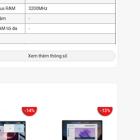
Bus RAM
3200MHz
cắm
-
AM tối đa
-
ợng
512GB M.2 PCIe NVMe SSD
Xem thêm thông số
vòng quay
m SSD mở
-
uang (ODD)
Không có
h
ước màn
15.6 inch
-14%
-13%
giải
FHD (1920 x 1080)
uét
-