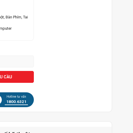
ột, Bàn Phím, Tai
omputer
ÊU CẦU
Hotline tư vấn
1800.6321