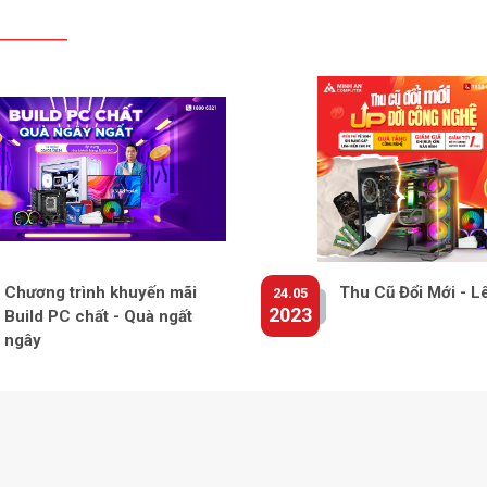
Tai nghe
Camera
Card mở
LOA
Kiểu Pin
Sạc pin
Hệ điều
quyền) 
Chương trình khuyến mãi
Thu Cũ Đổi Mới - L
24.05
2023
Build PC chất - Quà ngất
Kích thư
Rộng x 
ngây
Trọng L
Màu sắ
Xuất Xứ