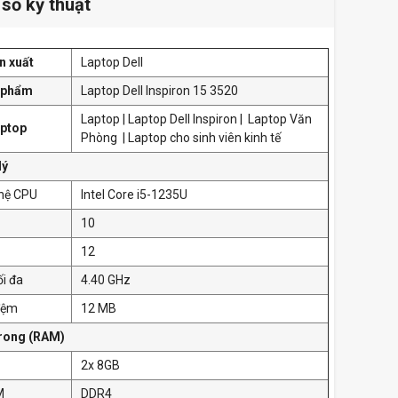
số kỹ thuật
n xuất
Laptop Dell
n phẩm
Laptop Dell Inspiron 15 3520
Laptop | Laptop Dell Inspiron | Laptop Văn
ptop
Phòng | Laptop cho sinh viên kinh tế
lý
hệ CPU
Intel Core i5-1235U
10
12
ối đa
4.40 GHz
đệm
12 MB
trong (RAM)
2x 8GB
M
DDR4