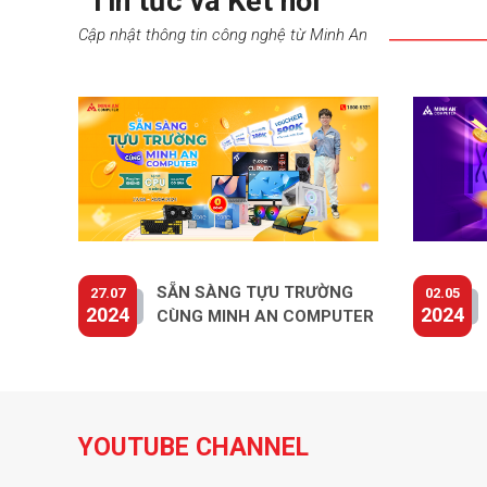
"Tin tức và Kết nối"
Cập nhật thông tin công nghệ từ Minh An
SẴN SÀNG TỰU TRƯỜNG
27.07
02.05
2024
2024
CÙNG MINH AN COMPUTER
YOUTUBE CHANNEL