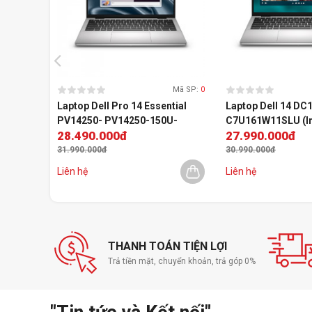
Mã SP:
0
Laptop Dell Pro 14 Essential
Laptop Dell 14 DC
PV14250- PV14250-150U-
C7U161W11SLU (In
28.490.000đ
27.990.000đ
161TBW (Core 7 150U | 16GB |
150U | 16GB | 1TB | 
1TB SSD | 14" (1920x1200) | 4
Graphics | 14" (192
31.990.000đ
30.990.000đ
Cells | Win 11 | 2Y Warranty
11 | Office | Bạc)
Liên hệ
Liên hệ
Prosupport)
THANH TOÁN TIỆN LỢI
Trả tiền mặt, chuyển khoản, trả góp 0%