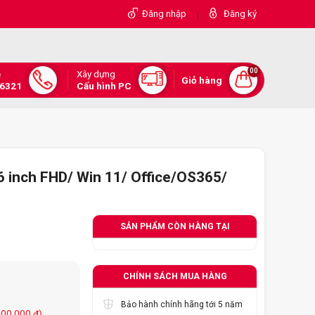
|
Đăng nhập
Đăng ký
00
Xây dựng
e
Giỏ hàng
.6321
Cấu hình PC
6 inch FHD/ Win 11/ Office/OS365/
SẢN PHẨM CÒN HÀNG TẠI
CHÍNH SÁCH MUA HÀNG
Bảo hành chính hãng tới 5 năm
000.000 đ)