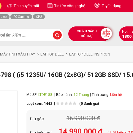
Tin khuyến mãi
Tin tức công nghệ
Tuyển dụng
aptop
PC Gaming
CPU
CHÍNH SÁCH
Hotlin
1800
HỖ TRỢ
 MÁY TÍNH XÁCH TAY
LAPTOP DELL
LAPTOP DELL INSPIRON
798 ( (i5 1235U/ 16GB (2x8G)/ 512GB SSD/ 15.
Mã SP:
LTDE188
| Bảo hành:
12 Tháng
| Tình trạng:
Liên hệ
Lượt xem: 1442 |
(0 đánh giá)
16.990.000 đ
Giá gốc :
14.990.000 đ
Giá hiện tại :
(Tiết kiệm: 2.