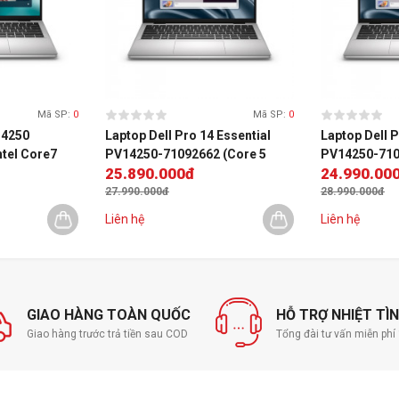
Công ng
hình
Đồ Họa 
Card mà
Kết nối
Mã SP:
0
Mã SP:
0
14250
Laptop Dell Pro 14 Essential
Laptop Dell P
Wireless
tel Core7
PV14250-71092662 (Core 5
PV14250-710
LAN
25.890.000đ
24.990.00
Intel
120U | 16GB | 1TB SSD | 14"
120U | 16GB |
0x1200) | Win
FHD+ | Win 11)
FHD+ | Ubunt
27.990.000đ
28.990.000đ
Bluetoo
Liên hệ
Liên hệ
Bàn phí
Kiểu bàn
Chuột
Giao ti
GIAO HÀNG TOÀN QUỐC
HỖ TRỢ NHIỆT TÌ
Giao hàng trước trả tiền sau COD
Tổng đài tư vấn miễn ph
Kết nối 
Kết nối