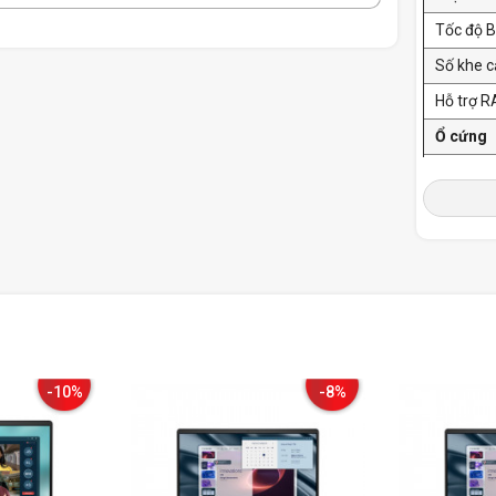
Tốc độ 
Số khe 
Hỗ trợ R
Ổ cứng
Dung lư
Tốc độ 
Khe cắ
rộng
Ổ đĩa q
Màn hìn
Kích th
-10%
-8%
hình
Độ phân 
Tần số q