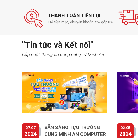
dưới, đồng thời xả khí ra các lỗ thông hơi bên trái, bên phả
Nhiệt trên các thành phần quan trọng như GPU và CPU đư
composite bằng đồng có đường kính lên đến 3mm. Nếu bạn
THANH TOÁN TIỆN LỢI
bây giờ bạn có thể quản lý giới hạn nhiệt độ tối đa của CP
Trả tiền mặt, chuyển khoản, trả góp 0%
TCC Offset. Ngoài ra, game thủ có thể điều chỉnh cài đặt
nhất trong phần mềm Alienware Command Center tùy theo 
nhiều tùy chọn khác nhau để phù hợp nhất với nhu cầu của
"Tin tức và Kết nối"
Cập nhật thông tin công nghệ từ Minh An
Bàn phím CHERRY RG
Bàn phím trên Dell Alienware M15 R6 được thiết kế bởi h
đồng nhất bất kể bạn nhấn vào giữa phím hay lệch tâm nhờ
Công nghệ này mang lại cảm giác chống lung lay với tổng
lần nhấn phím.
Cổng & 
SẴN SÀNG TỰU TRƯỜNG
27.07
02.05
2024
2024
CÙNG MINH AN COMPUTER