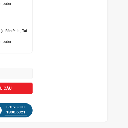
omputer
ột, Bàn Phím, Tai
omputer
ÊU CẦU
Hotline tư vấn
1800.6321