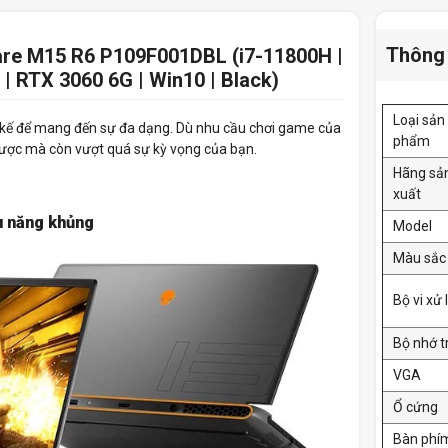
Thông 
ware M15 R6 P109F001DBL (i7-11800H |
 RTX 3060 6G | Win10 | Black)
Loại sản
 kế để mang đến sự đa dạng. Dù nhu cầu chơi game của
phẩm
 được mà còn vượt quá sự kỳ vọng của bạn.
Hãng sả
xuất
ệu năng khủng
Model
Màu sắc
Bộ vi xử 
Bộ nhớ t
VGA
Ổ cứng
Bàn phí