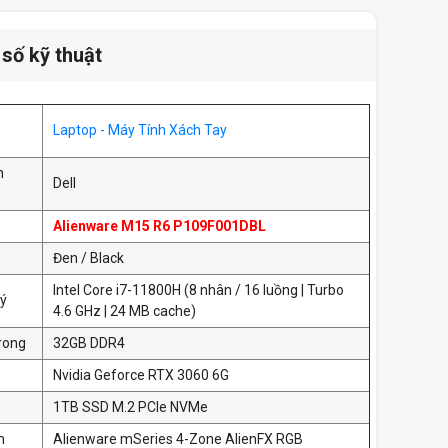
số kỹ thuật
Laptop - Máy Tính Xách Tay
n
Dell
Alienware M15 R6 P109F001DBL
Đen / Black
Intel Core i7-11800H (8 nhân / 16 luồng | Turbo
lý
4.6 GHz | 24 MB cache)
rong
32GB DDR4
Nvidia Geforce RTX 3060 6G
1TB SSD M.2 PCIe NVMe
m
Alienware mSeries 4-Zone AlienFX RGB