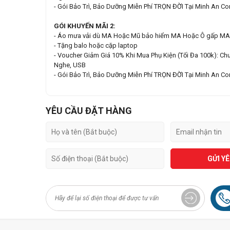
- Gói Bảo Trì, Bảo Dưỡng Miễn Phí TRỌN ĐỜI Tại Minh An C
GÓI KHUYẾN MÃI 2:
- Áo mưa vải dù MA Hoặc Mũ bảo hiểm MA Hoặc Ô gấp MA
- Tặng balo hoặc cặp laptop
- Voucher Giảm Giá 10% Khi Mua Phụ Kiện (Tối Đa 100k): Chu
Nghe, USB
- Gói Bảo Trì, Bảo Dưỡng Miễn Phí TRỌN ĐỜI Tại Minh An C
YÊU CẦU ĐẶT HÀNG
GỬI Y