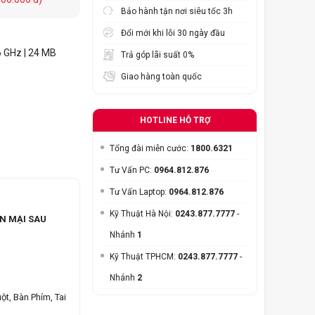
Bảo hành tận nơi siêu tốc 3h
Đổi mới khi lỗi 30 ngày đầu
6 GHz | 24 MB
Trả góp lãi suất 0%
Giao hàng toàn quốc
HOTLINE HỖ TRỢ
Tổng đài miễn cước:
1800.6321
Tư Vấn PC:
0964.812.876
Tư Vấn Laptop:
0964.812.876
Kỹ Thuật Hà Nội:
0243.877.7777
-
N MẠI SAU
Nhánh
1
Kỹ Thuật TPHCM:
0243.877.7777
-
Nhánh
2
ột, Bàn Phím, Tai