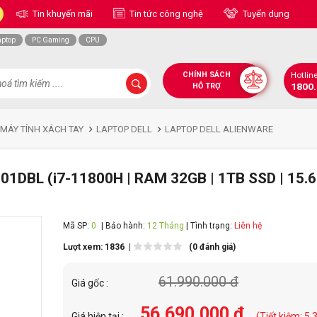
Tin khuyến mãi
Tin tức công nghệ
Tuyển dụng
aptop
PC Gaming
CPU
CHÍNH SÁCH
Hotlin
1800
HỖ TRỢ
 MÁY TÍNH XÁCH TAY
LAPTOP DELL
LAPTOP DELL ALIENWARE
01DBL (i7-11800H | RAM 32GB | 1TB SSD | 15.6
Mã SP:
0
| Bảo hành:
12 Tháng
| Tình trạng:
Liên hệ
Lượt xem: 1836 |
(0 đánh giá)
61.990.000 đ
Giá gốc :
56.690.000 đ
Giá hiện tại :
(Tiết kiệm: 5.