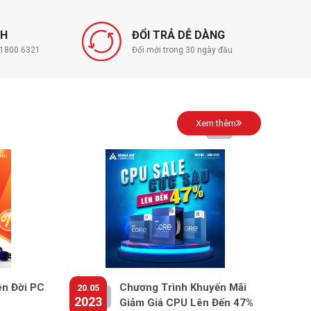
NH
ĐỔI TRẢ DỄ DÀNG
í 1800.6321
Đổi mới trong 30 ngày đầu
Xem thêm
ên Đời PC
Chương Trình Khuyến Mãi
20.05
2023
Giảm Giá CPU Lên Đến 47%