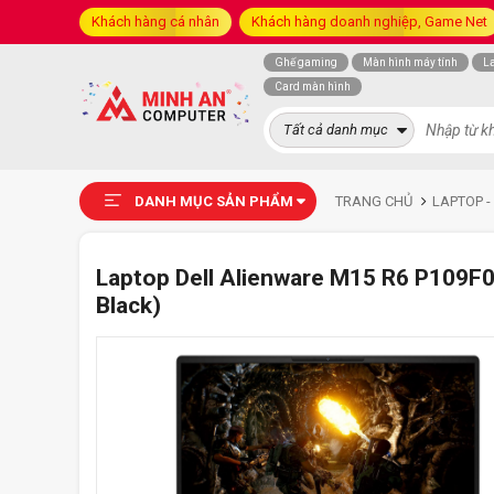
Khách hàng cá nhân
Khách hàng doanh nghiệp, Game Net
Ghế gaming
Màn hình máy tính
L
Card màn hình
Tất cả danh mục
DANH MỤC SẢN PHẨM
TRANG CHỦ
LAPTOP -
Laptop Dell Alienware M15 R6 P109F0
Black)