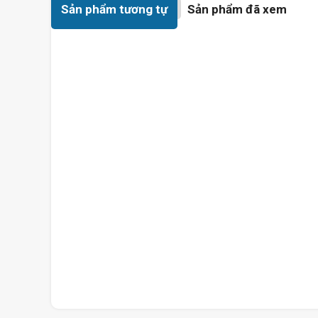
Sản phẩm tương tự
Sản phẩm đã xem
Hệ thống tản nhi
Dell Alienware M15 R6 được thiết kế ưu tiên hiệu suất với 