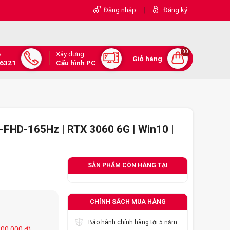
|
Đăng nhập
Đăng ký
00
Xây dựng
e
Giỏ hàng
.6321
Cấu hình PC
-FHD-165Hz | RTX 3060 6G | Win10 |
SẢN PHẨM CÒN HÀNG TẠI
CHÍNH SÁCH MUA HÀNG
Bảo hành chính hãng tới 5 năm
300.000 đ)