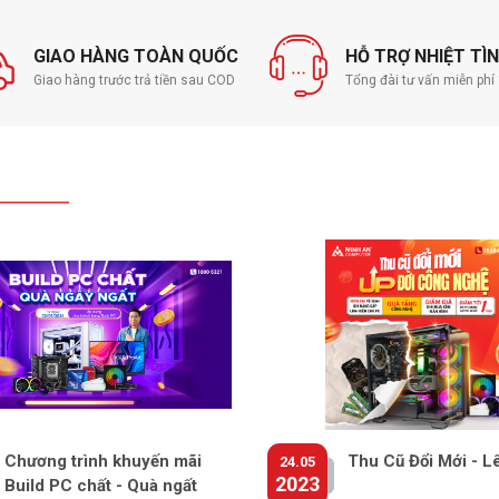
i và phía sau để làm mát tối ưu các thành phần cốt lõi.
ợc xả một cách thông minh qua bốn ống dẫn nhiệt
 muốn trực tiếp kiểm soát nhiệt độ hệ thống của mình,
GIAO HÀNG TOÀN QUỐC
HỖ TRỢ NHIỆT TÌ
U bằng cách sửa đổi cài đặt trong BIOS của bạn có tên là
Giao hàng trước trả tiền sau COD
Tổng đài tư vấn miễn ph
 nguồn của họ trên một trong năm cấu hình quạt duy
mức độ ưu tiên của hiệu suất hoặc thời lượng pin, với
 bạn.
B và Anti Ghosting
ãng CHERRY danh tiếng, trải nghiệm hành trình mượt mà
 thiết kế cơ học trong cấu tạo công tắc của mỗi phím.
 hành trình phím chỉ 1,8mm,
và vòng đời lên đến 15 triệu
Khe cắm
Chương trình khuyến mãi
Thu Cũ Đổi Mới - L
24.05
2023
Build PC chất - Quà ngất