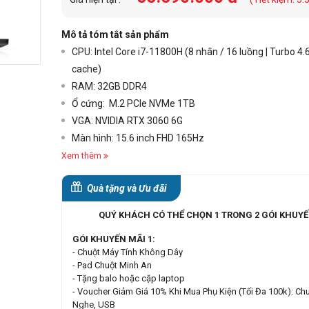
Mô tả tóm tắt sản phẩm
CPU: Intel Core i7-11800H (8 nhân / 16 luồng | Turbo 4.
cache)
RAM: 32GB DDR4
+3
Ổ cứng: M.2 PCIe NVMe 1TB
VGA: NVIDIA RTX 3060 6G
Màn hình: 15.6 inch FHD 165Hz
Xem thêm
Quà tặng và Ưu đãi
QUÝ KHÁCH CÓ THỂ CHỌN 1 TRONG 2 GÓI KHUYẾ
GÓI KHUYẾN MÃI 1:
- Chuột Máy Tính Không Dây
- Pad Chuột Minh An
- Tặng balo hoặc cặp laptop
- Voucher Giảm Giá 10% Khi Mua Phụ Kiện (Tối Đa 100k): Chu
Nghe, USB