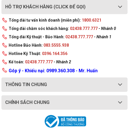
Màu sắc
Gray
HỖ TRỢ KHÁCH HÀNG (CLICK ĐỂ GỌI)
Xuất Xứ
Trung Quốc
Tổng đài tư vấn kinh doanh (miễn phí):
1800.6321
Tổng đài chăm sóc khách hàng:
02438.777.777
-
Nhánh 0
Tổng đài Kỹ thuật - Bảo Hành:
02438.777.777
-
Nhánh 1
Hotline Bảo Hành:
083.5555.938
Hotline Kỹ Thuật:
0396.164.356
Kế toán:
02438.777.777
-
Nhánh 2
Góp ý - Khiếu nại: 0989.360.308 - Mr. Huấn
THÔNG TIN CHUNG
CHÍNH SÁCH CHUNG