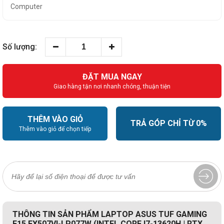
Computer
Số lượng:
ĐẶT MUA NGAY
Giao hàng tận nơi nhanh chóng, thuận tiện
THÊM VÀO GIỎ
TRẢ GÓP CHỈ TỪ 0%
Thêm vào giỏ để chọn tiếp
THÔNG TIN SẢN PHẨM LAPTOP ASUS TUF GAMING
F15 FX507VI-LP077W (INTEL CORE I7-13620H | RTX