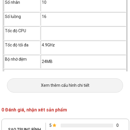
Số nhân
10
Số luồng
16
Tốc độ CPU
Tốc độ tối đa
4.9GHz
Bộ nhớ đệm
24MB
Bộ nhớ trong (RAM)
Xem thêm cấu hình chi tiết
RAM
32GB (2 x 16GB)
Loại RAM
DDR5
0 Đánh giá, nhận xét sản phẩm
Tốc độ Bus RAM
4800Mhz
5
0
SAO TRUNG BÌNH