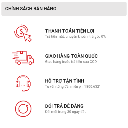
CHÍNH SÁCH BÁN HÀNG
Bluetooth
Bluetooth 5.2 (Dual band) 2*2
Bàn phím , Chuột
THANH TOÁN TIỆN LỢI
Trả tiền mặt, chuyển khoản, trả góp 0%
Kiểu bàn phím
Bàn phím tiêu chuẩn
Chuột
Cảm ứng đa điểm
GIAO HÀNG TOÀN QUỐC
Giao hàng trước trả tiền sau COD
Giao tiếp mở rộng
1x Thunderbolt™ 4 support DisplayPort™
HỖ TRỢ TẬN TÌNH
1x USB 3.2 Gen 2 Type-C support
Tư vấn tổng đài miễn phí 1800.6321
Kết nối USB
DisplayPort™ / power delivery / G-SYNC
2x USB 3.2 Gen 1 Type-A
ĐỔI TRẢ DỄ DÀNG
Kết nối HDMI/VGA
1x HDMI 2.1 FRL
Đổi mới trong 30 ngày đầu
Tai nghe
1x 3.5mm Combo Audio Jack