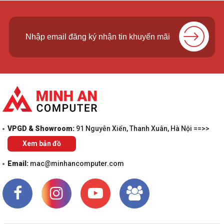
Camera
720P HD camera
Card mở rộng
-
LOA
2 Loa
Kiểu Pin
4-cell, 90WHrs
Sạc pin
Đi kèm
VPGD & Showroom:
91 Nguyễn Xiển, Thanh Xuân, Hà Nội ==>>
Hệ điều hành (bản
Xem bản đồ
Windows 11 Home
quyền) đi kèm
Email:
mac@minhancomputer.com
Kích thước (Dài x
35.4 x 25.1 x 2.24 ~ 2.49 cm
Rộng x Cao)
Trọng Lượng
2.20 Kg