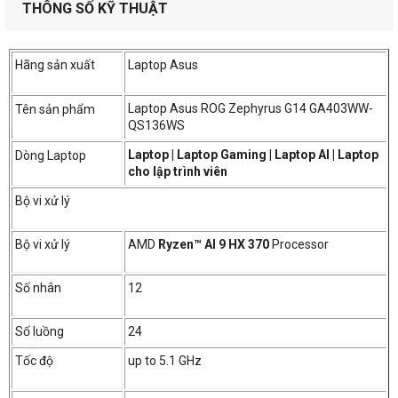
THÔNG SỐ KỸ THUẬT
Hãng sản xuất
Laptop Asus
Laptop Asus ROG Zephyrus G14 GA403WW-
Tên sản phẩm
QS136WS
Laptop | Laptop Gaming | Laptop AI | Laptop
Dòng Laptop
cho lập trình viên
Bộ vi xử lý
Bộ vi xử lý
AMD
Ryzen™ AI 9 HX 370
Processor
Số nhân
12
Số luồng
24
Tốc độ
up to 5.1 GHz