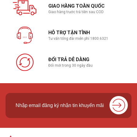
GIAO HÀNG TOÀN QUỐC
Sạc pin
Đi kèm
Giao hàng trước trả tiền sau COD
Hệ điều hành (bản
Windows 11 Home
quyền) đi kèm
HỖ TRỢ TẬN TÌNH
Tư vấn tổng đài miễn phí 1800.6321
Kích thước (Dài x
31.1 x 22.0 x 1.59 ~ 1.83 cm
Rộng x Cao)
ĐỔI TRẢ DỄ DÀNG
Đổi mới trong 30 ngày đầu
Trọng Lượng
1.57 Kg
Màu sắc
Xám
Xuất xứ
Trung Quốc