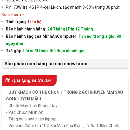
Pin: 73WHrs, 4S1P, 4-cell Li-ion, sạc nhanh 0-50% trong 30 phút
Xem thêm
Tình trạng:
Liên hệ
Bảo hành chính hãng:
24 Tháng | Pin 12 Tháng
Bảo hành vàng của MinhAnComputer:
Tận nơi trong 3 giờ, 90
ngày đầu
Trả góp:
Lãi suất thấp, thủ thục nhanh gọn
Sản phẩm còn hàng tại các showroom
Quà tặng và Ưu đãi
QUÝ KHÁCH CÓ THỂ CHỌN 1 TRONG 2 GÓI KHUYẾN MẠI SAU
GÓI KHUYẾN MÃI 1:
- Chuột Máy Tính Không Dây
- Pad Chuột Minh An
- Tặng balo hoặc cặp laptop
- Voucher Giảm Giá 10% Khi Mua Phụ Kiện (Tối Đa 100k): Chuột,