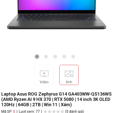
Video
Ảnh
Laptop Asus ROG Zephyrus G14 GA403WW-QS136WS
(AMD Ryzen AI 9 HX 370 | RTX 5080 | 14 inch 3K OLED
120Hz | 64GB | 2TB | Win 11 | Xám)
Mã SP:
0
| Lượt xem: 77 |
(0 đánh giá)