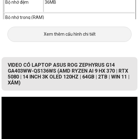
Bộ nhớ đệm
36MB
Bộ nhớ trong (RAM)
Dung lượng
64GB LPDDR5X-8000
onboard
Xem thêm cấu hình chi tiết
Số khe cắm
-
Hỗ trợ Ram tối đa
-
VIDEO CÓ LAPTOP ASUS ROG ZEPHYRUS G14
GA403WW-QS136WS (AMD RYZEN AI 9 HX 370 | RTX
5080 | 14 INCH 3K OLED 120HZ | 64GB | 2TB | WIN 11 |
Ổ cứng
XÁM)
Dung lượng
SSD 2TB
PCIe® 4.0 NVMe™ M.2
Tốc độ vòng quay
Khe cắm SSD mở
rộng (includes
-
used)