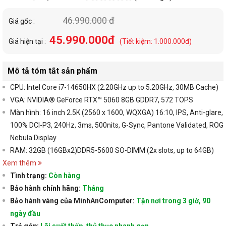
46.990.000 đ
Giá gốc :
45.990.000đ
Giá hiện tại :
(Tiết kiệm: 1.000.000đ)
Mô tả tóm tắt sản phẩm
CPU:
Intel Core i7-14650HX (2.20GHz up to 5.20GHz, 30MB Cache)
VGA:
NVIDIA® GeForce RTX™ 5060 8GB GDDR7, 572 TOPS
Màn hình:
16 inch 2.5K (2560 x 1600, WQXGA) 16:10, IPS, Anti-glare,
100% DCI-P3, 240Hz, 3ms, 500nits, G-Sync, Pantone Validated, ROG
Nebula Display
RAM:
32GB (16GBx2)DDR5-5600 SO-DIMM (2x slots, up to 64GB)
Xem thêm
Tình trạng:
Còn hàng
Bảo hành chính hãng:
Tháng
Bảo hành vàng của MinhAnComputer:
Tận nơi trong 3 giờ, 90
ngày đầu
Trả góp:
Lãi suất thấp, thủ thục nhanh gọn