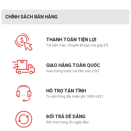
Wireless
Wi-Fi 7(802.11be) (Triple band) 2*2
LAN
1x 2.5G LAN port
CHÍNH SÁCH BÁN HÀNG
Bluetooth
Bluetooth® 5.4
THANH TOÁN TIỆN LỢI
Bàn phím , Chuột
Trả tiền mặt, chuyển khoản, trả góp 0%
Kiểu bàn phím
Backlit Chiclet Keyboard 4-Zone RGB
GIAO HÀNG TOÀN QUỐC
Giao hàng trước trả tiền sau COD
Chuột
Cảm ứng đa điểm
Giao tiếp mở rộng
HỖ TRỢ TẬN TÌNH
Tư vấn tổng đài miễn phí 1800.6321
1 x Thunderbolt™ 4 with support for
DisplayPort™ / power delivery (data speed up
to 40Gbps)
ĐỔI TRẢ DỄ DÀNG
1 x USB 3.2 Gen 2 Type-C with support for
Kết nối USB
Đổi mới trong 30 ngày đầu
DisplayPort™ / power delivery / G-SYNC (data
speed up to 10Gbps)