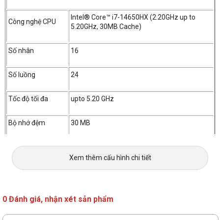
Intel® Core™ i7-14650HX (2.20GHz up to
Công nghệ CPU
5.20GHz, 30MB Cache)
Số nhân
16
Số luồng
24
Tốc độ tối đa
upto 5.20 GHz
Bộ nhớ đệm
30 MB
Bộ nhớ trong (RAM)
Xem thêm cấu hình chi tiết
RAM
32GB DDR5-5600
SO-DIMM (2x16GB)
Loại RAM
DDR5
0 Đánh giá, nhận xét sản phẩm
Tốc độ Bus RAM
5600Mhz