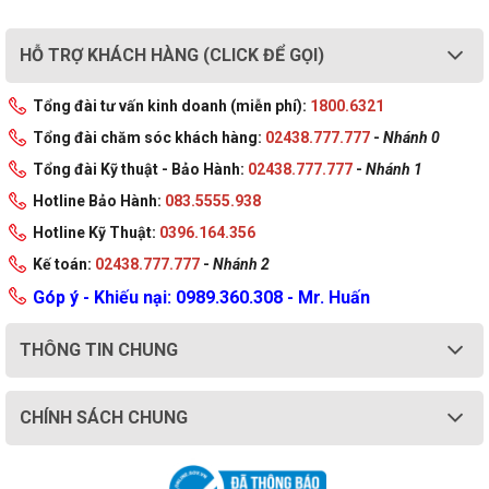
Kích thước (Dài x
HỖ TRỢ KHÁCH HÀNG (CLICK ĐỂ GỌI)
35.4 x 26.8 x 2.28 ~ 3.08 cm
Rộng x Cao)
Tổng đài tư vấn kinh doanh (miễn phí):
1800.6321
Trọng Lượng
2.73 Kg
Tổng đài chăm sóc khách hàng:
02438.777.777
-
Nhánh 0
Tổng đài Kỹ thuật - Bảo Hành:
02438.777.777
-
Nhánh 1
Màu sắc
Eclipse Gray
Hotline Bảo Hành:
083.5555.938
Xuất Xứ
Trung Quốc
Hotline Kỹ Thuật:
0396.164.356
Kế toán:
02438.777.777
-
Nhánh 2
Góp ý - Khiếu nại: 0989.360.308 - Mr. Huấn
THÔNG TIN CHUNG
CHÍNH SÁCH CHUNG