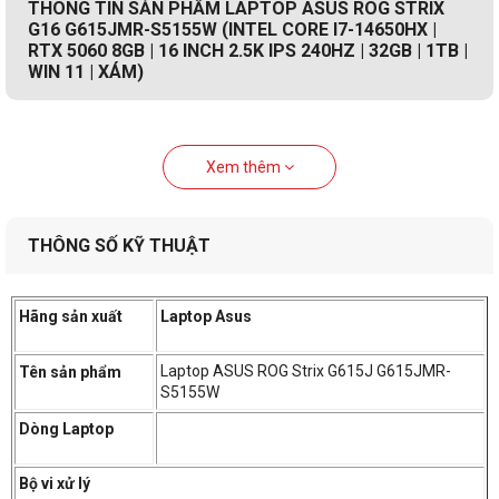
THÔNG TIN SẢN PHẨM LAPTOP ASUS ROG STRIX
G16 G615JMR-S5155W (INTEL CORE I7-14650HX |
RTX 5060 8GB | 16 INCH 2.5K IPS 240HZ | 32GB | 1TB |
WIN 11 | XÁM)
Xem thêm
THÔNG SỐ KỸ THUẬT
Hãng sản xuất
Laptop Asus
Laptop ASUS ROG Strix G615J G615JMR-
Tên sản phẩm
S5155W
Dòng Laptop
Bộ vi xử lý