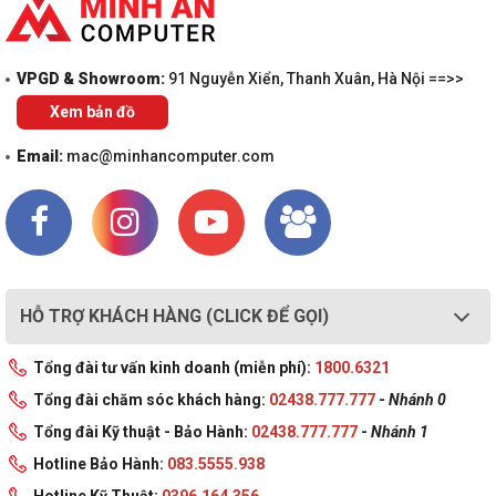
VPGD & Showroom:
91 Nguyễn Xiển, Thanh Xuân, Hà Nội ==>>
Xem bản đồ
Email:
mac@minhancomputer.com
HỖ TRỢ KHÁCH HÀNG (CLICK ĐỂ GỌI)
Tổng đài tư vấn kinh doanh (miễn phí):
1800.6321
Tổng đài chăm sóc khách hàng:
02438.777.777
-
Nhánh 0
Tổng đài Kỹ thuật - Bảo Hành:
02438.777.777
-
Nhánh 1
Hotline Bảo Hành:
083.5555.938