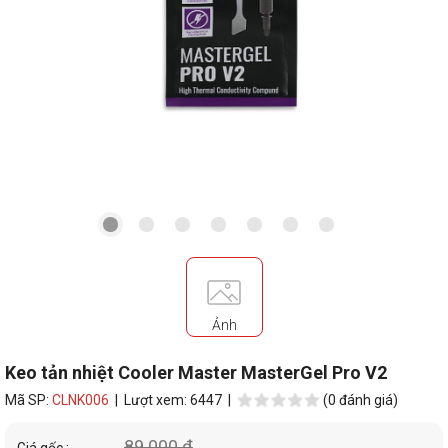
Ảnh
Keo tản nhiệt Cooler Master MasterGel Pro V2
Mã SP:
CLNK006
| Lượt xem: 6447 |
(0 đánh giá)
89.000 đ
Giá gốc :