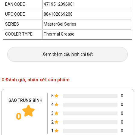
EAN CODE
4719512096901
UPC CODE
884102069208
SERIES
MasterGel Series
COOLER TYPE
Thermal Grease
Xem thêm cấu hình chi tiết
0 Đánh giá, nhận xét sản phẩm
Cooler Master MasterGel Pro V2
có độ dẫn nhiệt cao dành
cho CPU/GPU với chỉ số dẫn nhiệt là 9 W/m.k
5
0
SAO TRUNG BÌNH
4
0
Dễ dàng vệ sinh
0
3
0
2
0
1
0