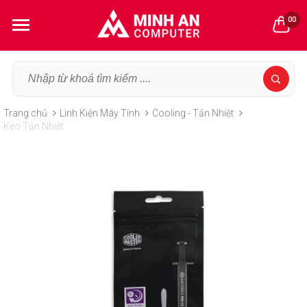
00
Trang chủ
Linh Kiện Máy Tính
Cooling - Tản Nhiệt
Keo Tản Nhiệt