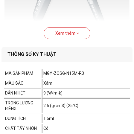
Xem thêm
Hợp chất được cải tiến nhằm mang đến hiệu suất truyền nhiệt từ
THÔNG SỐ KỸ THUẬT
chipset đến mặt đế tản nhiệt trở nên hiệu quả hơn bao giờ hết.
MÃ SẢN PHẨM
MGY-ZOSG-N15M-R3
Độ dẫn nhiệt cao
MÀU SẮC
Xám
DẪN NHIỆT
9 (W/m-k)
TRỌNG LƯỢNG
2.6 (g/cm3) (25°C)
RIÊNG
DUNG TÍCH
1.5ml
CHẤT TẨY NHỜN
Có