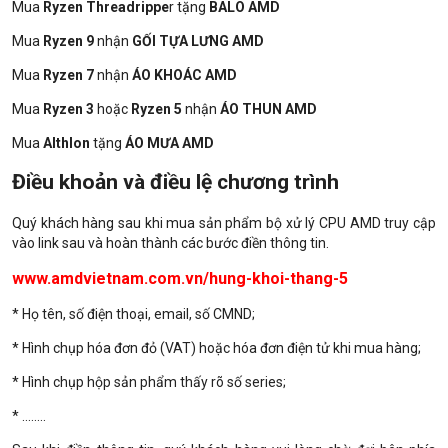
Mua
Ryzen Threadrippe
r tặng
BALO AMD
Mua
Ryzen 9
nhận
GỐI TỰA LƯNG AMD
Mua
Ryzen 7
nhận
ÁO KHOÁC AMD
Mua
Ryzen 3
hoặc
Ryzen 5
nhận
ÁO THUN AMD
Mua
Althlon
tặng
ÁO MƯA AMD
Điều khoản và điều lệ chương trình
Quý khách hàng sau khi mua sản phẩm bộ xử lý CPU AMD truy cập
vào link sau và hoàn thành các bước điền thông tin.
www.amdvietnam.com.vn/hung-khoi-thang-5
* Họ tên, số điện thoại, email, số CMND;
* Hình chụp hóa đơn đỏ (VAT) hoặc hóa đơn điện tử khi mua hàng;
* Hình chụp hộp sản phẩm thấy rõ số series;
* ........