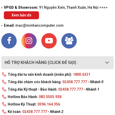
VPGD & Showroom:
91 Nguyễn Xiển, Thanh Xuân, Hà Nội ==>>
Xem bản đồ
Email:
mac@minhancomputer.com
HỖ TRỢ KHÁCH HÀNG (CLICK ĐỂ GỌI)
Tổng đài tư vấn kinh doanh (miễn phí):
1800.6321
Tổng đài chăm sóc khách hàng:
02438.777.777
-
Nhánh 0
Tổng đài Kỹ thuật - Bảo Hành:
02438.777.777
-
Nhánh 1
Hotline Bảo Hành:
083.5555.938
Hotline Kỹ Thuật:
0396.164.356
Kế toán:
02438.777.777
-
Nhánh 2