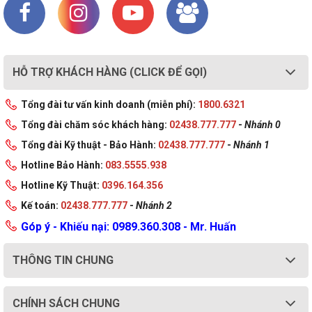
Bàn chơi game E-Dra 
1
2.350.000 đ
EGT1610AR Black
Ghế chơi game 
Corsair TC60 Fabric 
1
4.890.000 đ
White
HỖ TRỢ KHÁCH HÀNG (CLICK ĐỂ GỌI)
Giá treo tai nghe 
Corsair ST100 RGB + 
1
2.349.000 đ
Tổng đài tư vấn kinh doanh (miễn phí):
1800.6321
Sound Card 7.1
Bàn di chuột Corsair 
Tổng đài chăm sóc khách hàng:
02438.777.777
-
Nhánh 0
MM350 Premium 
1
900.000 đ
Tổng đài Kỹ thuật - Bảo Hành:
02438.777.777
-
Nhánh 1
Extended XL
Hotline Bảo Hành:
083.5555.938
đèn led 32 bóng RGB 
nhấp nháy theo nhạc 
2
320.000 đ
Hotline Kỹ Thuật:
0396.164.356
màu trắng có pin, đen
Kế toán:
02438.777.777
-
Nhánh 2
Đèn thông minh 
Nanoleaf Shapes 
Góp ý - Khiếu nại: 0989.360.308 - Mr. Huấn
1
5.790.000 đ
Hexagons - Smarter 
Kit (9 pieces)
THÔNG TIN CHUNG
ĐỒNG HỒ BÁO 
THỨC DEKAD IKEA - 
1
199.000 đ
TRẮNG
CHÍNH SÁCH CHUNG
BẢNG CÀI TREO 