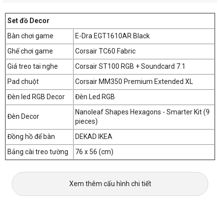
CPU INTEL Core i7 11700F
Mainboard ASUS Rog Strix B560-A Gaming Wifi
Set đồ Decor
RAM Desktop Corsair Dominator Platinum White RGB 16GB
Bàn chơi game
E-Dra EGT1610AR Black
(2x8GB) DDR4 3200MHz
Ổ cứng SSD SAMSUNG 980 500GB NVMe M.2
Ghế chơi game
Corsair TC60 Fabric
VGA GALAX GeForce RTX 3080 TI HOF 12GB GDDR6X White
Nguồn CORSAIR RM Series RM850 - 850W 80 Plus Gold
Giá treo tai nghe
Corsair ST100 RGB + Soundcard 7.1
Vỏ Case CORSAIR 5000D TG White
Pad chuột
Corsair MM350 Premium Extended XL
Tản nhiệt nước AIO Corsair H100i Elite Capellix White
Quạt tản nhiệt case THERMALTAKE Pure Duo 12 ARGB Sync
Đèn led RGB Decor
Đèn Led RGB
Radiator Fan (2 fan pack) White
Nanoleaf Shapes Hexagons - Smarter Kit (9
Màn hình GIGABYTE AORUS FI27Q-X-EK
Đèn Decor
pieces)
Bàn
Đồng hồ để bàn
DEKAD IKEA
Bảng cài treo tường
76 x 56 (cm)
Xem thêm cấu hình chi tiết