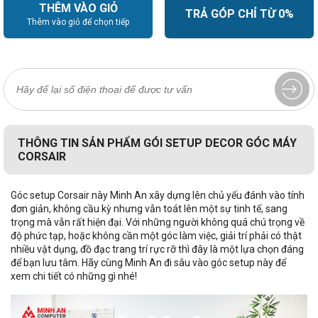
THÊM VÀO GIỎ
TRẢ GÓP CHỈ TỪ 0%
Thêm vào giỏ để chọn tiếp
THÔNG TIN SẢN PHẨM GÓI SETUP DECOR GÓC MÁY
CORSAIR
Góc setup Corsair này Minh An xây dựng lên chủ yếu đánh vào tính
đơn giản, không cầu kỳ nhưng vẫn toát lên một sự tinh tế, sang
trọng mà vẫn rất hiện đại. Với những người không quá chú trọng về
độ phức tạp, hoặc không cần một góc làm việc, giải trí phải có thật
nhiều vật dụng, đồ đạc trang trí rực rỡ thì đây là một lựa chọn đáng
để bạn lưu tâm. Hãy cùng Minh An đi sâu vào góc setup này để
xem chi tiết có những gì nhé!