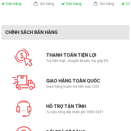
Còn hàng
Giỏ hàng
Còn hàng
Giỏ hàng
Còn
mượt mà, phù hợp với mọi loại sàn, thảm,...Không gây ồn trong quá
trình di chuyển, không gây xước cho sàn nhà của bạn.
Giá đỡ tai nghe
CHÍNH SÁCH BÁN HÀNG
THANH TOÁN TIỆN LỢI
Trả tiền mặt, chuyển khoản, trả góp 0%
GIAO HÀNG TOÀN QUỐC
Giao hàng trước trả tiền sau COD
HỖ TRỢ TẬN TÌNH
Vật dụng này sẽ giúp người dùng để tai nghe được đúng vị trí, bảo
Tư vấn tổng đài miễn phí 1800.6321
quản tai nghe tốt hơn, vừa giúp góc làm việc được gọn gàng hơn, lại
vừa tăng thêm tính thẩm mỹ cho góc setup. Vì đây là góc setup
mang concept chủ đạo là về Corsair nên Corsair ST100 RGB +