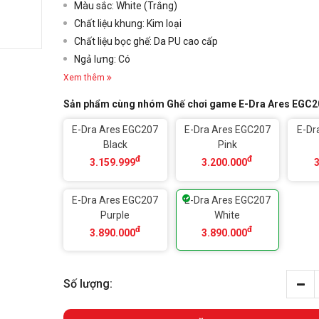
Màu sắc: White (Trắng)
Chất liệu khung: Kim loại
Chất liệu bọc ghế: Da PU cao cấp
Ngả lưng: Có
Xem thêm
Sản phẩm cùng nhóm Ghế chơi game E-Dra Ares EGC2
E-Dra Ares EGC207
E-Dra Ares EGC207
E-Dr
Black
Pink
đ
đ
3.159.999
3.200.000
E-Dra Ares EGC207
E-Dra Ares EGC207
Purple
White
đ
đ
3.890.000
3.890.000
Số lượng: