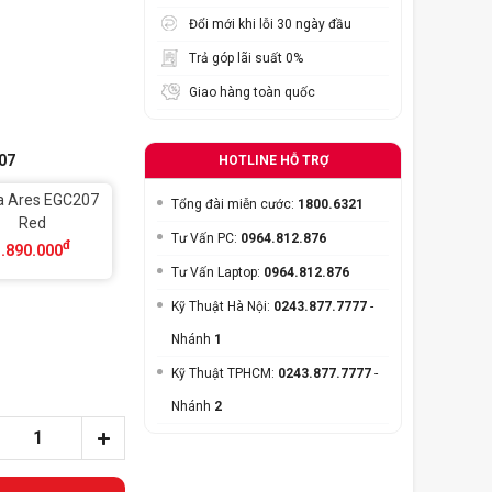
Đổi mới khi lỗi 30 ngày đầu
Trả góp lãi suất 0%
Giao hàng toàn quốc
07
HOTLINE HỖ TRỢ
a Ares EGC207
Tổng đài miễn cước:
1800.6321
Red
Tư Vấn PC:
0964.812.876
đ
3.890.000
Tư Vấn Laptop:
0964.812.876
Kỹ Thuật Hà Nội:
0243.877.7777
-
Nhánh
1
Kỹ Thuật TPHCM:
0243.877.7777
-
Nhánh
2