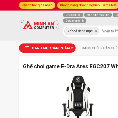
Khách hàng cá nhân
Khách hàng doanh nghiệp, Game Net
Ghế gaming
Màn hình máy tính
L
Card màn hình
Tất cả danh mục
DANH MỤC SẢN PHẨM
TRANG CHỦ
BÀN GHẾ
Ghế chơi game E-Dra Ares EGC207 Wh