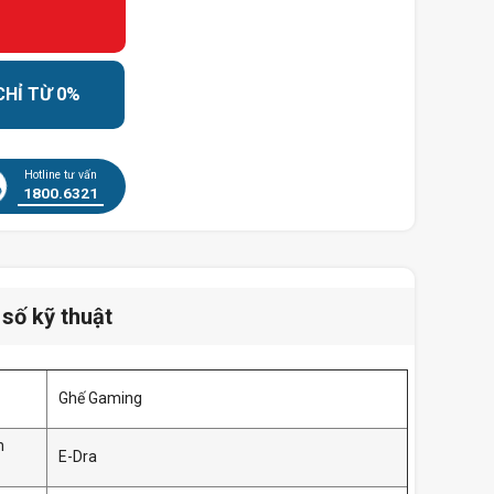
CHỈ TỪ 0%
Hotline tư vấn
1800.6321
số kỹ thuật
Ghế Gaming
n
E-Dra