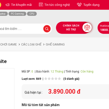
Tin khuyến mãi
Tin tức công nghệ
Tuyển dụng
aptop
PC Gaming
CPU
CHÍNH SÁCH
Hotlin
1800
HỖ TRỢ
 CHƠI GAME
CÁC LOẠI GHẾ
GHẾ GAMING
ite
Mã SP:
0
| Bảo hành:
12 Tháng
| Tình trạng:
Còn hàng
Lượt xem: 849 |
(0 đánh giá)
3.890.000 đ
Giá hiện tại :
Mô tả tóm tắt sản phẩm