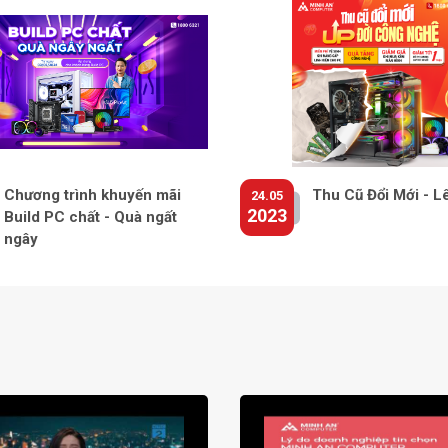
Chương trình khuyến mãi
Thu Cũ Đổi Mới - L
24.05
2023
Build PC chất - Quà ngất
ngây
iêng của kê tay, tạo nên sự thoải mái tối đa