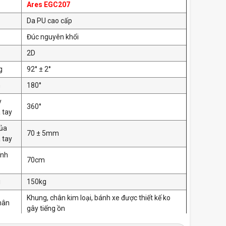
Ares EGC207
Da PU cao cấp
Đúc nguyên khổi
2D
g
92° ± 2°
m
180°
y
360°
 tay
của
70 ± 5mm
 tay
ính
70cm
i
150kg
Khung, chân kim loại, bánh xe được thiết kế ko
hân
gây tiếng ồn
ớc
86x70x33 cm