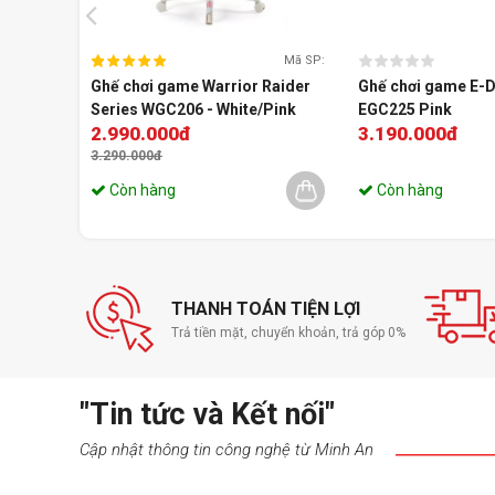
Ghế chơi game
này có chất liệu Da PU cao cấp với đ
nhất và độ bền cao. Da PU dễ dàng vệ sinh khá thoán
sạch sẽ.
Mã SP:
Ghế chơi game Warrior Raider
Ghế chơi game E-
Kê Tay 2D
Series WGC206 - White/Pink
EGC225 Pink
2.990.000đ
3.190.000đ
3.290.000đ
Còn hàng
Còn hàng
THANH TOÁN TIỆN LỢI
Trả tiền mặt, chuyển khoản, trả góp 0%
"Tin tức và Kết nối"
Cập nhật thông tin công nghệ từ Minh An