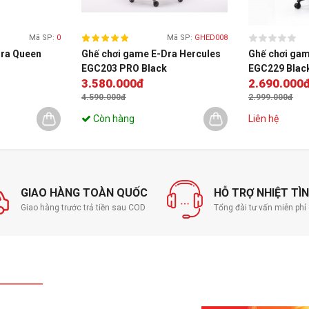
ệm mút cao cấp giúp tư thế ngồi được thoải mái
g khí và bám mồ hôi, giúp bạn duy trì ghế luôn
Mã SP:
0
Mã SP:
GHED008
Dra Queen
Ghế chơi game E-Dra Hercules
Ghế chơi gam
EGC203 PRO Black
EGC229 Blac
3.580.000đ
2.690.000
4.590.000đ
2.999.000đ
Còn hàng
Liên hệ
GIAO HÀNG TOÀN QUỐC
HỖ TRỢ NHIỆT TÌ
Giao hàng trước trả tiền sau COD
Tổng đài tư vấn miễn ph