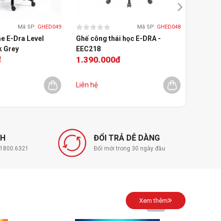
Mã SP:
GHED049
Mã SP:
GHED048
e E-Dra Level
Ghế công thái học E-DRA -
Ghế chơ
k Grey
EEC218
RUSH Ga
đ
1.390.000đ
6.699
Gray/C
Liên hệ
Liên hệ
NH
ĐỔI TRẢ DỄ DÀNG
í 1800.6321
Đổi mới trong 30 ngày đầu
Xem thêm