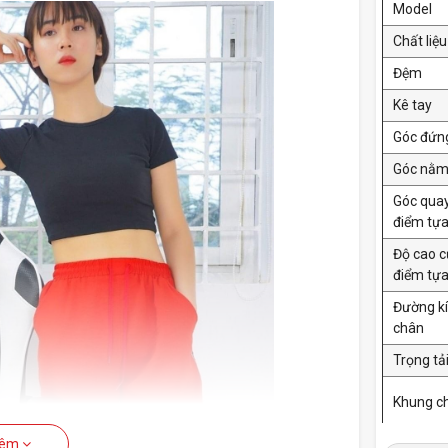
Model
Chất liệu
Đệm
Kê tay
Góc đứn
Góc nằ
Góc qua
điểm tựa
Độ cao 
điểm tựa
Đường k
chân
Trọng tả
Khung c
hêm
Kích thư