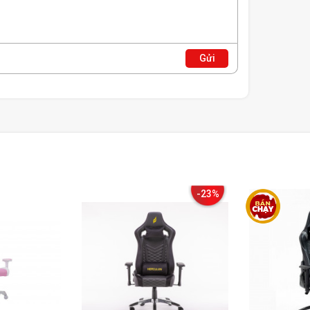
Gửi
-23%