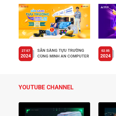
SẴN SÀNG TỰU TRƯỜNG
27.07
02.05
2024
2024
CÙNG MINH AN COMPUTER
Kê tay 2D cho phép bạn điều chỉnh độ cao và góc ngh
trong suốt quá trình chơi game.
Góc Đứng và Nằm Điều Chỉnh Linh Hoạt
YOUTUBE CHANNEL