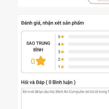
Đánh giá, nhận xét sản phẩm
5
SAO TRUNG
4
BÌNH
3
0
2
1
Hỏi và Đáp ( 0 Bình luận )
Ghế E-Dra Ares EGC207 White
mang vẻ ngoại hình 
chơi game của bạn. Thiết kế trắng thanh lịch này thíc
biệt với kích thước 86x70x33 cm, ghế này phù hợp v
Chất liệu Da PU Cao Cấp và Đệm Đúc Nguyên Kh