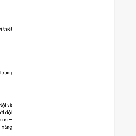
 thiết
 lượng
Nội và
ới đội
ming –
u năng