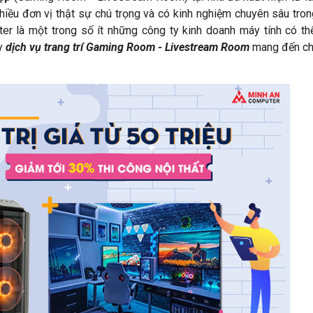
nhiều đơn vị thật sự chú trọng và có kinh nghiệm chuyên sâu tron
er là một trong số ít những công ty kinh doanh máy tính có th
ậy
dịch vụ trang trí Gaming Room - Livestream Room
mang đến ch
Chương trình khuyến mãi Tháng
a game Black Myth:
Rực Lửa - Sale Thả Cửa
ắm card đồ họa NVIDIA