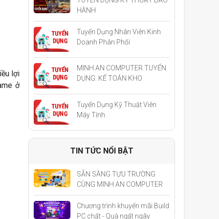
HÀNH
Tuyển Dụng Nhân Viên Kinh
Doanh Phân Phối
MINH AN COMPUTER TUYỂN
ều lợi
DỤNG: KẾ TOÁN KHO
game ở
Tuyển Dụng Kỹ Thuật Viên
Máy Tính
TIN TỨC NỔI BẬT
SẴN SÀNG TỰU TRƯỜNG
CÙNG MINH AN COMPUTER
Chương trình khuyến mãi Build
PC chất - Quà ngất ngây