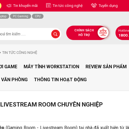
Tin khuyến mãi
Tin tức công nghệ
Tuyển dụng
aptop
PC Gaming
CPU
CHÍNH SÁCH
Hotlin
1800
HỖ TRỢ
TIN TỨC CÔNG NGHỆ
ƠI GAME
MÁY TÍNH WORKSTATION
REVIEW SẢN PHẨM
 VĂN PHÒNG
THÔNG TIN HOẠT ĐỘNG
- LIVESTREAM ROOM CHUYÊN NGHIỆP
ệp
(Gaming Room - Livestream Room) tại nhà đã xuất hiện từ lâ