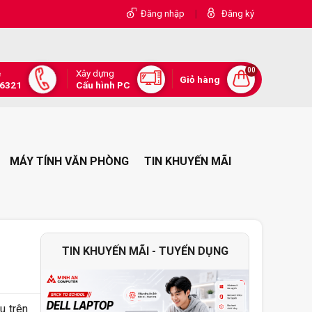
|
Đăng nhập
Đăng ký
00
Xây dựng
e
Giỏ hàng
.6321
Cấu hình PC
MÁY TÍNH VĂN PHÒNG
TIN KHUYẾN MÃI
TIN KHUYẾN MÃI - TUYỂN DỤNG
u trên