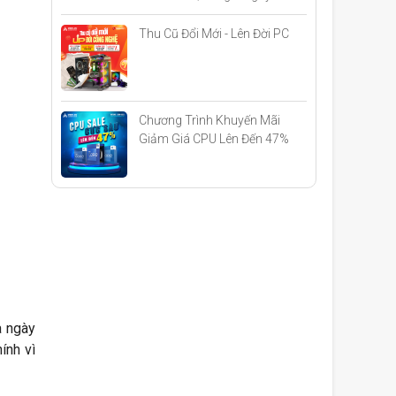
Thu Cũ Đổi Mới - Lên Đời PC
Chương Trình Khuyến Mãi
Giảm Giá CPU Lên Đến 47%
Khi Build PC
à ngày
ính vì