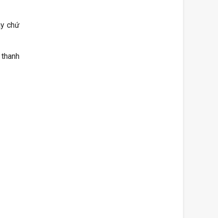
ày chứ
 thanh