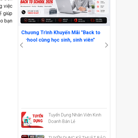
g việc
ể giúp
o bạn
 7
Chương Trình Khuyến Mãi "Back to
School cùng học sinh, sinh viên"
OWN YOU
VẬT AMD
CRIMSON
Tuyển Dụng Nhân Viên Kinh
Doanh Bán Lẻ
TUYỂN DỤNG KỸ THUẬT BẢO