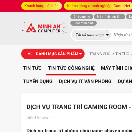
Khách hàng cá nhân
Khách hàng doanh nghiệp, Game Net
Ghế gaming
Màn hình máy tính
L
Card màn hình
Tất cả danh mục
DANH MỤC SẢN PHẨM
TRANG CHỦ
TIN TỨC
TIN TỨC
TIN TỨC CÔNG NGHỆ
MÁY TÍNH CH
TUYỂN DỤNG
DỊCH VỤ IT VĂN PHÒNG
DỰ ÁN
DỊCH VỤ TRANG TRÍ GAMING ROOM 
6620 Views
-
Dịch vụ trang trí phòng chơi game chuyên nghi