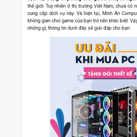
thế giới. Tuy nhiên ở thị trường Việt Nam, chưa có 
cung cấp dịch vụ này. Và hiện tại, Minh An Comput
không gian chơi game của bạn trở nên khác biệt. V
những gì, thông tin dưới đây sẽ giải đáp cho bạn.
SẴN SÀNG TỰU TRƯỜNG CÙNG MINH
Nhận ngay tự
AN COMPUTER
Wukong khi s