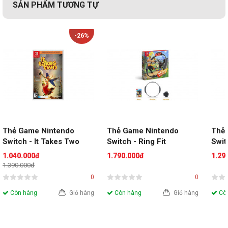
SẢN PHẨM TƯƠNG TỰ
-26%
Thẻ Game Nintendo 
Thẻ Game Nintendo 
Thẻ 
Switch - It Takes Two
Switch - Ring Fit 
Swit
Adventure
1.040.000đ
1.790.000đ
1.29
1.390.000đ
0
0
Còn hàng
Giỏ hàng
Còn hàng
Giỏ hàng
Còn