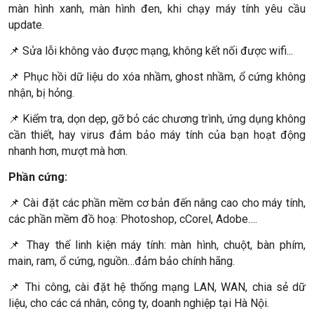
màn hình xanh, màn hình đen, khi chạy máy tính yêu cầu
update.
📌 Sửa lỗi không vào được mạng, không kết nối được wifi...
📌 Phục hồi dữ liệu do xóa nhầm, ghost nhầm, ổ cứng không
nhận, bị hỏng.
📌 Kiểm tra, dọn dẹp, gỡ bỏ các chương trình, ứng dụng không
cần thiết, hay virus đảm bảo máy tính của bạn hoạt động
nhanh hơn, mượt mà hơn.
Phần cứng:
📌 Cài đặt các phần mềm cơ bản đến nâng cao cho máy tính,
các phần mềm đồ hoạ: Photoshop, cCorel, Adobe….
📌 Thay thế linh kiện máy tính: màn hình, chuột, bàn phím,
main, ram, ổ cứng, nguồn…đảm bảo chính hãng.
📌 Thi công, cài đặt hệ thống mạng LAN, WAN, chia sẻ dữ
liệu, cho các cá nhân, công ty, doanh nghiệp tại Hà Nội.