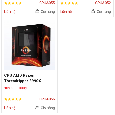
144MB Cache, 280W) -
73MB Cache, 280W) -
CPUA055
CPUA052
Socket AMD sWRX80
Socket AMD sWRX80
Liên hệ
Giỏ hàng
Liên hệ
Giỏ hàng
CPU AMD Ryzen
Threadripper 3990X
(2.9GHz turno up to
102.500.000đ
4.3GHz, 64 nhân 128 luồng,
292MB Cache, 280W) -
CPUA056
Socket AMD sTRX4
Liên hệ
Giỏ hàng