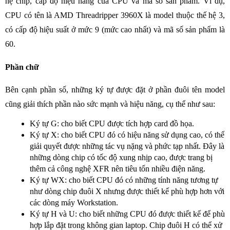
hệ chip, cấp độ hiệu năng của CPU và mã số sản phẩm. Ví dụ,
CPU có tên là AMD Threadripper 3960X là model thuộc thế hệ 3,
có cấp độ hiệu suất ở mức 9 (mức cao nhất) và mã số sản phẩm là
60.
Phần chữ
Bên cạnh phần số, những ký tự được đặt ở phần đuôi tên model
cũng giải thích phần nào sức mạnh và hiệu năng, cụ thể như sau:
Ký tự G: cho biết CPU được tích hợp card đồ họa.
Ký tự X: cho biết CPU đó có hiệu năng sử dụng cao, có thể
giải quyết được những tác vụ nặng và phức tạp nhất. Đây là
những dòng chip có tốc độ xung nhịp cao, được trang bị
thêm cả công nghệ XFR nên tiêu tốn nhiều điện năng.
Ký tự WX: cho biết CPU đó có những tính năng tương tự
như dòng chip đuôi X nhưng được thiết kế phù hợp hơn với
các dòng máy Workstation.
Ký tự H và U: cho biết những CPU đó được thiết kế để phù
hợp lắp đặt trong không gian laptop. Chip đuôi H có thể xử