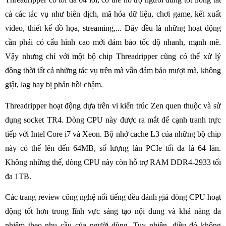
cả các tác vụ như biên dịch, mã hóa dữ liệu, chơi game, kết xuất
video, thiết kế đồ họa, streaming,... Đây đều là những hoạt động
cần phải có cấu hình cao mới đảm bảo tốc độ nhanh, mạnh mẽ.
Vậy nhưng chỉ với một bộ chip Threadripper cũng có thể xử lý
đồng thời tất cả những tác vụ trên mà vẫn đảm bảo mượt mà, không
giật, lag hay bị phản hồi chậm.
Threadripper hoạt động dựa trên vi kiến trúc Zen quen thuộc và sử
dụng socket TR4. Dòng CPU này được ra mắt để cạnh tranh trực
tiếp với Intel Core i7 và Xeon. Bộ nhớ cache L3 của những bộ chip
này có thể lên đến 64MB, số lượng làn PCIe tối đa là 64 làn.
Không những thế, dòng CPU này còn hỗ trợ RAM DDR4-2933 tối
đa 1TB.
Các trang review công nghệ nổi tiếng đều đánh giá dòng CPU hoạt
động tốt hơn trong lĩnh vực sáng tạo nội dung và khả năng đa
nhiệm theo nhu cầu của người dùng. Tuy nhiên, điều đó không