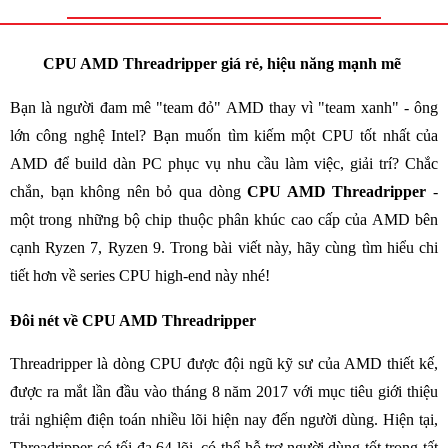
CPU AMD Threadripper giá rẻ, hiệu năng mạnh mẽ
Bạn là người đam mê "team đỏ" AMD thay vì "team xanh" - ông
lớn công nghệ Intel? Bạn muốn tìm kiếm một CPU tốt nhất của
AMD để build dàn PC phục vụ nhu cầu làm việc, giải trí? Chắc
chắn, bạn không nên bỏ qua dòng
CPU AMD Threadripper
-
một trong những bộ chip thuộc phân khúc cao cấp của AMD bên
cạnh Ryzen 7, Ryzen 9. Trong bài viết này, hãy cùng tìm hiểu chi
tiết hơn về series CPU high-end này nhé!
Đôi nét về CPU AMD Threadripper
Threadripper là dòng CPU được đội ngũ kỹ sư của AMD thiết kế,
được ra mắt lần đầu vào tháng 8 năm 2017 với mục tiêu giới thiệu
trải nghiệm điện toán nhiều lõi hiện nay đến người dùng. Hiện tại,
Threadripper có tối đa 64 lõi, có thể hỗ trợ người dùng tốt trong tất