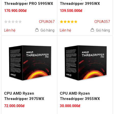
Threadripper PRO 5995WX
Threadripper 3995WX
(64 nhân / 128 luồng | 2.7
(2.7GHz turno up to
170.900.000đ
139.500.000đ
GHz Boost 4.5 GHz |
4.2GHz, 64 nhân 128 luồng,
256MB L3 Cache | Socket
288MB Cache, 280W) -
CPUA067
CPUA057
sWRX8)
Socket AMD sWRX80
Liên hệ
Giỏ hàng
Liên hệ
Giỏ hàng
CPU AMD Ryzen
CPU AMD Ryzen
Threadripper 3975WX
Threadripper 3955WX
(3.9GHz turno up to
(3.9GHz turno up to
72.000.000đ
30.000.000đ
4.3GHz, 32 nhân 64 luồng,
4.3GHz, 16 nhân 32 luồng,