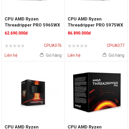
CPU AMD Ryzen
CPU AMD Ryzen
Threadripper PRO 5965WX
Threadripper PRO 5975WX
(24 nhân / 48 luồng | 3.8
(32 nhân / 64 luồng | 3.6
62.690.000đ
86.890.000đ
GHz Boost 4.5 GHz |
GHz Boost 4.5 GHz |
128MB L3 Cache | Socket
128MB L3 Cache | Socket
CPUA076
CPUA077
sWRX8)
sWRX8)
Liên hệ
Giỏ hàng
Liên hệ
Giỏ hàng
CPU AMD Ryzen
CPU AMD Ryzen