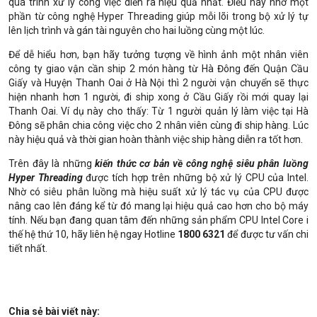
quá trình xử lý công việc diễn ra hiệu quả nhất. Điều này nhờ một
phần từ công nghệ Hyper Threading giúp mỗi lõi trong bộ xử lý tự
lên lịch trình và gán tài nguyên cho hai luồng cùng một lúc.
Để dễ hiểu hơn, bạn hãy tưởng tượng về hình ảnh một nhân viên
công ty giao vận cần ship 2 món hàng từ Hà Đông đến Quận Cầu
Giấy và Huyện Thanh Oai ở Hà Nội thì 2 người vận chuyển sẽ thực
hiện nhanh hơn 1 người, đi ship xong ở Cầu Giấy rồi mới quay lại
Thanh Oai. Ví dụ này cho thấy: Từ 1 người quản lý làm việc tại Hà
Đông sẽ phân chia công việc cho 2 nhân viên cùng đi ship hàng. Lúc
này hiệu quả và thời gian hoàn thành việc ship hàng diễn ra tốt hơn.
Trên đây là những
kiến thức cơ bản về công nghệ siêu phân luồng
Hyper Threading
được tích hợp trên những bộ xử lý CPU của Intel.
Nhờ có siêu phân luồng mà hiệu suất xử lý tác vụ của CPU được
nâng cao lên đáng kể từ đó mang lại hiệu quả cao hơn cho bộ máy
tính. Nếu bạn đang quan tâm đến những sản phẩm CPU Intel Core i
thế hệ thứ 10, hãy liên hệ ngay Hotline
1800 6321
để được tư vấn chi
tiết nhất.
Chia sẻ bài viết này: