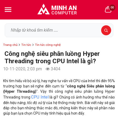
00
Trang chủ
Tin tức
Tin tức công nghệ
Công nghệ siêu phân luồng Hyper
Threading trong CPU Intel là gì?
10-11-2020, 2:03 pm
3404
Khi tìm hiểu về bộ xử lý, hay nghe tư vấn về CPU của Intel thì đến 95%
trường hợp bạn sẽ nghe đến cụm từ "
công nghệ Siêu phân luồng
(Hyper Threading)
". Vậy thì công nghệ siêu phân luồng Hyper
CPU Intel
Threading trong
là gì? Chúng có ảnh hưởng như thế nào
đến
hiệu năng
,
tốc độ xử lý
của hệ thống máy tính. Bài viết này sẽ giải
đáp cho bạn những thắc mắc đó, những kiến thức này sẽ phần nào
giúp bạn lựa chọn CPU máy tính hiệu quả hơn đấy.