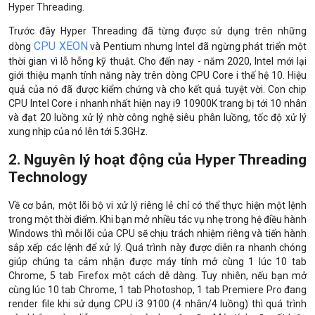
Hyper Threading.
Trước đây Hyper Threading đã từng được sử dụng trên những
CPU XEON
dòng
và Pentium nhưng Intel đã ngừng phát triển một
thời gian vì lỗ hỗng kỹ thuật. Cho đến nay - năm 2020, Intel mới lại
giới thiệu mạnh tính năng này trên dòng CPU Core i thế hệ 10. Hiệu
quả của nó đã được kiểm chứng và cho kết quả tuyệt vời. Con chip
CPU Intel Core i nhanh nhất hiện nay i9 10900K trang bị tới 10 nhân
và đạt 20 luồng xử lý nhờ công nghệ siêu phân luồng, tốc độ xử lý
xung nhịp của nó lên tới 5.3GHz.
2. Nguyên lý hoạt động của Hyper Threading
Technology
Về cơ bản, một lõi bộ vi xử lý riêng lẻ chỉ có thể thực hiện một lệnh
trong một thời điểm. Khi bạn mở nhiều tác vụ nhẹ trong hệ điều hành
Windows thì mỗi lõi của CPU sẽ chịu trách nhiệm riêng và tiến hành
sắp xếp các lệnh để xử lý. Quá trình này được diễn ra nhanh chóng
giúp chúng ta cảm nhận được máy tính mở cùng 1 lúc 10 tab
Chrome, 5 tab Firefox một cách dễ dàng. Tuy nhiên, nếu bạn mở
cùng lúc 10 tab Chrome, 1 tab Photoshop, 1 tab Premiere Pro đang
render file khi sử dụng CPU i3 9100 (4 nhân/4 luồng) thì quá trình