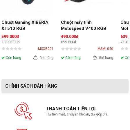
Chuột Gaming XIBERIA 
Chuột máy tính 
Chuộ
XT510 RGB
Motospeed V400 RGB
Moto
True
599.000đ
490.000đ
639.
1.899.000đ
699.000đ
710.
MSXB001
MSML040
Còn hàng
Giỏ hàng
Còn hàng
Giỏ hàng
Còn
CHÍNH SÁCH BÁN HÀNG
THANH TOÁN TIỆN LỢI
Trả tiền mặt, chuyển khoản, trả góp 0%