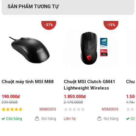
SẢN PHẨM TƯƠNG TỰ
-37%
-15%
Chuột máy tính MSI M88
Chuột MSI Clutch GM41 
Chuộ
Lightweight Wireless
190.000đ
1.850.000đ
1.50
299.000đ
2.175.000đ
1.764
MSMS003
MSMS005
Còn hàng
Giỏ hàng
Liên hệ
Giỏ hàng
Còn