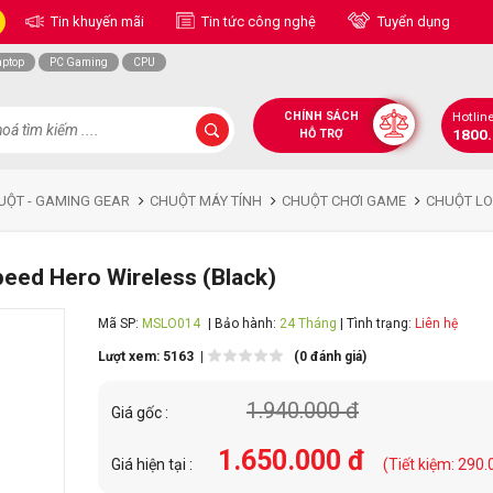
Tin khuyến mãi
Tin tức công nghệ
Tuyển dụng
aptop
PC Gaming
CPU
CHÍNH SÁCH
Hotlin
1800
HỖ TRỢ
UỘT - GAMING GEAR
CHUỘT MÁY TÍNH
CHUỘT CHƠI GAME
CHUỘT LO
peed Hero Wireless (Black)
Mã SP:
MSLO014
| Bảo hành:
24 Tháng
| Tình trạng:
Liên hệ
Lượt xem: 5163 |
(0 đánh giá)
1.940.000 đ
Giá gốc :
1.650.000 đ
Giá hiện tại :
(Tiết kiệm: 290.