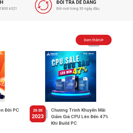
NH
ĐỔI TRẢ DỄ DÀNG
í 1800.6321
Đổi mới trong 30 ngày đầu
Xem thêm
ên Đời PC
Chương Trình Khuyến Mãi
20.05
2023
Giảm Giá CPU Lên Đến 47%
Khi Build PC