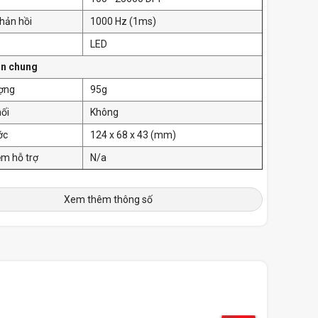
hản hồi
1000 Hz (1ms)
LED
in chung
ượng
95g
nối
Không
ớc
124 x 68 x 43 (mm)
m hỗ trợ
N/a
Xem thêm thông số