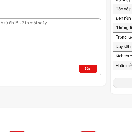
Tần số p
Đèn nền
Thông t
Trọng l
Dây kết 
Kích thư
Phần mề
Gửi