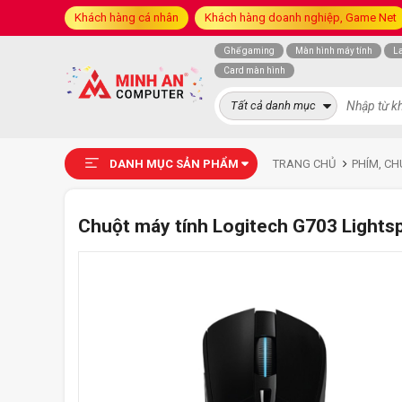
Khách hàng cá nhân
Khách hàng doanh nghiệp, Game Net
Ghế gaming
Màn hình máy tính
L
Card màn hình
Tất cả danh mục
DANH MỤC SẢN PHẨM
TRANG CHỦ
PHÍM, CH
Chuột máy tính Logitech G703 Lights