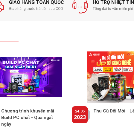
GIAO HÀNG TOÀN QUỐC
HỖ TRỢ NHIỆT TÌ
Giao hàng trước trả tiền sau COD
Tổng đài tư vấn miễn ph
Chương trình khuyến mãi
Thu Cũ Đổi Mới - L
24.05
2023
Build PC chất - Quà ngất
ngây