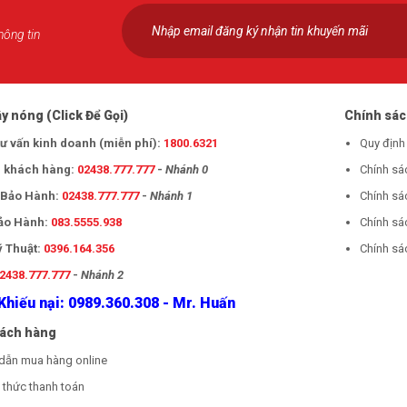
hông tin
y nóng (Click Để Gọi)
Chính sá
tư vấn kinh doanh (miễn phí):
1800.6321
Quy định
 khách hàng:
02438.777.777
-
Nhánh 0
Chính sá
- Bảo Hành:
02438.777.777
-
Nhánh 1
Chính sá
Bảo Hành:
083.5555.938
Chính sá
ỹ Thuật:
0396.164.356
Chính sác
2438.777.777
-
Nhánh 2
Khiếu nại: 0989.360.308 - Mr. Huấn
hách hàng
dẫn mua hàng online
thức thanh toán