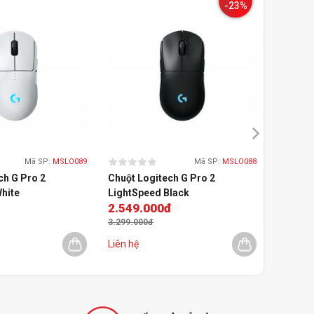
-23%
Mã SP:
MSLO089
Mã SP:
MSLO088
ch G Pro 2
Chuột Logitech G Pro 2
Chuột L
hite
LightSpeed Black
Superli
2.549.000đ
3.099
3.299.000đ
3.899.00
Liên hệ
Còn 