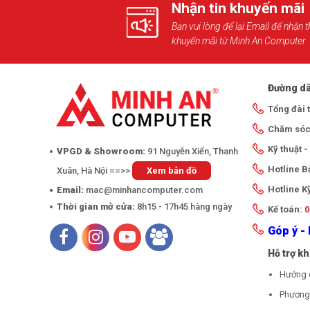
Nhận tin khuyến mãi
Bạn vui lòng để lại Email để nhận t
khuyến mãi từ Minh An Computer
Đường dâ
Tổng đài 
Chăm sóc
Kỹ thuật 
VPGD & Showroom:
91 Nguyễn Xiển, Thanh
Hotline 
Xuân, Hà Nội ==>>
Xem bản đồ
Hotline K
Email:
mac@minhancomputer.com
Thời gian mở cửa:
8h15 - 17h45 hàng ngày
Kế toán:
0
Góp ý - 
Hỗ trợ k
Hướng 
Phương 