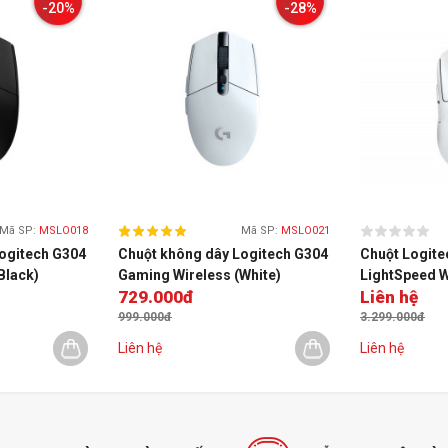
-20%
-28%
Mã SP:
MSLO018
Mã SP:
MSLO021
ogitech G304
Chuột không dây Logitech G304
Chuột Logite
Black)
Gaming Wireless (White)
LightSpeed W
729.000đ
Liên hệ
999.000đ
3.299.000đ
Liên hệ
Liên hệ