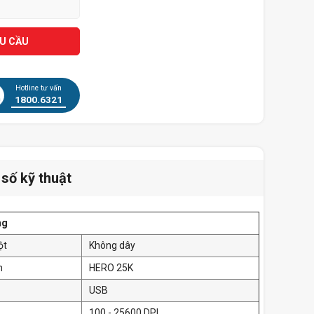
ÊU CẦU
Hotline tư vấn
1800.6321
số kỹ thuật
ng
ột
Không dây
n
HERO 25K
USB
100 - 25600 DPI