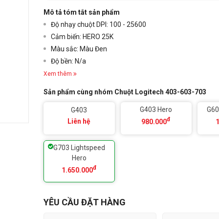
Mô tả tóm tắt sản phẩm
Độ nhạy chuột DPI:
100 - 25600
Cảm biến:
HERO 25K
Màu sắc: Màu Đen
Độ bền: N/a
Xem thêm
Sản phẩm cùng nhóm Chuột Logitech 403-603-703
G403 Hero
G60
G403
đ
Liên hệ
980.000
G703 Lightspeed
Hero
đ
1.650.000
YÊU CẦU ĐẶT HÀNG