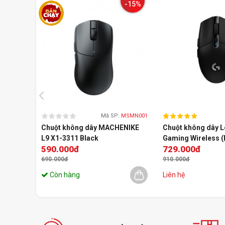
-15%
Mã SP:
MSMN001
Chuột không dây MACHENIKE
Chuột không dây L
L9 X1-3311 Black
Gaming Wireless (
590.000đ
729.000đ
690.000đ
910.000đ
Còn hàng
Liên hệ