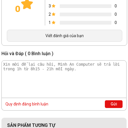
0
3
0
2
0
1
0
Viết đánh giá của bạn
Chuột máy tính Logitech G502X RGB Plus Lightspeed sở
hữu cảm biến chơi game tiên tiến nhất của chúng tôi đạt
Hỏi và Đáp ( 0 Bình luận )
được độ chính xác đến từng micromet với khả năng làm
mịn, lọc và tăng tốc. Với tính năng theo dõi ưu việt và tiêu
thụ năng lượng thông minh, HERO 25K đem lại hiệu suất,
độ chính xác và mức tiết kiệm điện vô song.
Nút DPI tùy chỉnh
Quy định đăng bình luận
Gửi
SẢN PHẨM TƯƠNG TỰ