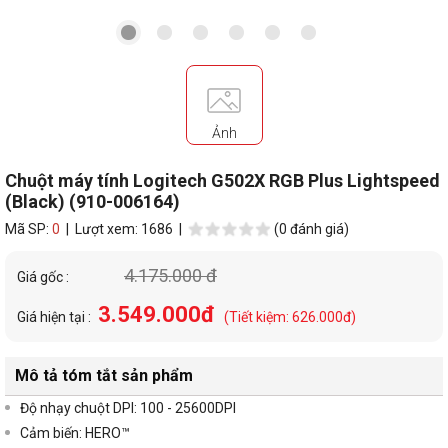
Ảnh
Chuột máy tính Logitech G502X RGB Plus Lightspeed
(Black) (910-006164)
Mã SP:
0
| Lượt xem: 1686 |
(0 đánh giá)
4.175.000 đ
Giá gốc :
3.549.000đ
Giá hiện tại :
(Tiết kiệm: 626.000đ)
Mô tả tóm tắt sản phẩm
Độ nhạy chuột DPI: 1
00 - 25600DPI
Cảm biến:
HERO
™