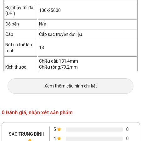
Độ nhạy tối đa
100-25600
(DPI)
Lightspeed không dây chính xác
Độ bền
N/a
Cáp
Cáp sạc truyền dữ liệu
Nút có thể lập
13
trình
Chiều dài: 131.4mm
Kích thước
Chiều rộng:79.2mm
Chiều cao: 41.1mm
Chuột máy tính Logitech G502X RGB Plus Lightspeed đạt
Trọng lượng
106 g
được tốc độ phản hồi nhanh hơn 68% so với thế hệ trước.
Xem thêm cấu hình chi tiết
Với hiệu suất đáng kinh ngạc của công nghệ
Phần mềm hỗ
G hub
LIGHTSPEED, G502 X PLUS cũng đạt được mức thời
trợ
lượng pin lên tới 130 giờ khi tắt RGB và 37 giờ khi RGB
được đặt thành luôn bật.
0 Đánh giá, nhận xét sản phẩm
5
0
SAO TRUNG BÌNH
Cảm biến HERO 25K tiên tiến
4
0