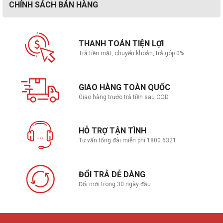
cuộn chính xác hơn. Nghiêng sang trái và phải để có hai
CHÍNH SÁCH BÁN HÀNG
nút điều khiển bổ sung, hoàn toàn có thể lập trình.
THANH TOÁN TIỆN LỢI
Tương thích với POWERPLAY
Trả tiền mặt, chuyển khoản, trả góp 0%
GIAO HÀNG TOÀN QUỐC
Giao hàng trước trả tiền sau COD
HỖ TRỢ TẬN TÌNH
Luôn sạc G502 X PLUS, cả khi nghỉ ngơi và khi chơi, với
Tư vấn tổng đài miễn phí 1800.6321
giải pháp sạc không dây độc đáo của chúng tôi.
POWERPLAY giúp cho việc hết pin trở thành quá khứ.
Không bao giờ phải lo lắng về việc sạc lại pin lần nữa.
ĐỔI TRẢ DỄ DÀNG
Đổi mới trong 30 ngày đầu