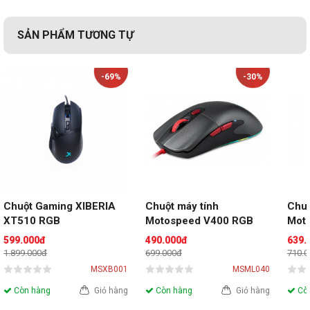
SẢN PHẨM TƯƠNG TỰ
-69%
-30%
Chuột Gaming XIBERIA 
Chuột máy tính 
Chuộ
XT510 RGB
Motospeed V400 RGB
Moto
True
599.000đ
490.000đ
639.
1.899.000đ
699.000đ
710.
MSXB001
MSML040
Còn hàng
Giỏ hàng
Còn hàng
Giỏ hàng
Còn