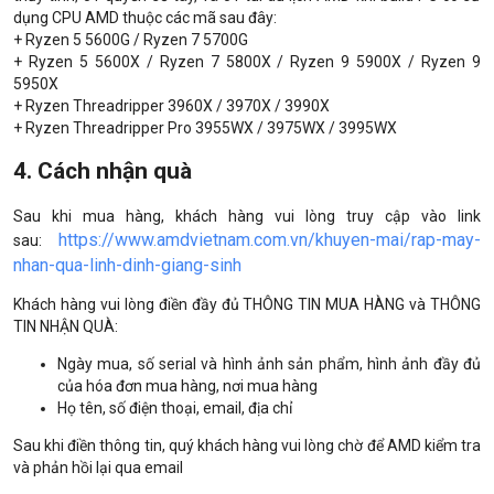
dụng CPU AMD thuộc các mã sau đây:
+ Ryzen 5 5600G / Ryzen 7 5700G
+ Ryzen 5 5600X / Ryzen 7 5800X / Ryzen 9 5900X / Ryzen 9
5950X
+ Ryzen Threadripper 3960X / 3970X / 3990X
+ Ryzen Threadripper Pro 3955WX / 3975WX / 3995WX
4. Cách nhận quà
Sau khi mua hàng, khách hàng vui lòng truy cập vào link
https://www.amdvietnam.com.vn/khuyen-mai/rap-may-
sau:
nhan-qua-linh-dinh-giang-sinh
Khách hàng vui lòng điền đầy đủ THÔNG TIN MUA HÀNG và THÔNG
TIN NHẬN QUÀ:
Ngày mua, số serial và hình ảnh sản phẩm, hình ảnh đầy đủ
của hóa đơn mua hàng, nơi mua hàng
Họ tên, số điện thoại, email, địa chỉ
Sau khi điền thông tin, quý khách hàng vui lòng chờ để AMD kiểm tra
và phản hồi lại qua email