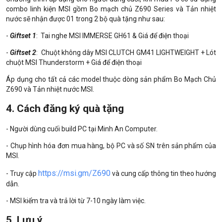
combo linh kiện MSI gồm Bo mạch chủ Z690 Series và Tản nhiệt
nước sẽ nhận được 01 trong 2 bộ quà tặng như sau:
-
Giftset 1
: Tai nghe MSI IMMERSE GH61 & Giá để điện thoại
-
Giftset 2
: Chuột không dây MSI CLUTCH GM41 LIGHTWEIGHT + Lót
chuột MSI Thunderstorm + Giá để điện thoại
Áp dụng cho tất cả các model thuộc dòng sản phẩm Bo Mạch Chủ
Z690 và Tản nhiệt nước MSI.
4. Cách đăng ký quà tặng
- Người dùng cuối build PC tại Minh An Computer.
- Chụp hình hóa đơn mua hàng, bộ PC và số SN trên sản phẩm của
MSI.
https://msi.gm/Z690
- Truy cập
và cung cấp thông tin theo hướng
dẫn.
- MSI kiểm tra và trả lời từ 7-10 ngày làm việc.
5. Lưu ý