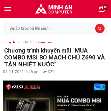
00
Trang chủ
Tin tức
Tin khuyến mãi
Chương trình khuyến mãi "MUA
COMBO MSI BO MẠCH CHỦ Z690 VÀ
TẢN NHIỆT NƯỚC"
04-11-2021, 5:26 pm
329