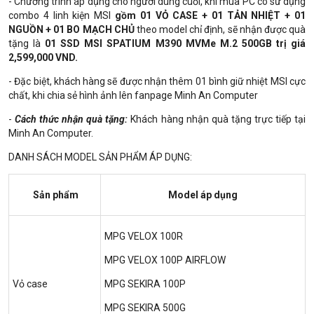
- Chương trình áp dụng cho người dùng cuối, khi mua PC có sử dụng
combo 4 linh kiện MSI
gồm 01 VỎ CASE + 01 TẢN NHIỆT + 01
NGUỒN + 01 BO MẠCH CHỦ
theo model chỉ định, sẽ nhận được quà
tặng là
01 SSD MSI SPATIUM M390 MVMe M.2 500GB trị giá
2,599,000 VND.
- Đặc biệt, khách hàng sẽ được nhận thêm 01 bình giữ nhiệt MSI cực
chất, khi chia sẻ hình ảnh lên fanpage Minh An Computer
-
Cách thức nhận quà tặng:
Khách hàng nhận quà tặng trực tiếp tại
Minh An Computer.
DANH SÁCH MODEL SẢN PHẨM ÁP DỤNG:
Sản phẩm
Model áp dụng
MPG VELOX 100R
MPG VELOX 100P AIRFLOW
Vỏ case
MPG SEKIRA 100P
MPG SEKIRA 500G