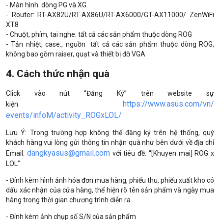
- Màn hình: dòng PG và XG.
- Router: RT-AX82U/RT-AX86U/RT-AX6000/
GT-AX11000/ ZenWiFi
XT8
- Chuột, phím, tai nghe: tất cả các sản phẩm thuộc dòng ROG
- Tản nhiệt, case:, nguồn tất cả các sản phẩm thuộc dòng ROG,
không bao gồm raiser, quạt và thiết bị đỡ VGA
4. Cách thức nhận quà
Click vào nút “Đăng Ký” trên website sự
https://www.asus.com/vn/
kiện:
events/infoM/activity_ROGxLOL/
Lưu Ý: Trong trường hợp không thể đăng ký trên hệ thống, quý
khách hàng vui lòng gửi thông tin nhận quà như bên dưới về địa chỉ
dangkyasus@gmail.com
Email:
với tiêu đề: “[Khuyen mai] ROG x
LOL”
- Đính kèm hình ảnh hóa đơn mua hàng, phiếu thu, phiếu xuất kho có
dấu xác nhận của cửa hàng, thể hiện rõ tên sản phẩm và ngày mua
hàng trong thời gian chương trình diễn ra.
- Đính kèm ảnh chụp số S/N của sản phẩm