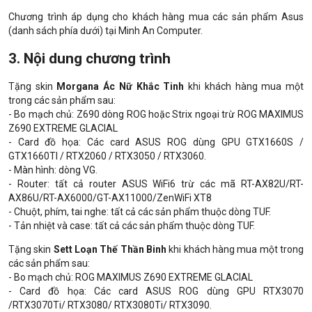
Chương trình áp dụng cho khách hàng mua các sản phẩm Asus
(danh sách phía dưới) tại Minh An Computer.
3. Nội dung chương trình
Tặng skin
Morgana Ác Nữ Khắc Tinh
khi khách hàng mua một
trong các sản phẩm sau:
- Bo mạch chủ: Z690 dòng ROG hoặc Strix ngoại trừ ROG MAXIMUS
Z690 EXTREME GLACIAL
- Card đồ họa: Các card ASUS ROG dùng GPU GTX1660S /
GTX1660TI / RTX2060 / RTX3050 / RTX3060.
- Màn hình: dòng VG.
- Router: tất cả router ASUS WiFi6 trừ các mã RT-AX82U/RT-
AX86U/RT-AX6000/
GT-AX11000/ZenWiFi XT8
- Chuột, phím, tai nghe: tất cả các sản phẩm thuộc dòng TUF.
- Tản nhiệt và case: tất cả các sản phẩm thuộc dòng TUF.
Tặng skin
Sett Loạn Thế Thần Binh
khi khách hàng mua một trong
các sản phẩm sau:
- Bo mạch chủ: ROG MAXIMUS Z690 EXTREME GLACIAL
- Card đồ họa: Các card ASUS ROG dùng GPU RTX3070
/RTX3070Ti/ RTX3080/ RTX3080Ti/ RTX3090.