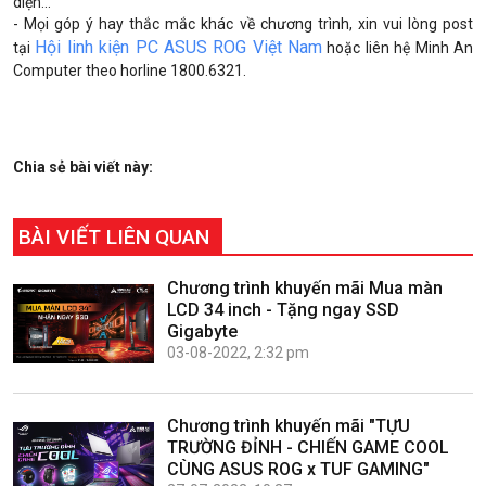
diện...
- Mọi góp ý hay thắc mắc khác về chương trình, xin vui lòng post
Hội linh kiện PC ASUS ROG Việt Nam
tại
hoặc liên hệ Minh An
Computer theo horline 1800.6321.
Chia sẻ bài viết này:
BÀI VIẾT LIÊN QUAN
Chương trình khuyến mãi Mua màn
LCD 34 inch - Tặng ngay SSD
Gigabyte
03-08-2022, 2:32 pm
Chương trình khuyến mãi "TỰU
TRƯỜNG ĐỈNH - CHIẾN GAME COOL
CÙNG ASUS ROG x TUF GAMING"