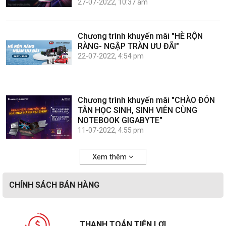
27-07-2022, 10:37 am
Chương trình khuyến mãi "HÈ RỘN
RÀNG- NGẬP TRÀN ƯU ĐÃI"
22-07-2022, 4:54 pm
Chương trình khuyến mãi "CHÀO ĐÓN
TÂN HỌC SINH, SINH VIÊN CÙNG
NOTEBOOK GIGABYTE"
11-07-2022, 4:55 pm
Xem thêm
CHÍNH SÁCH BÁN HÀNG
THANH TOÁN TIỆN LỢI