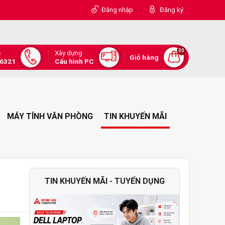
|
Đăng nhập
Đăng ký
00
Xây dựng
e
Giỏ hàng
.6321
Cấu hình PC
MÁY TÍNH VĂN PHÒNG
TIN KHUYẾN MÃI
TIN KHUYẾN MÃI - TUYỂN DỤNG