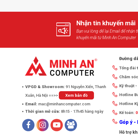
Nhận tin khuyến mãi
Bạn vui lòng để lại Email để nhận t
khuyến mãi từ Minh An Computer
Đường dâ
Tổng đài 
Chăm sóc
Kỹ thuật 
VPGD & Showroom:
91 Nguyễn Xiển, Thanh
Hotline 
Xuân, Hà Nội ==>>
Xem bản đồ
Hotline K
Email:
mac@minhancomputer.com
Thời gian mở cửa:
8h15 - 17h45 hàng ngày
Kế toán:
0
Góp ý - 
Hỗ trợ k