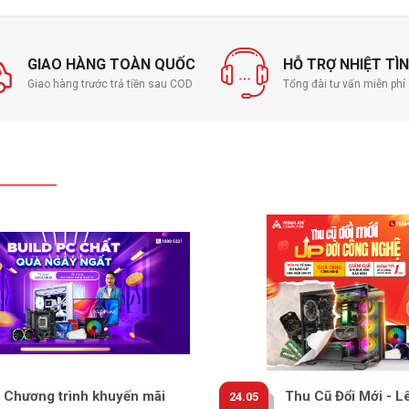
GIAO HÀNG TOÀN QUỐC
HỖ TRỢ NHIỆT TÌ
Giao hàng trước trả tiền sau COD
Tổng đài tư vấn miễn ph
Chương trình khuyến mãi
Thu Cũ Đổi Mới - L
24.05