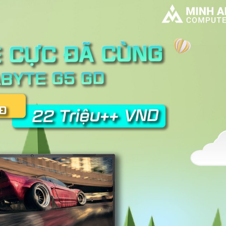
Chương trình khuyến mãi Tháng
a game Black Myth:
Rực Lửa - Sale Thả Cửa
ắm card đồ họa NVIDIA