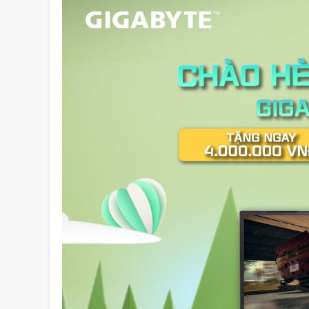
SẴN SÀNG TỰU TRƯỜNG CÙNG MINH
Nhận ngay tự
AN COMPUTER
Wukong khi s