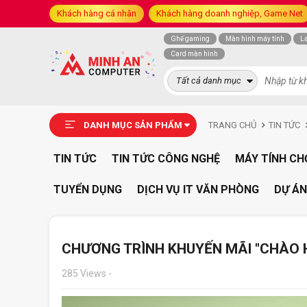
Khách hàng cá nhân
Khách hàng doanh nghiệp, Game Net
Ghế gaming
Màn hình máy tính
L
Card màn hình
Tất cả danh mục
DANH MỤC SẢN PHẨM
TRANG CHỦ
TIN TỨC
TIN TỨC
TIN TỨC CÔNG NGHỆ
MÁY TÍNH CH
TUYỂN DỤNG
DỊCH VỤ IT VĂN PHÒNG
DỰ ÁN
CHƯƠNG TRÌNH KHUYẾN MÃI "CHÀO 
285 Views
-