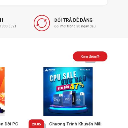
NH
ĐỔI TRẢ DỄ DÀNG
í 1800.6321
Đổi mới trong 30 ngày đầu
Xem thêm
ên Đời PC
Chương Trình Khuyến Mãi
20.05