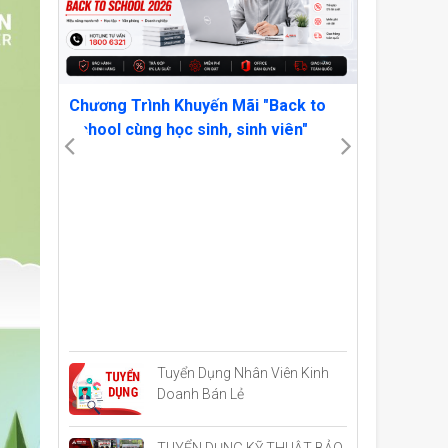
 7
Chương Trình Khuyến Mãi "Back to
School cùng học sinh, sinh viên"
OWN YOU
VẬT AMD
CRIMSON
Tuyển Dụng Nhân Viên Kinh
Doanh Bán Lẻ
TUYỂN DỤNG KỸ THUẬT BẢO