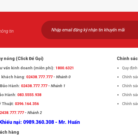
hông tin
y nóng (Click Để Gọi)
Chính sá
tư vấn kinh doanh (miễn phí):
1800.6321
Quy định
 khách hàng:
02438.777.777
-
Nhánh 0
Chính sá
- Bảo Hành:
02438.777.777
-
Nhánh 1
Chính sá
Bảo Hành:
083.5555.938
Chính sá
ỹ Thuật:
0396.164.356
Chính sác
2438.777.777
-
Nhánh 2
Khiếu nại: 0989.360.308 - Mr. Huấn
hách hàng