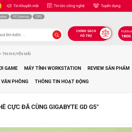
Tin khuyến mãi
Tin tức công nghệ
Tuyển dụng
aptop
PC Gaming
CPU
CHÍNH SÁCH
Hotlin
1800
HỖ TRỢ
TIN KHUYẾN MÃI
ƠI GAME
MÁY TÍNH WORKSTATION
REVIEW SẢN PHẨM
 VĂN PHÒNG
THÔNG TIN HOẠT ĐỘNG
HÈ CỰC ĐÃ CÙNG GIGABYTE GD G5"