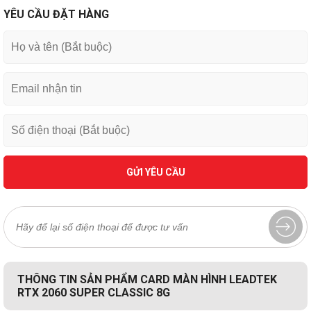
YÊU CẦU ĐẶT HÀNG
GỬI YÊU CẦU
THÔNG TIN SẢN PHẨM CARD MÀN HÌNH LEADTEK
RTX 2060 SUPER CLASSIC 8G