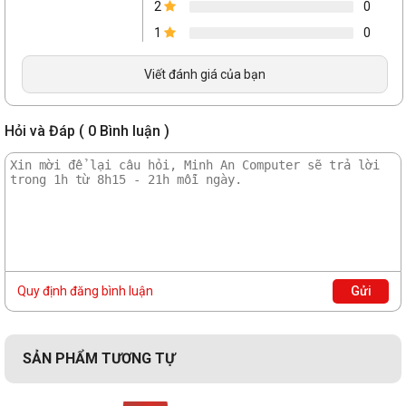
DSC).)
2
0
1
0
Nguồn điện yêu cầu
Chuẩn
Viết đánh giá của bạn
nguồn kết
1 x 8-Pin
nối
Công suất
Hỏi và Đáp ( 0 Bình luận )
550W
yêu cầu
Kích thước
Kích thước
241 x 111 x 35 (mm)
chung
Khe cắm
3 Slot
Thông tin chung
Quy định đăng bình luận
Gửi
Quạt tản
1 quạt
nhiệt
Đèn nền
N/A
SẢN PHẨM TƯƠNG TỰ