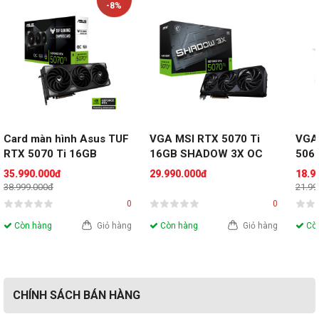
-8%
Card màn hình Asus TUF 
VGA MSI RTX 5070 Ti 
VGA
RTX 5070 Ti 16GB 
16GB SHADOW 3X OC
5060
GDDR7 OC
(PR
35.990.000đ
29.990.000đ
18.9
38.999.000đ
21.99
0
0
Còn hàng
Giỏ hàng
Còn hàng
Giỏ hàng
Còn
CHÍNH SÁCH BÁN HÀNG