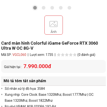
Ảnh
Card màn hình Colorful iGame GeForce RTX 3060
Ultra W OC 8G-V
Mã SP:
VGCL060
| Lượt xem: 1735 |
(0 đánh giá)
7.990.000đ
Giá hiện tại :
Mô tả tóm tắt sản phẩm
Số nhân xử lý đồ họa: 3584
Xung nhịp: Core Clock: Base:1320Mhz; Boost:1777Mhz | OC:
Base:1320Mhz; Boost:1822Mhz
Bộ nhớ VRAM: 8GB GDDR6 192-Bit