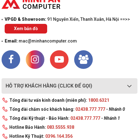
VPGD & Showroom:
91 Nguyễn Xiển, Thanh Xuân, Hà Nội ==>>
Xem bản đồ
Email:
mac@minhancomputer.com
HỖ TRỢ KHÁCH HÀNG (CLICK ĐỂ GỌI)
Tổng đài tư vấn kinh doanh (miễn phí):
1800.6321
Tổng đài chăm sóc khách hàng:
02438.777.777
-
Nhánh 0
Tổng đài Kỹ thuật - Bảo Hành:
02438.777.777
-
Nhánh 1
Hotline Bảo Hành:
083.5555.938
Hotline Kỹ Thuật:
0396.164.356