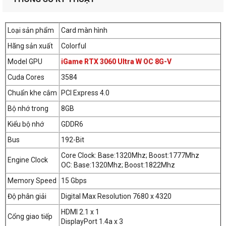
chất lượng cao. Với số nhân xử lý đồ họa lên đến 3584, bạn
sẽ được trải nghiệm hiệu suất đáng kinh ngạc bởi khả năng
xử lý đồ họa mạnh mẽ.
Loại sản phẩm
Card màn hình
Hãng sản xuất
Colorful
Model GPU
iGame RTX 3060 Ultra W OC 8G-V
Bộ nhớ và băng thông cao
Cuda Cores
3584
Chuẩn khe cắm
PCI Express 4.0
Bộ nhớ trong
8GB
Kiểu bộ nhớ
GDDR6
Bus
192-Bit
Core Clock: Base:1320Mhz; Boost:1777Mhz
Engine Clock
OC: Base:1320Mhz; Boost:1822Mhz
Memory Speed
15 Gbps
Độ phân giải
Digital Max Resolution 7680 x 4320
Với bộ nhớ VRAM 8GB GDDR6 192-Bit và băng thông bộ
HDMI 2.1 x 1
Cổng giao tiếp
nhớ 15GB/s, VGA Colorful iGame GeForce RTX 3060 Ultra W
DisplayPort 1.4a x 3