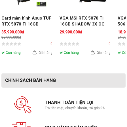
nó cũng giúp bảo vệ linh kiện quan trọng khỏi các va đập và
tác động bên ngoài. Backplate không chỉ mang tính thẩm mỹ
mà còn giúp tản nhiệt tốt hơn, giảm nhiệt độ hoạt động và
Card màn hình Asus TUF 
VGA MSI RTX 5070 Ti 
VGA
tăng tuổi thọ của linh kiện.
RTX 5070 Ti 16GB 
16GB SHADOW 3X OC
5060
GDDR7 OC
(PR
35.990.000đ
29.990.000đ
18.9
38.999.000đ
21.99
0
0
Yêu cầu nguồn cấp đơn giản
Còn hàng
Giỏ hàng
Còn hàng
Giỏ hàng
Còn
CHÍNH SÁCH BÁN HÀNG
THANH TOÁN TIỆN LỢI
Trả tiền mặt, chuyển khoản, trả góp 0%
Để hoạt động ổn định, card màn hình này yêu cầu nguồn cấp