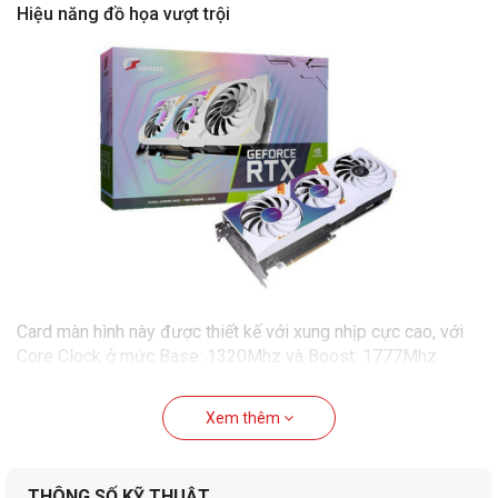
Hiệu năng đồ họa vượt trội
Card màn hình này được thiết kế với xung nhịp cực cao, với
Core Clock ở mức Base: 1320Mhz và Boost: 1777Mhz
(hoặc OC: Base: 1320Mhz và Boost: 1822Mhz), đảm bảo
khả năng xử lý đồ họa nhanh chóng và giúp đáp ứng nhu cầu
Xem thêm
xử lý đồ họa phức tạp. Card màn hình Colorful iGame
GeForce RTX 3060 Ultra W OC 8G-V là một sự lựa chọn
đáng chú ý cho những game thủ đam mê trải nghiệm gaming
THÔNG SỐ KỸ THUẬT