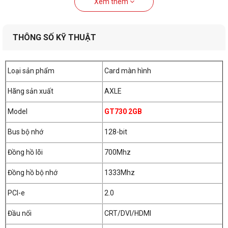
Xem thêm
này cung cấp hiệu năng đồ họa cơ bản nhưng đủ để xử lý
các tác vụ văn phòng, giải trí, và chơi game nhẹ.
THÔNG SỐ KỸ THUẬT
Thiết Kế Nhỏ Gọn
Loại sản phẩm
Card màn hình
Hãng sản xuất
AXLE
Model
GT730 2GB
Bus bộ nhớ
128-bit
Đồng hồ lõi
700Mhz
Đồng hồ bộ nhớ
1333Mhz
PCI-e
2.0
Đầu nối
CRT/DVI/HDMI
Thiết kế nhỏ gọn giúp card này phù hợp với nhiều hệ thống