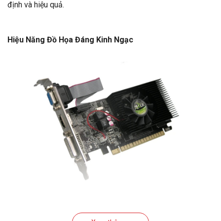
định và hiệu quả.
Hiệu Năng Đồ Họa Đáng Kinh Ngạc
Với chip đồ họa GT730 và bộ nhớ 2GB DDR3 128-Bit, card