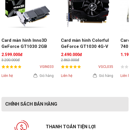
Card màn hình Inno3D 
Card màn hình Colorful 
Card
GeForce GT1030 2GB 
GeForce GT1030 4G-V
740 
GDDR5
2.599.000đ
2.490.000đ
1.19
3.200.000đ
2.863.000đ
VGIN033
VGCL035
Liên hệ
Giỏ hàng
Liên hệ
Giỏ hàng
Liên 
CHÍNH SÁCH BÁN HÀNG
THANH TOÁN TIỆN LỢI