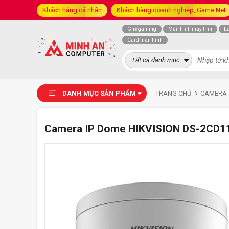
Khách hàng cá nhân
Khách hàng doanh nghiệp, Game Net
Ghế gaming
Màn hình máy tính
L
Card màn hình
Tất cả danh mục
DANH MỤC SẢN PHẨM
TRANG CHỦ
CAMERA
Camera IP Dome HIKVISION DS-2CD1