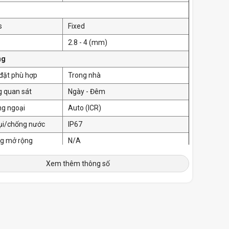
s
Fixed
2.8 - 4 (mm)
ng
p đặt phù hợp
Trong nhà
g quan sát
Ngày - Đêm
ng ngoại
Auto (ICR)
ụi/chống nước
IP67
ng mở rộng
N/A
in chung
Xem thêm thông số
ấp
DC 12V/0.4A
ất
Max 4.5W
-30 ~ +60 °C
n hoạt động
Độ ẩm dưới 95%