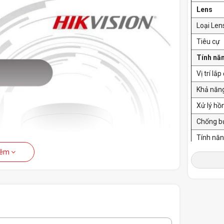
Lens
Loại Len
Tiêu cự
Tính nă
Vị trí lắ
Khả năn
Xử lý hồ
Chống b
Tính nă
hêm
Thông t
Nguồn c
Công su
Điều kiệ