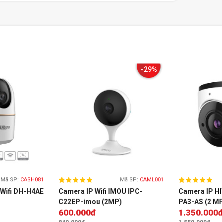
-29%
g Ngày - Đêm,
camera
này duy trì khả năng giám
ày. Hơn nữa, hệ thống hồng ngoại thông minh Smart
ngoại để đảm bảo chất lượng hình ảnh vượt trội
iệt
Mã SP:
CASH081
Mã SP:
CAML001
Wifi DH-H4AE
Camera IP Wifi IMOU IPC-
Camera IP H
C22EP-imou (2MP)
PA3-AS (2 M
600.000đ
1.350.000