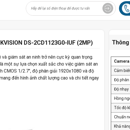
Thông 
HIKVISION DS-2CD1123G0-IUF (2MP)
ệ và giám sát an ninh trở nên cực kỳ quan trọng.
Camer
là một sự lựa chọn xuất sắc cho việc giám sát an
ảnh CMOS 1/2.7", độ phân giải 1920x1080 và độ
Cảm biế
mang đến hình ảnh chất lượng cao và chi tiết ngay
Độ phân 
Độ nhạy
Hồng ng
Tốc độ k
Chuẩn né
Khả năn