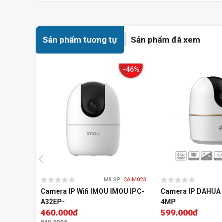
Sản phẩm tương tự
Sản phẩm đã xem
-46%
Với khả năng quan sát ban đêm thông qua tính năn
sát liên tục và liên quan, bất kể thời gian trong ng
IR có thể tự điều chỉnh độ phát sáng của đèn hồng 
trong khoảng cách lên đến 30 mét.
Chất Lượng Hình Ảnh Và Tốc Độ Khung Hình Ưu V
Mã SP:
CAIM023
Camera IP Wifi IMOU IMOU IPC-
Camera IP DAHUA 
A32EP-
4MP
460.000đ
599.000đ