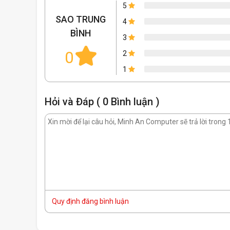
5
SAO TRUNG
4
BÌNH
3
0
2
1
Hiệu Suất Quan Sát Tối Ưu Và Hồng Ngoại Thôn
Hỏi và Đáp ( 0 Bình luận )
Quy định đăng bình luận