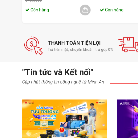
840.000đ
Còn hàng
Còn hàng
THANH TOÁN TIỆN LỢI
Trả tiền mặt, chuyển khoản, trả góp 0%
"Tin tức và Kết nối"
Cập nhật thông tin công nghệ từ Minh An
Với tốc độ khung hình 25fps tại độ phân giải 192
mượt mà và chất lượng tuyệt vời, giúp bạn dễ dàng th