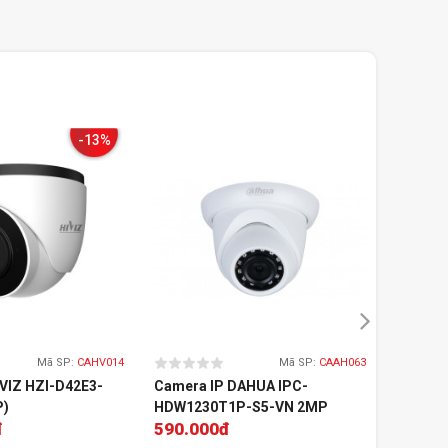
-13%
Mã SP:
CAHV014
Mã SP:
CAAH063
IVIZ HZI-D42E3-
Camera IP DAHUA IPC-
Camera 
P)
HDW1230T1P-S5-VN 2MP
Pro IP
đ
590.000đ
1.350
(Dome)