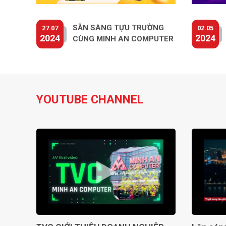
Nén Tín Hiệu Hiện Đại Và Tiết Kiệm
SẴN SÀNG TỰU TRƯỜNG
27.07
02.05
2024
2024
CÙNG MINH AN COMPUTER
YOUTUBE CHANNEL