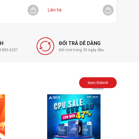
2.160.00
Liên hệ
Liên hệ
NH
ĐỔI TRẢ DỄ DÀNG
í 1800.6321
Đổi mới trong 30 ngày đầu
Xem thêm