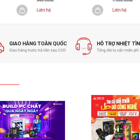
840.000đ
1.550.000đ
Liên hệ
Liên hệ
GIAO HÀNG TOÀN QUỐC
HỖ TRỢ NHIỆT TÌ
Giao hàng trước trả tiền sau COD
Tổng đài tư vấn miễn ph
0x1080, DS-2CD1123G0-IUF cung cấp hình ảnh
eo dõi và ghi lại mọi sự kiện quan trọng.