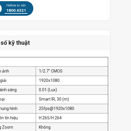
Hotline tư vấn
1800.6321
số kỹ thuật
a
n ảnh
1/2.7" CMOS
giải
1920x1080
 ánh sáng
0.01 (Lux)
oại
Smart IR, 30 (m)
hung hình
25fps@1920x1080
n tín hiệu
H.265/H.264
g Zoom
Không