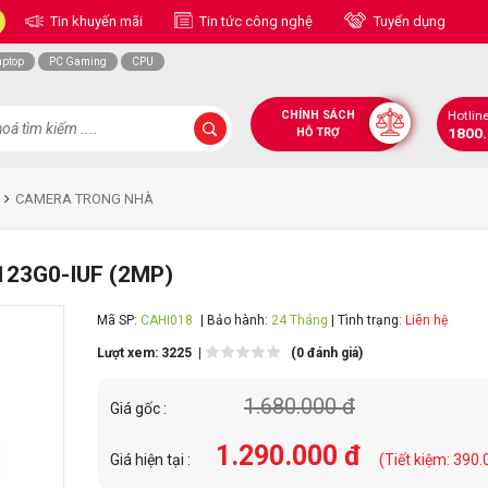
Tin khuyến mãi
Tin tức công nghệ
Tuyển dụng
aptop
PC Gaming
CPU
CHÍNH SÁCH
Hotlin
1800
HỖ TRỢ
CAMERA TRONG NHÀ
123G0-IUF (2MP)
Mã SP:
CAHI018
| Bảo hành:
24 Tháng
| Tình trạng:
Liên hệ
Lượt xem: 3225 |
(0 đánh giá)
1.680.000 đ
Giá gốc :
1.290.000 đ
Giá hiện tại :
(Tiết kiệm: 390.