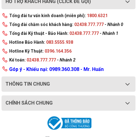
HỖ TRỢ KHÁCH HÀNG (CLICK ĐỂ GỌI)
Tổng đài tư vấn kinh doanh (miễn phí):
1800.6321
Tổng đài chăm sóc khách hàng:
02438.777.777
-
Nhánh 0
Tổng đài Kỹ thuật - Bảo Hành:
02438.777.777
-
Nhánh 1
Hotline Bảo Hành:
083.5555.938
Hotline Kỹ Thuật:
0396.164.356
Kế toán:
02438.777.777
-
Nhánh 2
Góp ý - Khiếu nại: 0989.360.308 - Mr. Huấn
THÔNG TIN CHUNG
CHÍNH SÁCH CHUNG