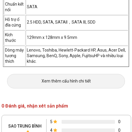
Chuẩn kết
SATA
nối
Hỗ trợ ổ
2.5 HDD, SATA, SATAII，SATA III, SDD
đĩa cứng
Kích
129mm x 128mm x 9.5mm
thước
Dòng máy
Lenovo, Toshiba, Hewlett-Packard HP, Asus, Acer Dell,
tương
Samsung, BenQ, Sony, Apple, FujitsuHP và nhiều loại
thích
khác.
Xem thêm cấu hình chi tiết
0 Đánh giá, nhận xét sản phẩm
5
0
SAO TRUNG BÌNH
4
0