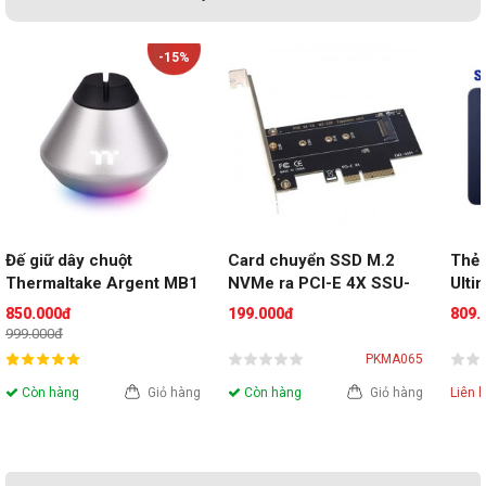
-15%
Đế giữ dây chuột 
Card chuyển SSD M.2 
Thẻ 
Thermaltake Argent MB1
NVMe ra PCI-E 4X SSU-
Ulti
EM2-5001
128
850.000đ
199.000đ
809.
999.000đ
PKMA065
Còn hàng
Giỏ hàng
Còn hàng
Giỏ hàng
Liên 