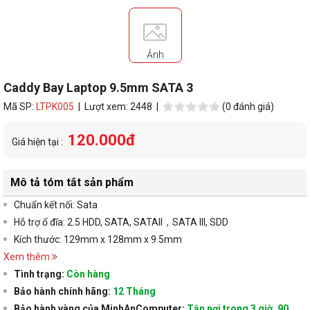
Ảnh
Caddy Bay Laptop 9.5mm SATA 3
Mã SP:
LTPK005
| Lượt xem: 2448 |
(0 đánh giá)
120.000đ
Giá hiện tại :
Mô tả tóm tắt sản phẩm
Chuẩn kết nối: Sata
Hỗ trợ ổ đĩa: 2.5 HDD, SATA, SATAII，SATA III, SDD
Kích thước: 129mm x 128mm x 9.5mm
Xem thêm
Tình trạng:
Còn hàng
Bảo hành chính hãng:
12 Tháng
Bảo hành vàng của MinhAnComputer:
Tận nơi trong 3 giờ, 90