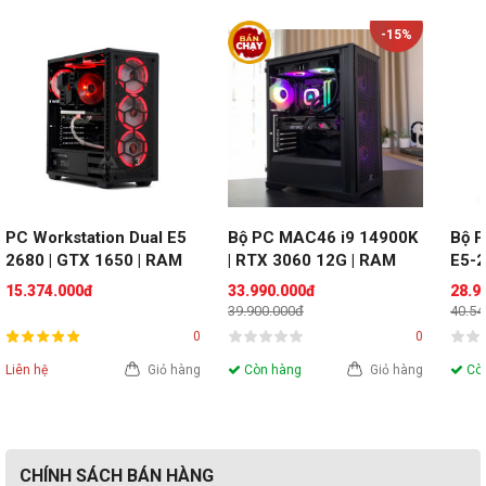
-15%
PC Workstation Dual E5 
Bộ PC MAC46 i9 14900K 
Bộ P
2680 | GTX 1650 | RAM 
| RTX 3060 12G | RAM 
E5-2
32GB | SSD 250GB
32GB
RAM
15.374.000đ
33.990.000đ
28.9
39.900.000đ
40.54
0
0
Liên hệ
Giỏ hàng
Còn hàng
Giỏ hàng
Còn
CHÍNH SÁCH BÁN HÀNG