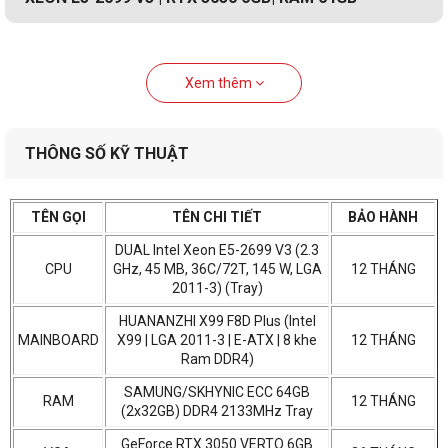
Xem thêm
THÔNG SỐ KỸ THUẬT
TÊN GỌI
TÊN CHI TIẾT
BẢO HÀNH
DUAL Intel Xeon E5-2699 V3 (2.3
CPU
GHz, 45 MB, 36C/72T, 145 W, LGA
12 THÁNG
2011-3) (Tray)
HUANANZHI X99 F8D Plus (Intel
MAINBOARD
X99 | LGA 2011-3 | E-ATX | 8 khe
12 THÁNG
Ram DDR4)
SAMUNG/SKHYNIC ECC 64GB
RAM
12 THÁNG
(2x32GB) DDR4 2133MHz Tray
GeForce RTX 3050 VERTO 6GB