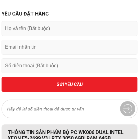
YÊU CẦU ĐẶT HÀNG
GỬI YÊU CẦU
THÔNG TIN SẢN PHẨM BỘ PC WK006 DUAL INTEL
XEON E5-2699 V3 | RTX 3050 6GB| RAM 64GB