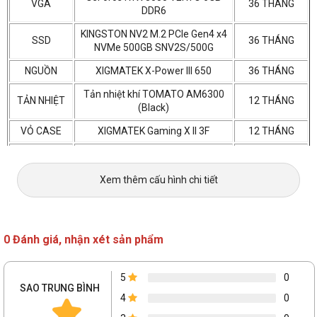
VGA
36 THÁNG
DDR6
KINGSTON NV2 M.2 PCIe Gen4 x4
SSD
36 THÁNG
NVMe 500GB SNV2S/500G
NGUỒN
XIGMATEK X-Power III 650
36 THÁNG
Tản nhiệt khí TOMATO AM6300
TẢN NHIỆT
12 THÁNG
(Black)
VỎ CASE
XIGMATEK Gaming X II 3F
12 THÁNG
FAN
Quạt tản nhiệt Cooler A1 Auto Đen
3 THÁNG
XUẤT XỨ
Trung Quốc
Xem thêm cấu hình chi tiết
0 Đánh giá, nhận xét sản phẩm
5
0
SAO TRUNG BÌNH
4
0