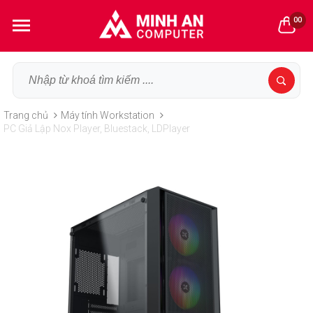
00
Trang chủ
Máy tính Workstation
PC Giả Lập Nox Player, Bluestack, LDPlayer