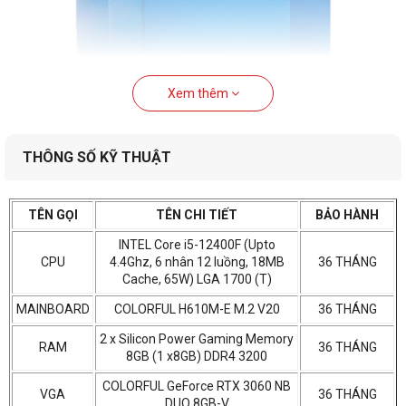
Xem thêm
THÔNG SỐ KỸ THUẬT
CPU Intel Core i5-12400F là bộ vi xử lý "quốc dân" dành 
cho gaming thuộc thế hệ Alder Lake mới nhất, được 
TÊN GỌI
TÊN CHI TIẾT
BẢO HÀNH
thiết kế và sản xuất dựa trên quy trình Intel 7 mang 
INTEL Core i5-12400F (Upto
tính bước ngoặt. Được xây dựng dựa trên kiến trúc 
CPU
4.4Ghz, 6 nhân 12 luồng, 18MB
36 THÁNG
Intel 7 hoàn toàn mới, Core i5-12400F đã có một bước 
Cache, 65W) LGA 1700 (T)
nhảy vọt về hiệu năng khi có mức IPC (chu kỳ trên mỗi 
xung nhịp) tăng lên đến 2 con số, cung cấp hiệu năng 
MAINBOARD
COLORFUL H610M-E M.2 V20
36 THÁNG
mạnh mẽ cho các ứng dụng và trò chơi đòi hỏi khắt 
2 x Silicon Power Gaming Memory
RAM
36 THÁNG
khe.
8GB (1 x8GB) DDR4 3200
COLORFUL GeForce RTX 3060 NB
VGA
36 THÁNG
DUO 8GB-V