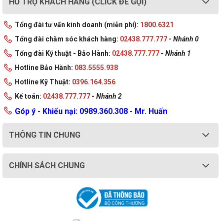
HỖ TRỢ KHÁCH HÀNG (CLICK ĐỂ GỌI)
Nguồn điện ổn định
Tổng đài tư vấn kinh doanh (miễn phí):
1800.6321
Tổng đài chăm sóc khách hàng:
02438.777.777
-
Nhánh 0
Tổng đài Kỹ thuật - Bảo Hành:
02438.777.777
-
Nhánh 1
Hotline Bảo Hành:
083.5555.938
Hotline Kỹ Thuật:
0396.164.356
Kế toán:
02438.777.777
-
Nhánh 2
Góp ý - Khiếu nại: 0989.360.308 - Mr. Huấn
THÔNG TIN CHUNG
Nguồn máy tính Thermaltake Smart BX1 650W Được 
CHÍNH SÁCH CHUNG
xây dựng để cung cấp 80 PLUS Bronze với 88% hiệu 
suất điện năng, với quạt chịu lực thủy lực 120mm, tụ 
điện chính của Nhật Bản và các linh kiện cao cấp khác 
để giúp cung cấp công suất đầu ra liên tục và ổn định ở 
40℃, hoạt động gần như không gây ồn và hiệu suất 