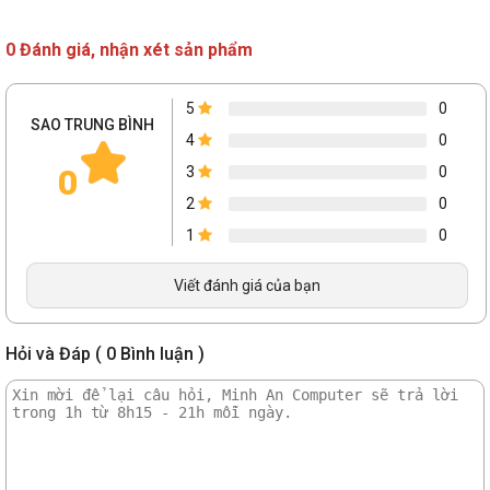
0 Đánh giá, nhận xét sản phẩm
5
0
Thiết kế kiểu dáng đẹp, siêu nhỏ giúp bạn có thể cắm bộ chuyển đổi
SAO TRUNG BÌNH
4
0
nano vào bất kỳ cổng USB nào và chỉ cần giữ nó ở đó — bất kể bạn
đang đi du lịch hay ở nhà.
0
3
0
2
0
1
0
Viết đánh giá của bạn
Hỏi và Đáp ( 0 Bình luận )