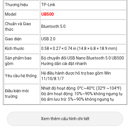
Thương hiệu
TP-Link
Model
UB500
Chuẩn và Giao
Bluetooth 5.0
thức
Giao diện
USB 2.0
Kích thước
0.58 × 0.27 × 0.74 in (14.8 × 6.8 × 18.9 mm)
UB500 giúp PC và laptop không có Bluetooth trở thành thiết bị có
khả năng kết nối Bluetooth. Chỉ cần kết nối thiết bị Bluetooth của
Sản phẩm bao
Bộ chuyển đổi USB Nano Bluetooth 5.0 UB500
bạn với PC và tận hưởng một cách dễ dàng. Thiết bị hỗ trợ tối đa 7
gồm
Hướng dẫn cài đặt nhanh
thiết bị Bluetooth cùng một lúc với kết nối không dây mạnh mẽ. Bạn
có thể truyền tập tin, nhạc, video giữa các thiết bị Bluetooth và PC
Hệ điều hành được hỗ trợ bao gồm Win
Yêu cầu hệ thống
của mình với tốc độ truyền nhanh hơn gấp 2 lần.
11/10/8.1/7
Nhiệt độ hoạt động: 0℃~40℃ (32℉ ~104℉)
Điều kiện môi
Độ ẩm hoạt động: 10%~90% không ngưng tụ
trường
Kích thước Nano nhỏ gọn, tiện lợi
Độ ẩm lưu trữ: 5%~90% không ngưng tụ
Xem thêm cấu hình chi tiết