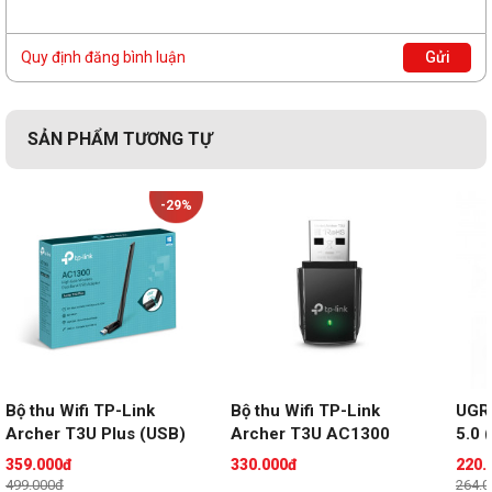
Quy định đăng bình luận
Gửi
SẢN PHẨM TƯƠNG TỰ
-29%
Bộ thu Wifi TP-Link 
Bộ thu Wifi TP-Link 
UGRE
Archer T3U Plus (USB)
Archer T3U AC1300 
5.0 
(USB)
359.000đ
330.000đ
220.
499.000đ
264.