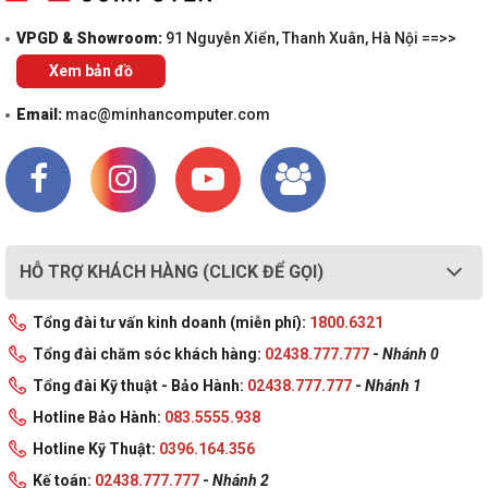
VPGD & Showroom:
91 Nguyễn Xiển, Thanh Xuân, Hà Nội ==>>
Xem bản đồ
Email:
mac@minhancomputer.com
HỖ TRỢ KHÁCH HÀNG (CLICK ĐỂ GỌI)
Tổng đài tư vấn kinh doanh (miễn phí):
1800.6321
Tổng đài chăm sóc khách hàng:
02438.777.777
-
Nhánh 0
Tổng đài Kỹ thuật - Bảo Hành:
02438.777.777
-
Nhánh 1
Hotline Bảo Hành:
083.5555.938
Hotline Kỹ Thuật:
0396.164.356
Kế toán:
02438.777.777
-
Nhánh 2