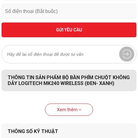
GỬI YÊU CẦU
THÔNG TIN SẢN PHẨM BỘ BÀN PHÍM CHUỘT KHÔNG
DÂY LOGITECH MK240 WIRELESS (ĐEN- XANH)
Xem thêm
THÔNG SỐ KỸ THUẬT