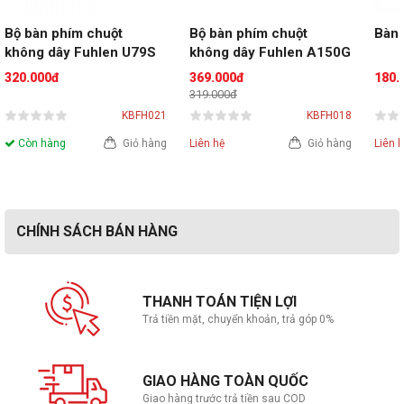
Bộ bàn phím chuột 
Bộ bàn phím chuột 
Bàn 
không dây Fuhlen U79S
không dây Fuhlen A150G
320.000đ
369.000đ
180.
319.000đ
KBFH021
KBFH018
Còn hàng
Giỏ hàng
Liên hệ
Giỏ hàng
Liên 
CHÍNH SÁCH BÁN HÀNG
THANH TOÁN TIỆN LỢI
Trả tiền mặt, chuyển khoản, trả góp 0%
GIAO HÀNG TOÀN QUỐC
Giao hàng trước trả tiền sau COD