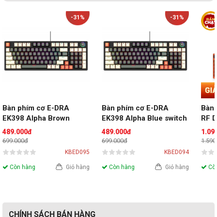
-31%
-31%
Bàn phím cơ E-DRA 
Bàn phím cơ E-DRA 
Bàn 
EK398 Alpha Brown 
EK398 Alpha Blue switch
RF D
switch
(Dua
489.000đ
489.000đ
1.09
v3)
699.000đ
699.000đ
1.590
KBED095
KBED094
Còn hàng
Giỏ hàng
Còn hàng
Giỏ hàng
Còn
CHÍNH SÁCH BÁN HÀNG