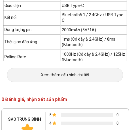
Giao diện
USB Type-C
Bluetooth5.1 / 2.4GHz / USB Type-
Kết nối
C
Dung lượng pin
2000mAh (5V*1A)
1ms (Có dây & 2.4GHz) / 8ms
Thời gian đáp ứng
(Bluetooth)
1000Hz (Có dây & 2.4GHz) / 125Hz
Polling Rate
(Bluetooth)
Chiều dài cáp
150cm
Xem thêm cấu hình chi tiết
Cân nặng
1140g
Kích thước
325 x 163 x 65mm
Hệ điều hành
Windows / macOS / iOS / Android
0 Đánh giá, nhận xét sản phẩm
5
0
SAO TRUNG BÌNH
4
0