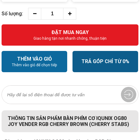
Số lượng:
ĐẶT MUA NGAY
Giao hàng tận nơi nhanh chóng, thuận tiện
THÊM VÀO GIỎ
TRẢ GÓP CHỈ TỪ 0%
Thêm vào giỏ để chọn tiếp
THÔNG TIN SẢN PHẨM BÀN PHÍM CƠ IQUNIX OG80
JOY VENDER RGB CHERRY BROWN (CHERRY STABS)