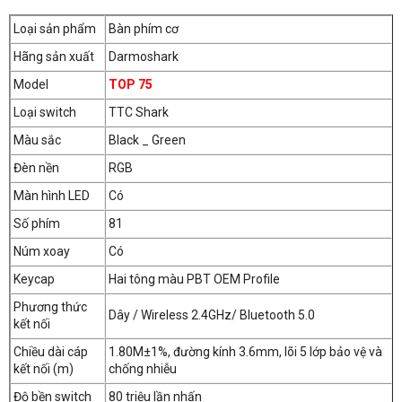
Loại sản phẩm
Bàn phím cơ
Hãng sản xuất
Darmoshark
Model
TOP 75
Loại switch
TTC Shark
Màu sắc
Black _ Green
Đèn nền
RGB
Màn hình LED
Có
Số phím
81
Núm xoay
Có
Keycap
Hai tông màu PBT OEM Profile
Phương thức
Dây / Wireless 2.4GHz/ Bluetooth 5.0
kết nối
Chiều dài cáp
1.80M±1%, đường kính 3.6mm, lõi 5 lớp bảo vệ và
kết nối (m)
chống nhiễu
Độ bền switch
80 triệu lần nhấn