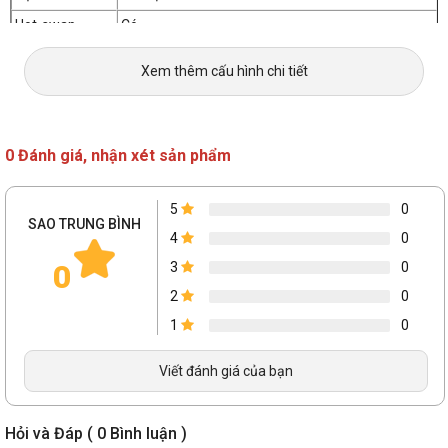
Hot-swap
Có
Dung lượng pin
Pin tích hợp 4000mAh
Xem thêm cấu hình chi tiết
Kích thước
335(D) x 146.4(R) x 44.5(C)
Trọng lượng
1172g
0 Đánh giá, nhận xét sản phẩm
5
0
SAO TRUNG BÌNH
4
0
0
3
0
2
0
1
0
Viết đánh giá của bạn
Hỏi và Đáp ( 0 Bình luận )