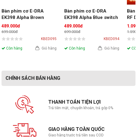
Bàn phím cơ E-DRA 
Bàn phím cơ E-DRA 
Bàn 
EK398 Alpha Brown 
EK398 Alpha Blue switch
RF D
switch
(Dua
489.000đ
489.000đ
1.09
v3)
699.000đ
699.000đ
1.590
KBED095
KBED094
Còn hàng
Giỏ hàng
Còn hàng
Giỏ hàng
Còn
CHÍNH SÁCH BÁN HÀNG
THANH TOÁN TIỆN LỢI
Trả tiền mặt, chuyển khoản, trả góp 0%
GIAO HÀNG TOÀN QUỐC
Giao hàng trước trả tiền sau COD