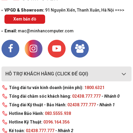
VPGD & Showroom:
91 Nguyễn Xiển, Thanh Xuân, Hà Nội ==>>
Xem bản đồ
Email:
mac@minhancomputer.com
HỖ TRỢ KHÁCH HÀNG (CLICK ĐỂ GỌI)
Tổng đài tư vấn kinh doanh (miễn phí):
1800.6321
Tổng đài chăm sóc khách hàng:
02438.777.777
-
Nhánh 0
Tổng đài Kỹ thuật - Bảo Hành:
02438.777.777
-
Nhánh 1
Hotline Bảo Hành:
083.5555.938
Hotline Kỹ Thuật:
0396.164.356
Kế toán:
02438.777.777
-
Nhánh 2