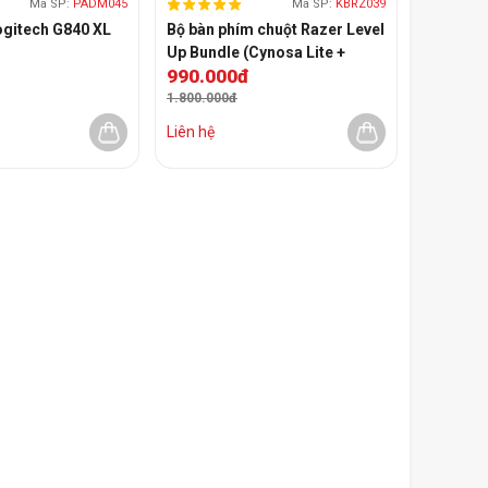
Mã SP:
PADM045
Mã SP:
KBRZ039
ogitech G840 XL
Bộ bàn phím chuột Razer Level
Up Bundle (Cynosa Lite +
990.000đ
Viper Mini + Gigantus V2
Medium)
1.800.000đ
Liên hệ