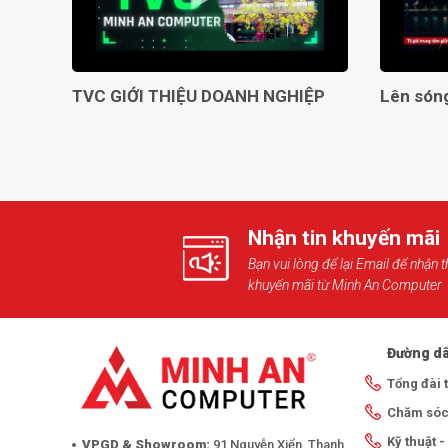
TVC GIỚI THIỆU DOANH NGHIỆP
Nhận tin khuyến mãi
Bạn vui lòng để lại Email để nhận t
khuyến mãi từ Minh An Computer
Đường dâ
Tổng đài 
Chăm sóc
Kỹ thuật 
VPGD & Showroom:
91 Nguyễn Xiển, Thanh