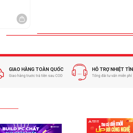
ck
GIAO HÀNG TOÀN QUỐC
HỖ TRỢ NHIỆT TÌ
Giao hàng trước trả tiền sau COD
Tổng đài tư vấn miễn ph