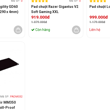
Mã SP:
0
Mã SP:
0
gility GD60
Pad chuột Razer Gigantus V2
Pad chuột L
x 290 x 4mm)
Soft Gaming XXL
919.000đ
999.000đ
1.079.000đ
1.179.000đ
Còn hàng
Liên hệ
Mã SP:
PADM032
air MM350
ill-Proof