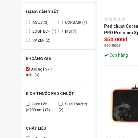
HÃNG SẢN XUẤT
ASUS (3)
CORSAIR (1)
Pad chuột Cors
LOGITECH (1)
MSI (1)
PRO Premium Sp
850.000đ
Extended XL Sai
RAZER (2)
999.000đ
Còn hàng
KHOẢNG GIÁ
800 ngàn - 1
triệu (9)
KÍCH THƯỚC PAD CHUỘT
Size Lớn
Size Thường
(>700mm) (7)
(2)
CHẤT LIỆU