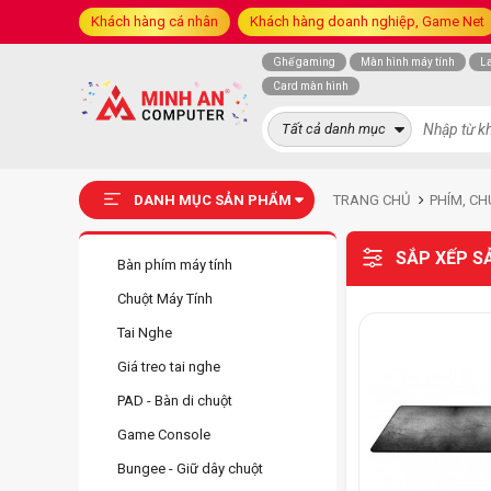
Khách hàng cá nhân
Khách hàng doanh nghiệp, Game Net
Ghế gaming
Màn hình máy tính
L
Card màn hình
Tất cả danh mục
DANH MỤC SẢN PHẨM
TRANG CHỦ
PHÍM, CH
SẮP XẾP S
Bàn phím máy tính
Chuột Máy Tính
Tai Nghe
Giá treo tai nghe
PAD - Bàn di chuột
Game Console
Bungee - Giữ dây chuột