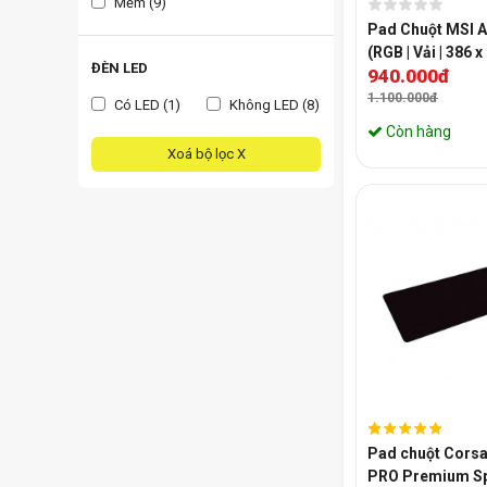
Mềm (9)
Pad Chuột MSI A
(RGB | Vải | 386 
ĐÈN LED
940.000đ
1.100.000đ
Có LED (1)
Không LED (8)
Còn hàng
Xoá bộ lọc X
Pad chuột Cors
PRO Premium Sp