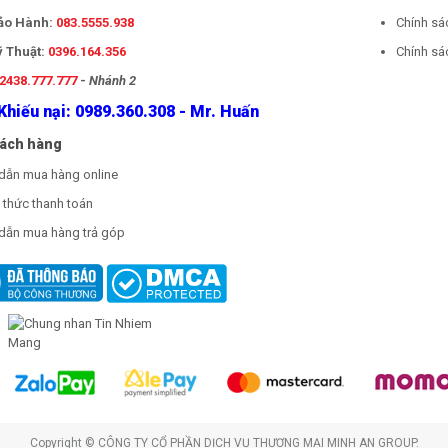
Bảo Hành:
083.5555.938
Chính sá
ỹ Thuật:
0396.164.356
Chính sác
2438.777.777
-
Nhánh 2
Khiếu nại: 0989.360.308 - Mr. Huấn
hách hàng
dẫn mua hàng online
thức thanh toán
dẫn mua hàng trả góp
Copyright © CÔNG TY CỔ PHẦN DỊCH VỤ THƯƠNG MẠI MINH AN GROUP.