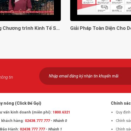
Lên sóng Chương trình Kinh Tế Số VTC2
hông tin
y nóng (Click Để Gọi)
Chính sá
tư vấn kinh doanh (miễn phí):
1800.6321
Quy định
 khách hàng:
02438.777.777
-
Nhánh 0
Chính sá
- Bảo Hành:
02438.777.777
-
Nhánh 1
Chính sá