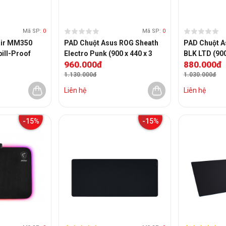
Mã SP:
0
Mã SP:
0
air MM350
PAD Chuột Asus ROG Sheath
PAD Chuột A
ill-Proof
Electro Punk (900 x 440 x 3
BLK LTD (900
960.000đ
880.000đ
ls
mm)
1.130.000đ
1.030.000đ
Liên hệ
Liên hệ
-15%
-15%