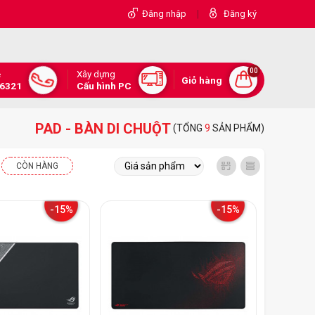
|
Đăng nhập
Đăng ký
00
Xây dựng
e
Giỏ hàng
.6321
Cấu hình PC
PAD - BÀN DI CHUỘT
(TỔNG
9
SẢN PHẨM)
CÒN HÀNG
-15%
-15%