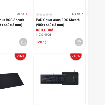
Mã SP:
0
Mã SP:
0
sus ROG Sheath
PAD Chuột Asus ROG Sheath
 x 440 x 3 mm)
(900 x 440 x 3 mm)
880.000đ
1.030.000đ
Liên hệ
-16%
-45%