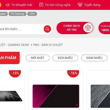
Tin khuyến mãi
Tin tức công nghệ
Tuyển dụng
aptop
PC Gaming
CPU
CHÍNH SÁCH
Hotlin
1800
HỖ TRỢ
UỘT - GAMING GEAR
PAD - BÀN DI CHUỘT
ẢN PHẨM
MỚI NHẤT
XEM NHIỀU
GIẢM NHIỀU
-15%
-16%