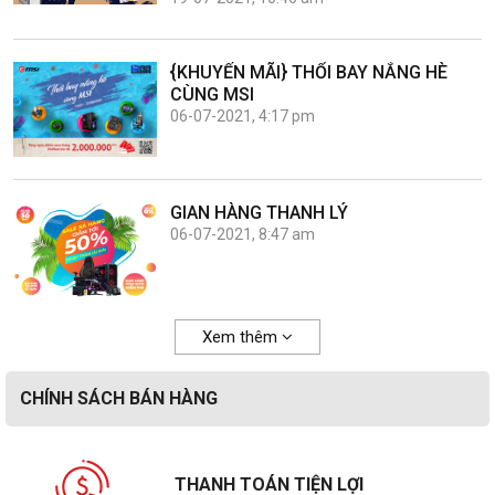
{KHUYẾN MÃI} THỔI BAY NẮNG HÈ
CÙNG MSI
06-07-2021, 4:17 pm
GIAN HÀNG THANH LÝ
06-07-2021, 8:47 am
Xem thêm
CHÍNH SÁCH BÁN HÀNG
THANH TOÁN TIỆN LỢI