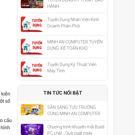
HÀNH
Tuyển Dụng Nhân Viên Kinh
Doanh Phân Phối
MINH AN COMPUTER TUYỂN
DỤNG: KẾ TOÁN KHO
Tuyển Dụng Kỹ Thuật Viên
Máy Tính
TIN TỨC NỔI BẬT
 kiện
ột số
SẴN SÀNG TỰU TRƯỜNG
CÙNG MINH AN COMPUTER
eo cấu
Chương trình khuyến mãi Build
 hình
PC chất - Quà ngất ngây