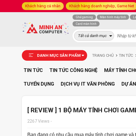
Khách hàng cá nhân
Khách hàng doanh nghiệp, Game Net
Ghế gaming
Màn hình máy tính
L
Card màn hình
Tất cả danh mục
DANH MỤC SẢN PHẨM
TRANG CHỦ
TIN TỨC
TIN TỨC
TIN TỨC CÔNG NGHỆ
MÁY TÍNH CH
TUYỂN DỤNG
DỊCH VỤ IT VĂN PHÒNG
DỰ ÁN
[ REVIEW ] 1 BỘ MÁY TÍNH CHƠI GAM
2267 Views
-
Bạn đang có nhu cầu mua máy tính chơi game và