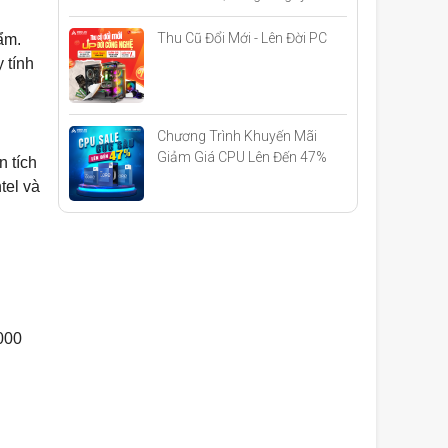
Thu Cũ Đổi Mới - Lên Đời PC
ẩm.
 tính
Chương Trình Khuyến Mãi
Giảm Giá CPU Lên Đến 47%
n tích
Khi Build PC
tel và
.000