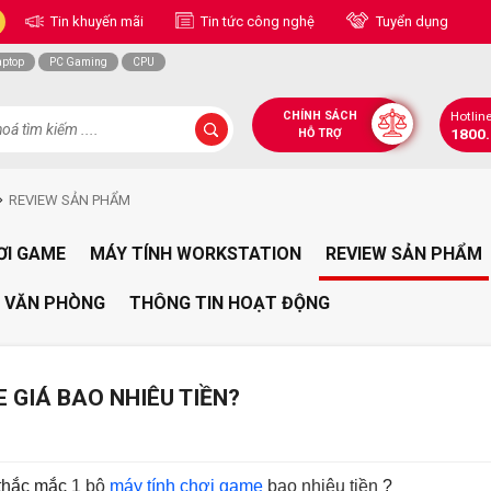
Tin khuyến mãi
Tin tức công nghệ
Tuyển dụng
aptop
PC Gaming
CPU
CHÍNH SÁCH
Hotlin
1800
HỖ TRỢ
REVIEW SẢN PHẨM
ƠI GAME
MÁY TÍNH WORKSTATION
REVIEW SẢN PHẨM
 VĂN PHÒNG
THÔNG TIN HOẠT ĐỘNG
E GIÁ BAO NHIÊU TIỀN?
 thắc mắc
1 bộ
máy tính chơi game
bao nhiêu tiền
?