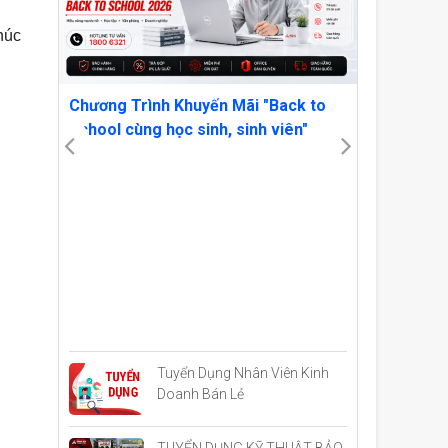
húc
 7
Chương Trình Khuyến Mãi "Back to
School cùng học sinh, sinh viên"
OWN YOU
VẬT AMD
CRIMSON
Tuyển Dụng Nhân Viên Kinh
Doanh Bán Lẻ
TUYỂN DỤNG KỸ THUẬT BẢO