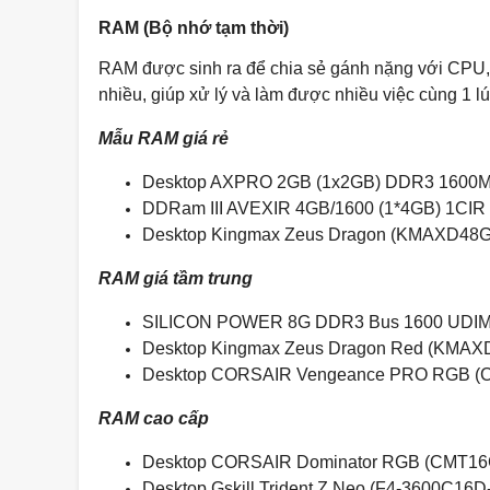
RAM (Bộ nhớ tạm thời)
RAM được sinh ra để chia sẻ gánh nặng với CPU, 
nhiều, giúp xử lý và làm được nhiều việc cùng 1 l
Mẫu RAM giá rẻ
Desktop AXPRO 2GB (1x2GB) DDR3 1600MH
DDRam III AVEXIR 4GB/1600 (1*4GB) 1CIR 
Desktop Kingmax Zeus Dragon (KMAXD48G
RAM giá tầm trung
SILICON POWER 8G DDR3 Bus 1600 UDIMM
Desktop Kingmax Zeus Dragon Red (KMAX
Desktop CORSAIR Vengeance PRO RGB (
RAM cao cấp
Desktop CORSAIR Dominator RGB (CMT16
Desktop Gskill Trident Z Neo (F4-3600C1