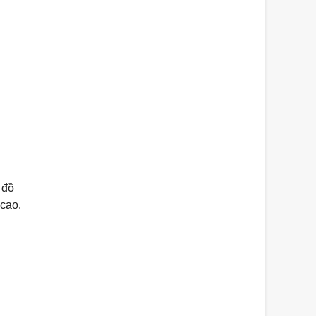
 đồ
 cao.