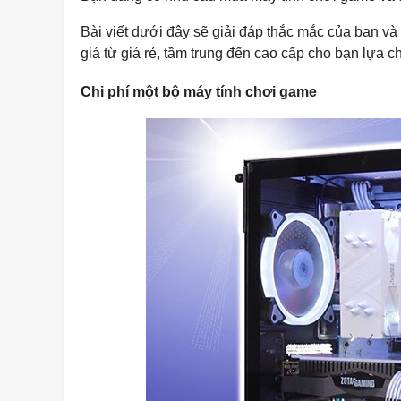
Bài viết dưới đây sẽ giải đáp thắc mắc của bạn v
giá từ giá rẻ, tầm trung đến cao cấp cho bạn lựa c
Chi phí một bộ máy tính chơi game
SẴN SÀNG TỰU TRƯỜNG CÙNG MINH
Nhận ngay tự
AN COMPUTER
Wukong khi s