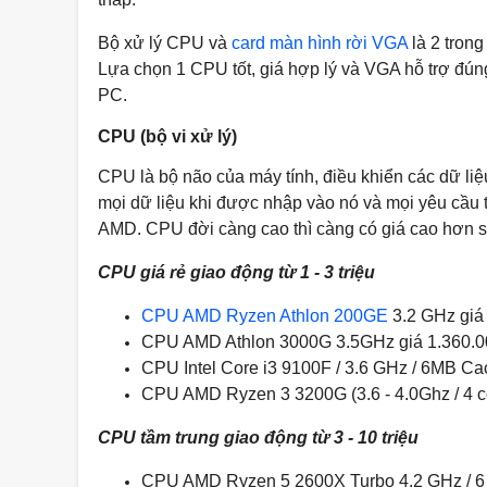
Bộ xử lý CPU và
card màn hình rời VGA
là 2 trong
Lựa chọn 1 CPU tốt, giá hợp lý và VGA hỗ trợ đúng
PC.
CPU (bộ vi xử lý)
CPU là bộ não của máy tính, điều khiển các dữ liệ
mọi dữ liệu khi được nhập vào nó và mọi yêu cầu t
AMD. CPU đời càng cao thì càng có giá cao hơn s
CPU giá rẻ giao động từ 1 - 3 triệu
CPU AMD Ryzen Athlon 200GE
3.2 GHz giá
CPU AMD Athlon 3000G 3.5GHz giá 1.360.0
CPU Intel Core i3 9100F / 3.6 GHz / 6MB Cac
CPU AMD Ryzen 3 3200G (3.6 - 4.0Ghz / 4 co
CPU tầm trung giao động từ 3 - 10 triệu
CPU AMD Ryzen 5 2600X Turbo 4.2 GHz / 6 C