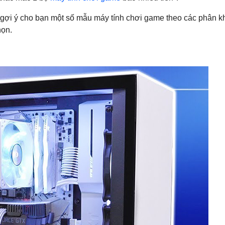
à gợi ý cho bạn một số mẫu máy tính chơi game theo các phân k
họn.
Chương trình khuyến mãi Tháng
a game Black Myth:
Rực Lửa - Sale Thả Cửa
ắm card đồ họa NVIDIA