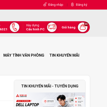
|
Đăng nhập
Đăng ký
00
Xây dựng
e
Giỏ hàng
.6321
Cấu hình PC
MÁY TÍNH VĂN PHÒNG
TIN KHUYẾN MÃI
TIN KHUYẾN MÃI - TUYỂN DỤNG